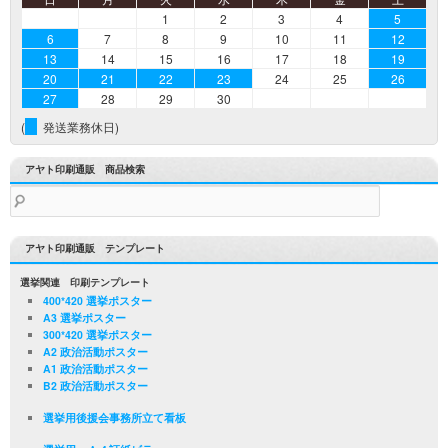
1
2
3
4
5
6
7
8
9
10
11
12
13
14
15
16
17
18
19
20
21
22
23
24
25
26
27
28
29
30
(
発送業務休日)
アヤト印刷通販 商品検索
検
索:
アヤト印刷通販 テンプレート
選挙関連 印刷テンプレート
400*420 選挙ポスター
A3 選挙ポスター
300*420 選挙ポスター
A2 政治活動ポスター
A1 政治活動ポスター
B2 政治活動ポスター
選挙用後援会事務所立て看板