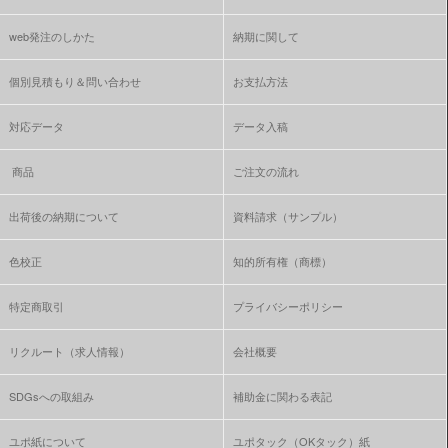
web発注のしかた
納期に関して
個別見積もり＆問い合わせ
お支払方法
対応データ
データ入稿
商品
ご注文の流れ
出荷後の納期について
資料請求（サンプル）
色校正
知的所有権（商標）
特定商取引
プライバシーポリシー
リクルート（求人情報）
会社概要
SDGsへの取組み
補助金に関わる表記
ユポ紙について
ユポタック（OKタック）紙