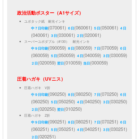
政治活動ポスター（A1サイズ）
ユポタック紙 耐光インキ
(070061)
(060061)
(050061)
中７日印刷
６日
５日
４日
(040061)
(030061)
(020061)
３日
２日
スーパーユポダブル（#130） 耐光インキ
(090059)
(080059)
(070059)
中９日印刷
８日
７日
６日
(060059)
(050059)
(040059)
(030059)
５日
４日
３日
(020059)
(010059)
(000059)
２日
翌日
当日
圧着ハガキ（UVニス）
圧着ハガキ V折
(090250)
(080250)
(070250)
中９日印刷
８日
７日
６日
(060250)
(050250)
(040250)
(030250)
５日
４日
３日
(020250)
(010250)
２日
翌日
圧着ハガキ Z折
(090251)
(080251)
(070251)
中９日印刷
８日
７日
６日
(060251)
(050251)
(040251)
(030251)
５日
４日
３日
(020251)
２日