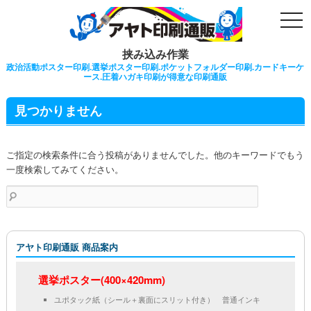
togg
navi
挟み込み作業
政治活動ポスター印刷.選挙ポスター印刷.ポケットフォルダー印刷.カードキーケ
ース.圧着ハガキ印刷が得意な印刷通販
見つかりません
ご指定の検索条件に合う投稿がありませんでした。他のキーワードでもう
一度検索してみてください。
検
索:
アヤト印刷通販 商品案内
選挙ポスター(400×420mm)
ユポタック紙（シール＋裏面にスリット付き） 普通インキ