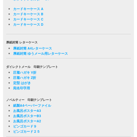
カードキーケース A
カードキーケース B
カードキーケース C
カードキーケース D
厚紙封筒 レターケース
厚紙封筒 A4レターケース
厚紙封筒 ゆうメール用レターケース
ダイレクトメール 印刷テンプレート
圧着ハガキ V折
圧着ハガキ Z折
定型 はがき
宛名印字用
ノベルティー 印刷テンプレート
紙製A4ペーパーファイル
お風呂ポスターA3
お風呂ポスターB3
お風呂ポスターA2
ビンゴカード９
ビンゴカード２５