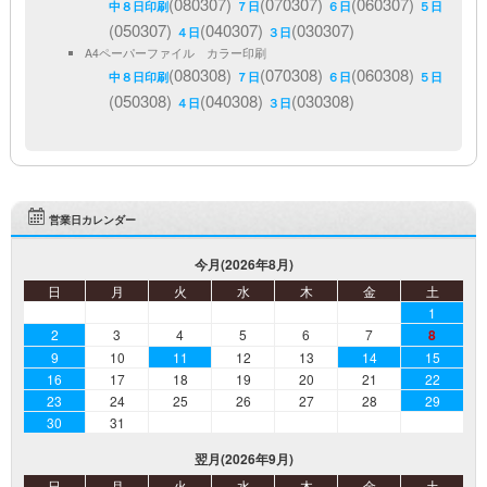
(080307)
(070307)
(060307)
中８日印刷
７日
６日
５日
(050307)
(040307)
(030307)
４日
３日
A4ペーパーファイル カラー印刷
(080308)
(070308)
(060308)
中８日印刷
７日
６日
５日
(050308)
(040308)
(030308)
４日
３日
営業日カレンダー
今月(2026年8月)
日
月
火
水
木
金
土
1
2
3
4
5
6
7
8
9
10
11
12
13
14
15
16
17
18
19
20
21
22
23
24
25
26
27
28
29
30
31
翌月(2026年9月)
日
月
火
水
木
金
土