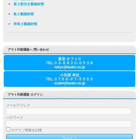
長３窓付き製袋封筒
角２製袋封筒
洋長３製袋封筒
アヤト印刷通販へ 問い合わせ
東京 オフィス
TEL.０３-６８２０-０５３８
tokyo@ayato.co.jp
小矢部 本社
TEL.０７６６-６７-５５５５
oyabe@ayato.co.jp
アヤト印刷通販 ログイン
メールアドレス
パスワード
ログイン情報を記憶