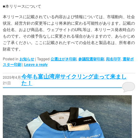
■本リリースについて
本リリースに記載されている内容お​​よび情報については、​​市場動向、社会
状況、経営方針の変更等により将来的に変わる可能性があります。記載の
会社名、および商品名、ウェブサイトのURL等は、​本リリース発表時点の
ものです。その後予告なしに変更される場合がありますので、あらかじめ
ご了承ください。​​ここに記載されたすべての会社名と製品名は、所有者の
財産です。
Posted in
お知らせ
|
Tagged
公選はがき印刷
,
参議院選挙印刷
,
宛名印字
,
選挙ポ
スター印刷
|
Leave a reply
今年も富山湾岸サイクリング走って来まし
2025年4月
た！
21日