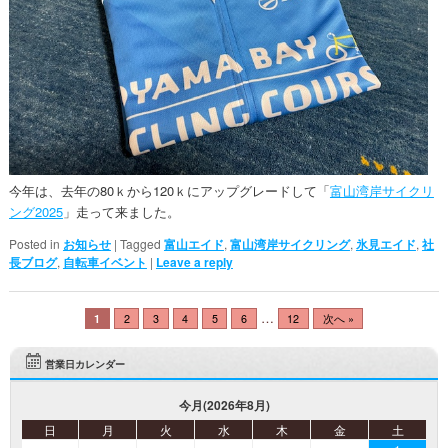
今年は、去年の80ｋから120ｋにアップグレードして「
富山湾岸サイクリ
ング2025
」走って来ました。
Posted in
お知らせ
|
Tagged
富山エイド
,
富山湾岸サイクリング
,
氷見エイド
,
社
長ブログ
,
自転車イベント
|
Leave a reply
…
1
2
3
4
5
6
12
次へ »
営業日カレンダー
今月(2026年8月)
日
月
火
水
木
金
土