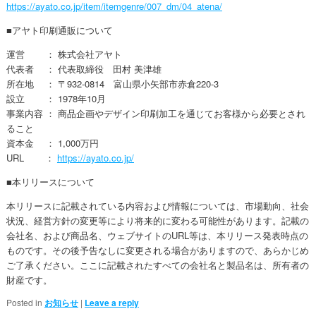
https://ayato.co.jp/item/itemgenre/007_dm/04_atena/
■アヤト印刷通販について
運営 ： 株式会社アヤト
代表者 ： 代表取締役 田村 美津雄
所在地 ： 〒932-0814 富山県小矢部市赤倉220-3
設立 ： 1978年10月
事業内容 ： 商品企画やデザイン印刷加工を通じてお客様から必要とされ
ること
資本金 ： 1,000万円
URL ：
https://ayato.co.jp/
■本リリースについて
本リリースに記載されている内容お​​よび情報については、​​市場動向、社会
状況、経営方針の変更等により将来的に変わる可能性があります。記載の
会社名、および商品名、ウェブサイトのURL等は、​本リリース発表時点の
ものです。その後予告なしに変更される場合がありますので、あらかじめ
ご了承ください。​​ここに記載されたすべての会社名と製品名は、所有者の
財産です。
Posted in
お知らせ
|
Leave a reply