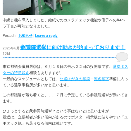
中綴じ機を導入しました。給紙でのカメラチェック機能や冊子へのA4ペ
ラ丁合が可能となりました。
Posted in
お知らせ
|
Leave a reply
参議院選挙に向け動きが始まっております！
2025年6月
10日
東京都議会議員選挙は、６月１３日の告示２２日の投開票です。
選挙ポス
ターの特急印刷
相談もありますが、
一般的なスケジュールとしては、
公選はがきの印刷
・
宛名印字
準備に入っ
ている選挙事務所が多いかと思います。
この都議選が落ち着くと、、、７月に予定している参議院選挙が動いてき
ます。
ひょっとすると衆参同時選挙？という事はないとは思いますが、
最近は、立候補者が多い傾向があるのでポスター掲示板に貼りやすい「ユ
ポタック紙」も足りなる傾向は強いです。