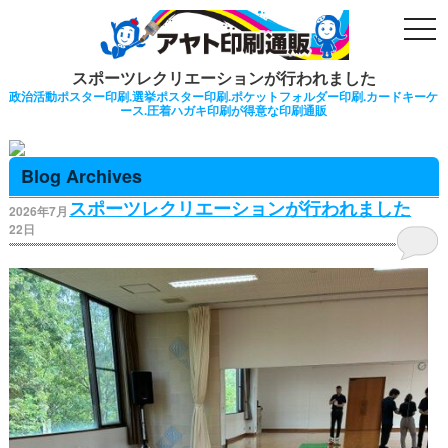
togg
navi
スポーツレクリエーションが行われました
政治活動ポスター印刷.選挙ポスター印刷.ポケットフォルダー印刷.カードキーケ
ース.圧着ハガキ印刷が得意な印刷通販
Blog Archives
スポーツレクリエーションが行われました
2026年7月
22日