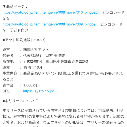
▼商品ページ：
https://ayato.co.jp/item/itemgenre/008_novel/010_bingo25/
ビンゴカード
２５
https://ayato.co.jp/item/itemgenre/008_novel/009_bingo9/
ビンゴカード
９ 子ども向け
■アヤト印刷通販について
運営 ： 株式会社アヤト
代表者 ： 代表取締役 田村 美津雄
所在地 ： 〒932-0814 富山県小矢部市赤倉220-3
設立 ： 1978年10月
事業内容 ： 商品企画やデザイン印刷加工を通じてお客様から必要とされ
ること
資本金 ： 1,000万円
URL ：
https://ayato.co.jp/
■本リリースについて
本リリースに記載されている内容お​​よび情報については、​​市場動向、社会
状況、経営方針の変更等により将来的に変わる可能性があります。記載の
会社名、および商品名、ウェブサイトのURL等は、​本リリース発表時点の