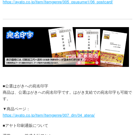
https://ayato.co.jp/item/itemgenre/005_osusume1/06_postcard/
■公選はがきへの宛名印字
商品は、公選はがきへの宛名印字です。はがき支給での宛名印字も可能で
す。
▼商品ページ：
https://ayato.co.jp/item/itemgenre/007_dm/04_atena/
■アヤト印刷通販について