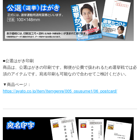
■公選はがき印刷
商品は、公選はがきの印刷です。郵便が公費で扱われるため選挙戦では必
須のアイテムです。宛名印刷も可能なので合わせてご検討ください。
▼商品ページ：
https://ayato.co.jp/item/itemgenre/005_osusume1/06_postcard/