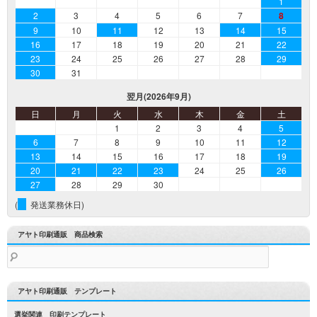
1
2
3
4
5
6
7
8
9
10
11
12
13
14
15
16
17
18
19
20
21
22
23
24
25
26
27
28
29
30
31
翌月(2026年9月)
日
月
火
水
木
金
土
1
2
3
4
5
6
7
8
9
10
11
12
13
14
15
16
17
18
19
20
21
22
23
24
25
26
27
28
29
30
(
発送業務休日)
アヤト印刷通販 商品検索
検
索:
アヤト印刷通販 テンプレート
選挙関連 印刷テンプレート