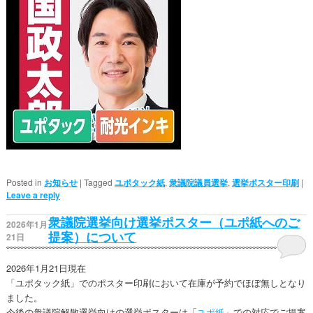
Posted in
お知らせ
|
Tagged
ユポタック紙
,
衆議院議員選挙
,
選挙ポスター印刷
|
Leave a reply
衆議院選挙向け選挙ポスター（ユポ紙へのご
2026年1月
提案）について
21日
2026年1月21日現在
「ユポタック紙」でのポスター印刷において在庫が予約でほぼ無しとなり
ました。
今後の衆議院解散選挙向けの選挙ポスターは「
ユポ紙
」での対応でご提案