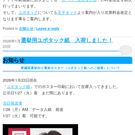
行ってまいります。
そして、
ユポタック
についても
王子タック
より案内が入り次第料金改定と
なります事をご案内します。
Posted in
お知らせ
|
Leave a reply
選挙用ユポタック紙 入荷しました！
2026年1月
23日
お知らせ
衆議院選挙向け選挙ポスター（ユポタック紙へのご提案）について
2026年1月23日現在
「
ユポタック紙
」でのポスター印刷において在庫入ってきました。
公示日1/27（火）着 まだ間にあります。
当日発送便
1/26（月）AM データ入稿 発送
1/27（火）着 可能です。