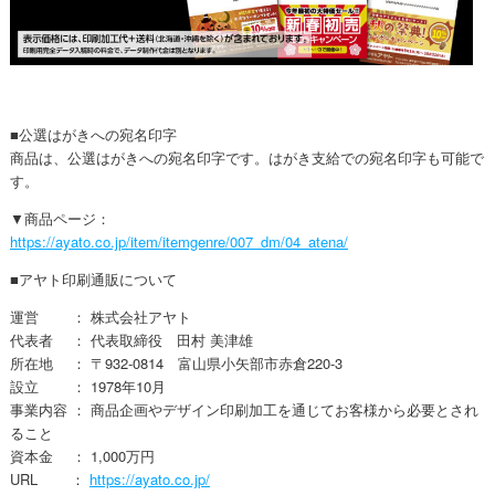
■公選はがきへの宛名印字
商品は、公選はがきへの宛名印字です。はがき支給での宛名印字も可能で
す。
▼商品ページ：
https://ayato.co.jp/item/itemgenre/007_dm/04_atena/
■アヤト印刷通販について
運営 ： 株式会社アヤト
代表者 ： 代表取締役 田村 美津雄
所在地 ： 〒932-0814 富山県小矢部市赤倉220-3
設立 ： 1978年10月
事業内容 ： 商品企画やデザイン印刷加工を通じてお客様から必要とされ
ること
資本金 ： 1,000万円
URL ：
https://ayato.co.jp/