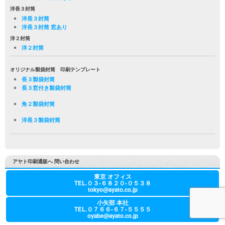
洋長３封筒
洋長３封筒
洋長３封筒 窓あり
洋２封筒
洋２封筒
オリジナル製袋封筒 印刷テンプレート
長３製袋封筒
長３窓付き製袋封筒
角２製袋封筒
洋長３製袋封筒
アヤト印刷通販へ 問い合わせ
東京 オフィス
TEL.０３-６８２０-０５３８
tokyo@ayato.co.jp
小矢部 本社
TEL.０７６６-６７-５５５５
oyabe@ayato.co.jp