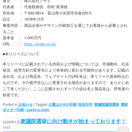
運営 ： 株式会社アヤト
代表者 ： 代表取締役 田村 美津雄
所在地 ： 〒932-0814 富山県小矢部市赤倉220-3
設立 ： 1978年10月
事業内容 ： 商品企画やデザイン印刷加工を通じてお客様から必要とされ
ること
資本金 ： 1,000万円
URL ：
https://ayato.co.jp/
■本リリースについて
本リリースに記載されている内容お​​よび情報については、​​市場動向、社会
状況、経営方針の変更等により将来的に変わる可能性があります。記載の
会社名、および商品名、ウェブサイトのURL等は、​本リリース発表時点の
ものです。その後予告なしに変更される場合がありますので、あらかじめ
ご了承ください。​​ここに記載されたすべての会社名と製品名は、所有者の
財産です。
Posted in
お知らせ
|
Tagged
公選はがきの印刷
,
宛名印字
,
衆議院議員選挙
,
選挙
ポスター印刷
|
Leave a reply
衆議院選挙に向け動きが始まっております！
2026年1月
14日