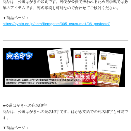
商品は、公選はがきの印刷です。郵便が公費で扱われるため選挙戦では必
須のアイテムです。宛名印刷も可能なので合わせてご検討ください。
▼商品ページ：
https://ayato.co.jp/item/itemgenre/005_osusume1/06_postcard/
■公選はがきへの宛名印字
商品は、公選はがきへの宛名印字です。はがき支給での宛名印字も可能で
す。
▼商品ページ：