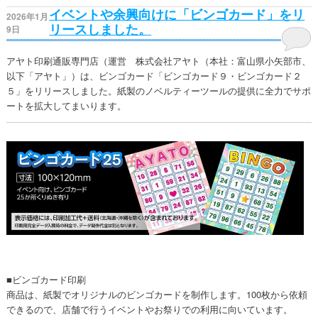
イベントや余興向けに「ビンゴカード」をリ
2026年1月
リースしました。
9日
アヤト印刷通販専門店（運営 株式会社アヤト（本社：富山県小矢部市、
以下「アヤト」）は、ビンゴカード「ビンゴカード９・ビンゴカード２
５」をリリースしました。紙製のノベルティーツールの提供に全力でサポ
ートを拡大してまいります。
■ビンゴカード印刷
商品は、紙製でオリジナルのビンゴカードを制作します。100枚から依頼
できるので、店舗で行うイベントやお祭りでの利用に向いています。