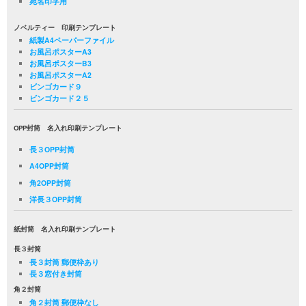
宛名印字用
ノベルティー 印刷テンプレート
紙製A4ペーパーファイル
お風呂ポスターA3
お風呂ポスターB3
お風呂ポスターA2
ビンゴカード９
ビンゴカード２５
OPP封筒 名入れ印刷テンプレート
長３OPP封筒
A4OPP封筒
角2OPP封筒
洋長３OPP封筒
紙封筒 名入れ印刷テンプレート
長３封筒
長３封筒 郵便枠あり
長３窓付き封筒
角２封筒
角２封筒 郵便枠なし