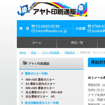
ホーム
商品一覧
Home
>
商品
>
アヤト印刷通販
>
関連商品
>
厚紙封筒 ゆうメー
厚紙封
アヤト印刷通販
選挙ポスター印刷
ゆうメール
400×420 選挙ポスター
A3 選挙＆室内ポスター
厚紙封筒（
300×420 選挙ポスター
法内に仕上
光る選挙ポスター 400×420
クラブ会員
光る選挙ポスター A3
には、両面
政治活動政党ポスター印刷
厚紙封筒（ゆ