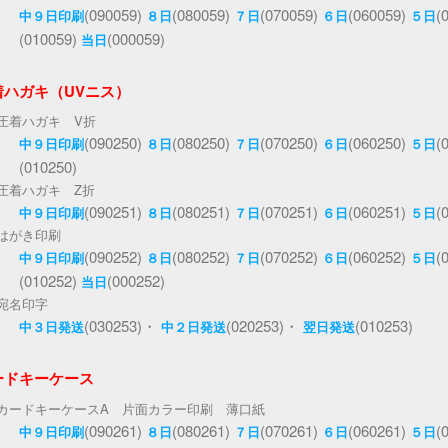
(090059)
(080059)
(070059)
(060059)
(
中９日印刷
８日
７日
６日
５日
(010059)
(000059)
当日
着ハガキ（UVニス）
圧着ハガキ V折
(090250)
(080250)
(070250)
(060250)
(
中９日印刷
８日
７日
６日
５日
(010250)
圧着ハガキ Z折
(090251)
(080251)
(070251)
(060251)
(
中９日印刷
８日
７日
６日
５日
はがき印刷
(090252)
(080252)
(070252)
(060252)
(
中９日印刷
８日
７日
６日
５日
(010252)
(000252)
当日
宛名印字
(030253)・
(020253)・
(010253)
中３日発送
中２日発送
翌日発送
ードキーケース
カードキーケースA 片面カラー印刷 薄口紙
(090261)
(080261)
(070261)
(060261)
(
中９日印刷
８日
７日
６日
５日