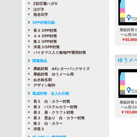
Z折圧着ハガキ
はがき
宛名印字
OPP封筒印刷
厚紙封筒 
長３ OPP封筒
ール用 04
Ａ４ OPP封筒
￥92,900
角２ OPP封筒
洋長３OPP封筒
バイオマス入り無地PP透明封筒
ゆうメ
関連商品
厚紙封筒 A4レターパックサイズ
厚紙封筒 ゆうメール用
ぬき絵名刺
デザイン制作
既成封筒 名入れ印刷
長３ 白・カラー封筒
厚紙封筒 
長３ パステルカラー封筒
ール用 03
￥103,80
長３ 茶・クラフト封筒
長３ 窓あり 白・カラー封筒
角２ 白・カラー
洋長３
紙 デザイン製袋封筒