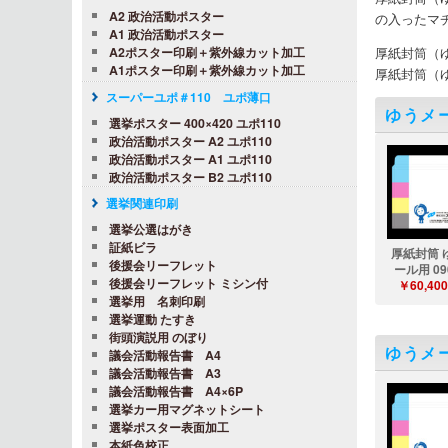
A2 政治活動ポスター
の入ったマ
A1 政治活動ポスター
A2ポスター印刷＋紫外線カット加工
厚紙封筒（
A1ポスター印刷＋紫外線カット加工
厚紙封筒（
スーパーユポ＃110 ユポ薄口
ゆうメ
選挙ポスター 400×420 ユポ110
政治活動ポスター A2 ユポ110
政治活動ポスター A1 ユポ110
政治活動ポスター B2 ユポ110
選挙関連印刷
選挙公選はがき
証紙ビラ
厚紙封筒 
後援会リーフレット
ール用 09
後援会リーフレット ミシン付
￥60,400
選挙用 名刺印刷
選挙運動 たすき
街頭演説用 のぼり
ゆうメ
議会活動報告書 A4
議会活動報告書 A3
議会活動報告書 A4×6P
選挙カー用マグネットシート
選挙ポスター表面加工
本紙色校正