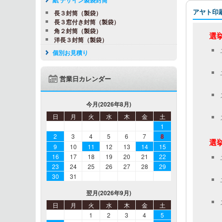
アヤト印
長３封筒（製袋）
長３窓付き封筒（製袋）
角２封筒（製袋）
選挙
洋長３封筒（製袋）
個別お見積り
営業日カレンダー
今月(2026年8月)
日
月
火
水
木
金
土
1
2
3
4
5
6
7
8
選挙
9
10
11
12
13
14
15
16
17
18
19
20
21
22
23
24
25
26
27
28
29
30
31
翌月(2026年9月)
日
月
火
水
木
金
土
1
2
3
4
5