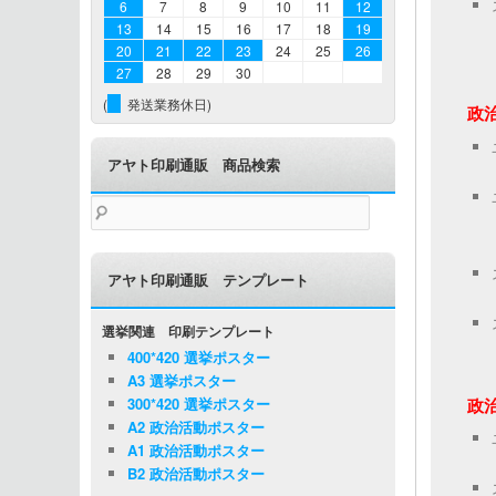
6
7
8
9
10
11
12
13
14
15
16
17
18
19
20
21
22
23
24
25
26
27
28
29
30
(
発送業務休日)
政
アヤト印刷通販 商品検索
検
索:
アヤト印刷通販 テンプレート
選挙関連 印刷テンプレート
400*420 選挙ポスター
A3 選挙ポスター
政
300*420 選挙ポスター
A2 政治活動ポスター
A1 政治活動ポスター
B2 政治活動ポスター