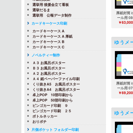
選挙用 後援会立て看板
選挙だるま
厚紙封筒 
選挙用 公報データ制作
ール用 08
￥63,000
カードキーケース印刷
カードキーケース A
カードキーケース A 厚紙
ゆうメ
カードキーケース B
カードキーケース C
ノベルティー制作
Ａ３ お風呂ポスター
Ｂ３ お風呂ポスター
Ａ２ お風呂ポスター
Ａ４ 紙ペーパーファイル印刷
厚紙封筒 
くり抜きA5 お風呂ポスター
ール用 07
くり抜きA4 お風呂ポスター
￥69,200
卓上POP 10部印刷から
卓上POP 50部印刷から
ビンゴカード印刷 ９
ビンゴカード印刷 ２５
ゆうメ
ボトルネッカー
おりポチ
片側ポケット フォルダー印刷