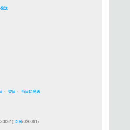
に発送
・
・
日
翌日
当日に発送
030061)
(020061)
２日