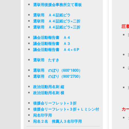
選挙用後援会事務所立て看板
選挙用 Ａ４証紙ビラ
選挙用 Ａ４証紙ビラ×二折
圧
選挙用 Ａ４証紙ビラ×三折
議会活動報告書 Ａ４
議会活動報告書 Ａ３
議会活動報告書 Ａ４×６P
選挙用 たすき
選挙用 のぼり（600*1800）
選挙用 のぼり（900*2700）
政治活動用名刺 縦
政治活動用名刺 横
後援会リーフレット×３折
カ
後援会リーフレット×３折＋Ｌミシン付
宛名印字用
宛名２名 推薦人３名印字用