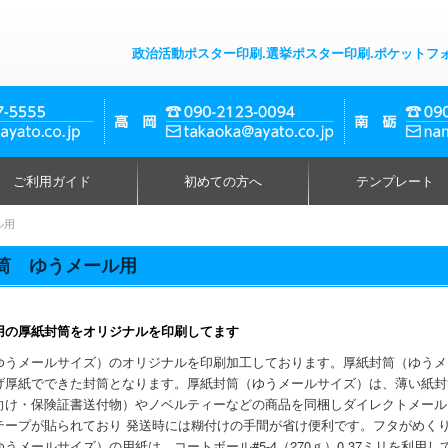
政治活動ポスター印刷.選挙ポスター印刷.ポケットフ
ご利用ガイド
初めての方へ
テンプレート
ル用
筒 ゆうメール用
用の厚紙封筒をオリジナルを印刷してます
ゆうメールサイズ）のオリジナルを印刷加工しております。厚紙封筒（ゆうメ
げ厚紙でできた封筒となります。厚紙封筒（ゆうメールサイズ）は、薄い紙封
向け・保険証書送付物）やノベルティーなどの商品を同梱しダイレクトメール
テープが貼られており 発送時には糊付けの手間が省け便利です。フタがめく
うメールサイズ）の用紙は、コートボール#5-4（270ｇ）0.37ミリを利