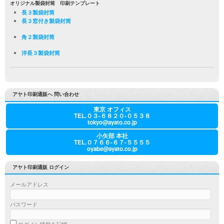
オリジナル製袋封筒 印刷テンプレート
長３製袋封筒
長３窓付き製袋封筒
角２製袋封筒
洋長３製袋封筒
アヤト印刷通販へ 問い合わせ
東京 オフィス
TEL.０３-６８２０-０５３８
tokyo@ayato.co.jp
小矢部 本社
TEL.０７６６-６７-５５５５
oyabe@ayato.co.jp
アヤト印刷通販 ログイン
メールアドレス
パスワード