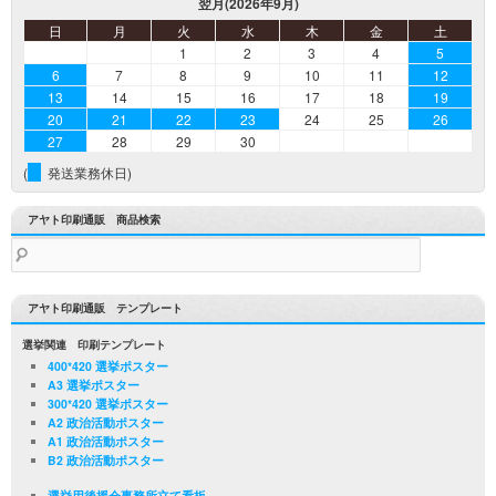
翌月(2026年9月)
日
月
火
水
木
金
土
1
2
3
4
5
6
7
8
9
10
11
12
13
14
15
16
17
18
19
20
21
22
23
24
25
26
27
28
29
30
(
発送業務休日)
アヤト印刷通販 商品検索
検
索:
アヤト印刷通販 テンプレート
選挙関連 印刷テンプレート
400*420 選挙ポスター
A3 選挙ポスター
300*420 選挙ポスター
A2 政治活動ポスター
A1 政治活動ポスター
B2 政治活動ポスター
選挙用後援会事務所立て看板