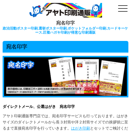
togg
navi
宛名印字
政治活動ポスター印刷.選挙ポスター印刷.ポケットフォルダー印刷.カードキーケ
ース.圧着ハガキ印刷が得意な印刷通販
宛名印字
ダイレクトメール、公選はがき 宛名印字
アヤト印刷通販専門店では、宛名印字サービスも行っております。はがき
サイズのダイレクトメールから長３封筒や洋２封筒サイズでの挨拶状に至
るまで直接宛名印字を行っていきます。
はがき印刷
とセットでご検討くだ