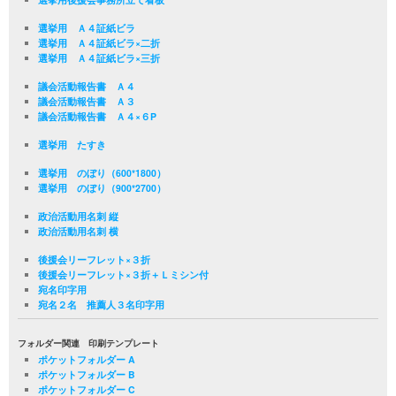
選挙用 Ａ４証紙ビラ
選挙用 Ａ４証紙ビラ×二折
選挙用 Ａ４証紙ビラ×三折
議会活動報告書 Ａ４
議会活動報告書 Ａ３
議会活動報告書 Ａ４×６P
選挙用 たすき
選挙用 のぼり（600*1800）
選挙用 のぼり（900*2700）
政治活動用名刺 縦
政治活動用名刺 横
後援会リーフレット×３折
後援会リーフレット×３折＋Ｌミシン付
宛名印字用
宛名２名 推薦人３名印字用
フォルダー関連 印刷テンプレート
ポケットフォルダー A
ポケットフォルダー B
ポケットフォルダー C