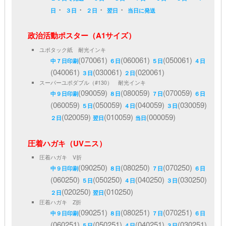
・
・
・
・
日
３日
２日
翌日
当日に発送
政治活動ポスター（A1サイズ）
ユポタック紙 耐光インキ
(070061)
(060061)
(050061)
中７日印刷
６日
５日
４日
(040061)
(030061)
(020061)
３日
２日
スーパーユポダブル（#130） 耐光インキ
(090059)
(080059)
(070059)
中９日印刷
８日
７日
６日
(060059)
(050059)
(040059)
(030059)
５日
４日
３日
(020059)
(010059)
(000059)
２日
翌日
当日
圧着ハガキ（UVニス）
圧着ハガキ V折
(090250)
(080250)
(070250)
中９日印刷
８日
７日
６日
(060250)
(050250)
(040250)
(030250)
５日
４日
３日
(020250)
(010250)
２日
翌日
圧着ハガキ Z折
(090251)
(080251)
(070251)
中９日印刷
８日
７日
６日
(060251)
(050251)
(040251)
(030251)
５日
４日
３日