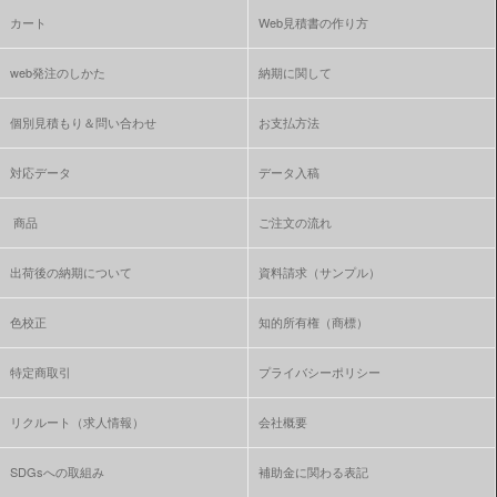
カート
Web見積書の作り方
web発注のしかた
納期に関して
個別見積もり＆問い合わせ
お支払方法
対応データ
データ入稿
商品
ご注文の流れ
出荷後の納期について
資料請求（サンプル）
色校正
知的所有権（商標）
特定商取引
プライバシーポリシー
リクルート（求人情報）
会社概要
SDGsへの取組み
補助金に関わる表記