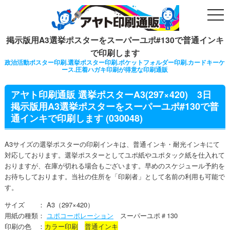
togg
navi
掲示版用A3選挙ポスターをスーパーユポ#130で普通インキ
で印刷します
政治活動ポスター印刷.選挙ポスター印刷.ポケットフォルダー印刷.カードキーケ
ース.圧着ハガキ印刷が得意な印刷通販
アヤト印刷通販 選挙ポスターA3(297×420) 3日
掲示版用A3選挙ポスターをスーパーユポ#130で普
通インキで印刷します (030048)
A3サイズの選挙ポスターの印刷インキは、普通インキ・耐光インキにて
対応しております。選挙ポスターとしてユポ紙やユポタック紙を仕入れて
おりますが、在庫が切れる場合もございます。早めのスケジュール予約を
お待ちしております。当社の住所を「印刷者」として名前の利用も可能で
す。
サイズ ： A3（297×420）
用紙の種類：
ユポコーポレーション
スーパーユポ＃130
印刷の色 ：
カラー印刷
普通インキ