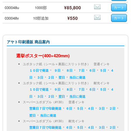
¥85,800
030048u
1000部
¥550
030048v
10部追加
アヤト印刷通販 商品案内
選挙ポスター(400×420mm)
ユポタック紙（シール＋裏面にスリット付き） 普通インキ
・
・
・
・
・
・
１０日で発送
９日
８日
７日
６日
５日
４
・
・
・
・
日
３日
２日
翌日
当日に発送
ユポタック紙（シール＋裏面にスリット付き） 耐光インキ
・
・
・
・
・
・
１０日で発送
９日
８日
７日
６日
５日
４
・
・
・
・
日
３日
２日
翌日
当日に発送
スーパーユポダブル（#130） 普通インキ
・
・
・
・
・
・
営業日７日で印刷発送
６日
５日
４日
３日
２日
・
翌日
当日に発送
スーパーユポダブル（#130） 耐光インキ
・
・
・
・
・
・
営業日７日で印刷発送
６日
５日
４日
３日
２日