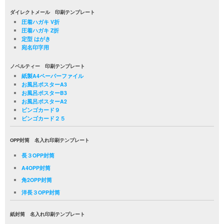
ダイレクトメール 印刷テンプレート
圧着ハガキ V折
圧着ハガキ Z折
定型 はがき
宛名印字用
ノベルティー 印刷テンプレート
紙製A4ペーパーファイル
お風呂ポスターA3
お風呂ポスターB3
お風呂ポスターA2
ビンゴカード９
ビンゴカード２５
OPP封筒 名入れ印刷テンプレート
長３OPP封筒
A4OPP封筒
角2OPP封筒
洋長３OPP封筒
紙封筒 名入れ印刷テンプレート