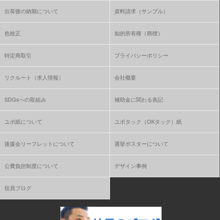
出荷後の納期について
資料請求（サンプル）
色校正
知的所有権（商標）
特定商取引
プライバシーポリシー
リクルート（求人情報）
会社概要
SDGsへの取組み
補助金に関わる表記
ユポ紙について
ユポタック（OKタック）紙
後援会リーフレットについて
選挙ポスターについて
公費負担制度について
デザイン事例
役員ブログ