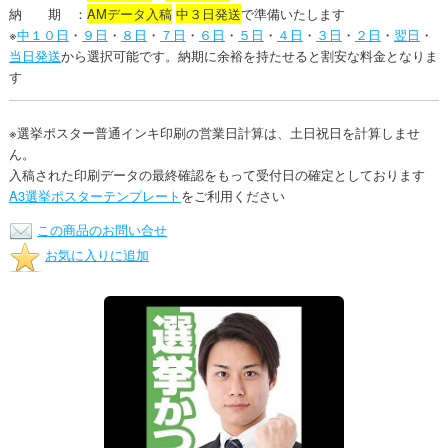
納 期 ：
AMデータ入稿
中３日発送
で準備いたします
※
中１０日
・
９日
・
８日
・
７日
・
６日
・
５日
・
４日
・
３日
・
２日
・
翌日
・
当日発送
から選択可能です。納期に余裕を持たせると割安な料金となりま
す
※選挙ポスター普通インキ印刷の営業日計算は、土日祝日を計算しませ
ん。
入稿された印刷データの最終確認をもって受付日の確定としております
A3選挙ポスターテンプレート
をご利用ください
この商品のお問い合せ
お気に入りに追加