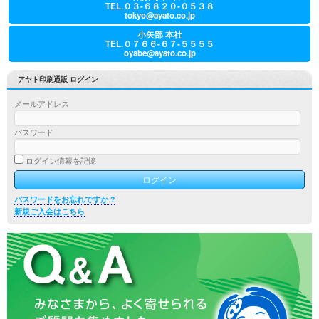
TEL.０３-６８２０-０５３８
tokyo@ayato.co.jp
小矢部 本社
TEL.０７６６-６７-５５５５
oyabe@ayato.co.jp
アヤト印刷通販 ログイン
メールアドレス
パスワード
ログイン情報を記憶
パスワードをお忘れですか ?
新規ご入会はこちら