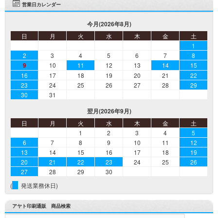
営業日カレンダー
今月(2026年8月)
日
月
火
水
木
金
土
1
2
3
4
5
6
7
8
9
10
11
12
13
14
15
16
17
18
19
20
21
22
23
24
25
26
27
28
29
30
31
翌月(2026年9月)
日
月
火
水
木
金
土
1
2
3
4
5
6
7
8
9
10
11
12
13
14
15
16
17
18
19
20
21
22
23
24
25
26
27
28
29
30
(
発送業務休日)
アヤト印刷通販 商品検索
検