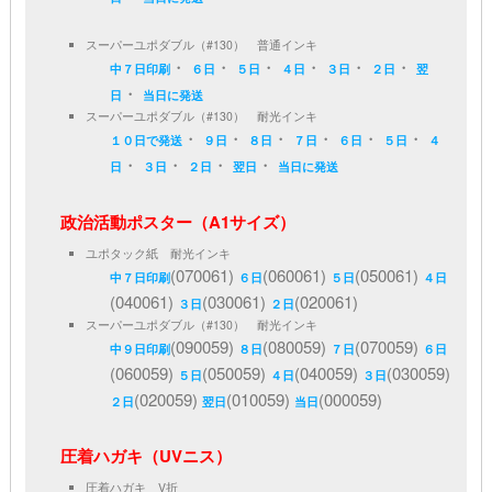
スーパーユポダブル（#130） 普通インキ
・
・
・
・
・
・
中７日印刷
６日
５日
４日
３日
２日
翌
・
日
当日に発送
スーパーユポダブル（#130） 耐光インキ
・
・
・
・
・
・
１０日で発送
９日
８日
７日
６日
５日
４
・
・
・
・
日
３日
２日
翌日
当日に発送
政治活動ポスター（A1サイズ）
ユポタック紙 耐光インキ
(070061)
(060061)
(050061)
中７日印刷
６日
５日
４日
(040061)
(030061)
(020061)
３日
２日
スーパーユポダブル（#130） 耐光インキ
(090059)
(080059)
(070059)
中９日印刷
８日
７日
６日
(060059)
(050059)
(040059)
(030059)
５日
４日
３日
(020059)
(010059)
(000059)
２日
翌日
当日
圧着ハガキ（UVニス）
圧着ハガキ V折