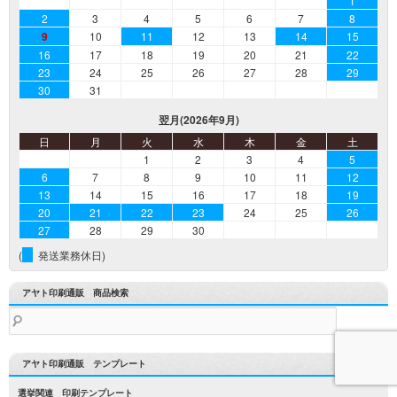
1
2
3
4
5
6
7
8
9
10
11
12
13
14
15
16
17
18
19
20
21
22
23
24
25
26
27
28
29
30
31
翌月(2026年9月)
日
月
火
水
木
金
土
1
2
3
4
5
6
7
8
9
10
11
12
13
14
15
16
17
18
19
20
21
22
23
24
25
26
27
28
29
30
(
発送業務休日)
アヤト印刷通販 商品検索
検
索:
アヤト印刷通販 テンプレート
選挙関連 印刷テンプレート