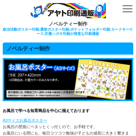
togg
navi
ノベルティー制作
政治活動ポスター印刷.選挙ポスター印刷.ポケットフォルダー印刷.カードキーケ
ース.圧着ハガキ印刷が得意な印刷通販
ノベルティー制作
お風呂で学べる知育商品を中心に揃えております
A3サイズお風呂ポスター
お風呂の壁面にペタッとくっ付くので、お手軽です。
お風呂にいる間にも、毎日コツコツ勉強が子どもの成長に大きく響きま