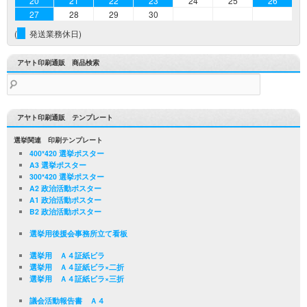
20
21
22
23
24
25
26
27
28
29
30
(
発送業務休日)
アヤト印刷通販 商品検索
検
索:
アヤト印刷通販 テンプレート
選挙関連 印刷テンプレート
400*420 選挙ポスター
A3 選挙ポスター
300*420 選挙ポスター
A2 政治活動ポスター
A1 政治活動ポスター
B2 政治活動ポスター
選挙用後援会事務所立て看板
選挙用 Ａ４証紙ビラ
選挙用 Ａ４証紙ビラ×二折
選挙用 Ａ４証紙ビラ×三折
議会活動報告書 Ａ４