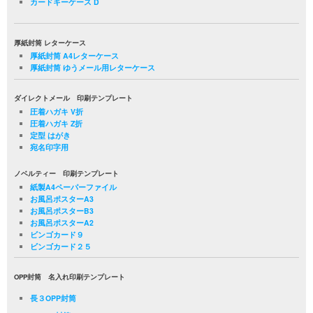
カードキーケース D
厚紙封筒 レターケース
厚紙封筒 A4レターケース
厚紙封筒 ゆうメール用レターケース
ダイレクトメール 印刷テンプレート
圧着ハガキ V折
圧着ハガキ Z折
定型 はがき
宛名印字用
ノベルティー 印刷テンプレート
紙製A4ペーパーファイル
お風呂ポスターA3
お風呂ポスターB3
お風呂ポスターA2
ビンゴカード９
ビンゴカード２５
OPP封筒 名入れ印刷テンプレート
長３OPP封筒