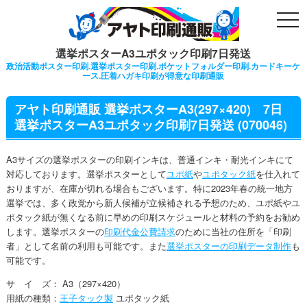
togg
navi
選挙ポスターA3ユポタック印刷7日発送
政治活動ポスター印刷.選挙ポスター印刷.ポケットフォルダー印刷.カードキーケ
ース.圧着ハガキ印刷が得意な印刷通販
アヤト印刷通販 選挙ポスターA3(297×420) 7日
選挙ポスターA3ユポタック印刷7日発送 (070046)
A3サイズの選挙ポスターの印刷インキは、普通インキ・耐光インキにて
対応しております。選挙ポスターとして
ユポ紙
や
ユポタック紙
を仕入れて
おりますが、在庫が切れる場合もございます。特に2023年春の統一地方
選挙では、多く政党から新人候補が立候補される予想のため、ユポ紙やユ
ポタック紙が無くなる前に早めの印刷スケジュールと材料の予約をお勧め
します。選挙ポスターの
印刷代金公費請求
のために当社の住所を「印刷
者」として名前の利用も可能です。また
選挙ポスターの印刷データ制作
も
可能です。
サ イ ズ： A3（297×420）
用紙の種類：
王子タック製
ユポタック紙