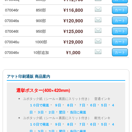
¥116,800
070046r
850部
¥120,900
070046s
900部
¥125,000
070046t
950部
¥129,000
070046u
1000部
¥1,000
070046v
10部追加
アヤト印刷通販 商品案内
選挙ポスター(400×420mm)
ユポタック紙（シール＋裏面にスリット付き） 普通インキ
・
・
・
・
・
・
１０日で発送
９日
８日
７日
６日
５日
４
・
・
・
・
日
３日
２日
翌日
当日に発送
ユポタック紙（シール＋裏面にスリット付き） 耐光インキ
・
・
・
・
・
・
１０日で発送
９日
８日
７日
６日
５日
４
・
・
・
・
日
３日
２日
翌日
当日に発送