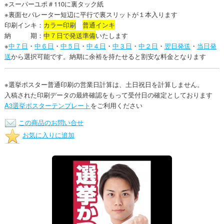
※スーパーユポ＃110に裏タック紙
※裏面セパレーター短辺に平行で裏スリットが１本入ります
印刷インキ：
カラー印刷
普通インキ
納 期：
中７日で発送準備
いたします
※
中７日
・
中６日
・
中５日
・
中４日
・
中３日
・
中２日
・
翌日発送
・
当日発
送
から選択可能です。納期に余裕を持たせると割安な料金となります
※選挙ポスター普通印刷の営業日計算は、土日祝日を計算しません。
入稿された印刷データの最終確認をもって受付日の確定としております
A3選挙ポスターテンプレート
をご利用ください
この商品のお問い合せ
お気に入りに追加