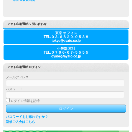
アヤト印刷通販へ 問い合わせ
東京 オフィス
TEL.０３-６８２０-０５３８
tokyo@ayato.co.jp
小矢部 本社
TEL.０７６６-６７-５５５５
oyabe@ayato.co.jp
アヤト印刷通販 ログイン
メールアドレス
パスワード
ログイン情報を記憶
パスワードをお忘れですか ?
新規ご入会はこちら