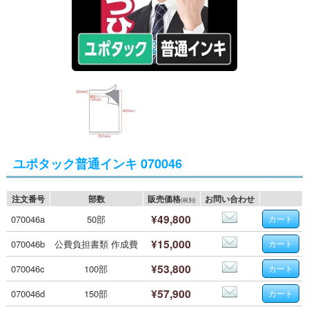
ユポタック普通インキ 070046
注文番号
部数
販売価格
お問い合わせ
(税別)
¥49,800
070046a
50部
¥15,000
070046b
公費負担書類 作成費
¥53,800
070046c
100部
¥57,900
070046d
150部