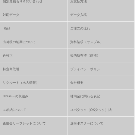
個別見積もり＆問い合わせ
お支払方法
対応データ
データ入稿
商品
ご注文の流れ
出荷後の納期について
資料請求（サンプル）
色校正
知的所有権（商標）
特定商取引
プライバシーポリシー
リクルート（求人情報）
会社概要
SDGsへの取組み
補助金に関わる表記
ユポ紙について
ユポタック（OKタック）紙
後援会リーフレットについて
選挙ポスターについて