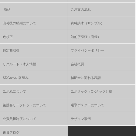
商品
ご注文の流れ
出荷後の納期について
資料請求（サンプル）
色校正
知的所有権（商標）
特定商取引
プライバシーポリシー
リクルート（求人情報）
会社概要
SDGsへの取組み
補助金に関わる表記
ユポ紙について
ユポタック（OKタック）紙
後援会リーフレットについて
選挙ポスターについて
公費負担制度について
デザイン事例
役員ブログ