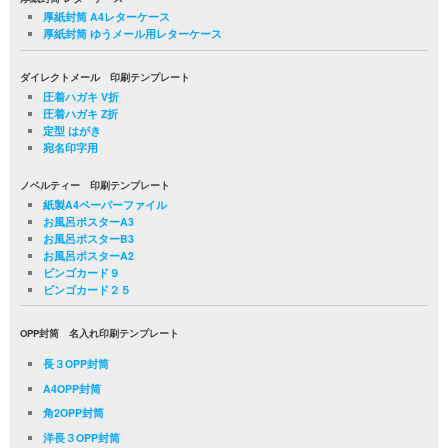
厚紙封筒 A4レターケース
厚紙封筒 ゆうメール用レターケース
ダイレクトメール 印刷テンプレート
圧着ハガキ V折
圧着ハガキ Z折
定型 はがき
宛名印字用
ノベルティー 印刷テンプレート
紙製A4ペーパーファイル
お風呂ポスターA3
お風呂ポスターB3
お風呂ポスターA2
ビンゴカード９
ビンゴカード２５
OPP封筒 名入れ印刷テンプレート
長３OPP封筒
A4OPP封筒
角2OPP封筒
洋長３OPP封筒