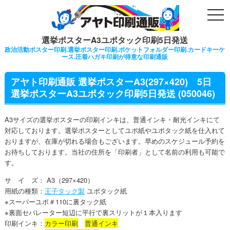
togg
navi
選挙ポスターA3ユポタック印刷5日発送
政治活動ポスター印刷.選挙ポスター印刷.ポケットフォルダー印刷.カードキーケ
ース.圧着ハガキ印刷が得意な印刷通販
アヤト印刷通販 選挙ポスターA3(297×420) 5日
選挙ポスターA3ユポタック印刷5日発送 (050046)
A3サイズの選挙ポスターの印刷インキは、普通インキ・耐光インキにて
対応しております。選挙ポスターとしてユポ紙やユポタック紙を仕入れて
おりますが、在庫が切れる場合もございます。早めのスケジュール予約を
お待ちしております。当社の住所を「印刷者」として名前の利用も可能で
す。
サ イ ズ： A3（297×420）
用紙の種類：
王子タック製
ユポタック紙
※スーパーユポ＃110に裏タック紙
※裏面セパレーター短辺に平行で裏スリットが１本入ります
印刷インキ：
カラー印刷
普通インキ