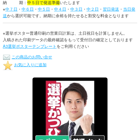
納 期：
中５日で発送準備
いたします
※
中７日
・
中６日
・
中５日
・
中４日
・
中３日
・
中２日
・
翌日発送
・
当日発
送
から選択可能です。納期に余裕を持たせると割安な料金となります
※選挙ポスター普通印刷の営業日計算は、土日祝日を計算しません。
入稿された印刷データの最終確認をもって受付日の確定としております
A3選挙ポスターテンプレート
をご利用ください
この商品のお問い合せ
お気に入りに追加