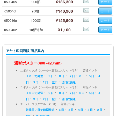
¥136,300
050046s
900部
¥140,900
050046t
950部
¥145,500
050046u
1000部
¥1,100
050046v
10部追加
アヤト印刷通販 商品案内
選挙ポスター(400×420mm)
ユポタック紙（シール＋裏面にスリット付き） 普通インキ
・
・
・
・
・
・
１０日で発送
９日
８日
７日
６日
５日
４
・
・
・
・
日
３日
２日
翌日
当日に発送
ユポタック紙（シール＋裏面にスリット付き） 耐光インキ
・
・
・
・
・
・
１０日で発送
９日
８日
７日
６日
５日
４
・
・
・
・
日
３日
２日
翌日
当日に発送
スーパーユポダブル（#130） 普通インキ
・
・
・
・
・
・
営業日７日で印刷発送
６日
５日
４日
３日
２日
・
翌日
当日に発送