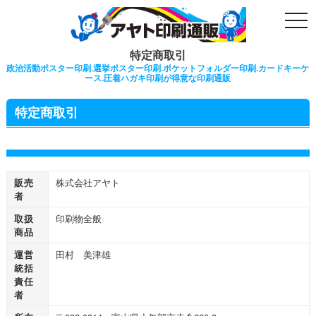
togg
navi
特定商取引
政治活動ポスター印刷.選挙ポスター印刷.ポケットフォルダー印刷.カードキーケ
ース.圧着ハガキ印刷が得意な印刷通販
特定商取引
販売
株式会社アヤト
者
取扱
印刷物全般
商品
運営
田村 美津雄
統括
責任
者