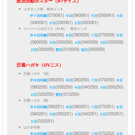
政治活動ポスター（A1サイズ）
ユポタック紙 耐光インキ
(070061)
(060061)
(050061)
中７日印刷
６日
５日
４日
(040061)
(030061)
(020061)
３日
２日
スーパーユポダブル（#130） 耐光インキ
(090059)
(080059)
(070059)
中９日印刷
８日
７日
６日
(060059)
(050059)
(040059)
(030059)
５日
４日
３日
(020059)
(010059)
(000059)
２日
翌日
当日
圧着ハガキ（UVニス）
圧着ハガキ V折
(090250)
(080250)
(070250)
中９日印刷
８日
７日
６日
(060250)
(050250)
(040250)
(030250)
５日
４日
３日
(020250)
(010250)
２日
翌日
圧着ハガキ Z折
(090251)
(080251)
(070251)
中９日印刷
８日
７日
６日
(060251)
(050251)
(040251)
(030251)
５日
４日
３日
(020251)
２日
はがき印刷
(090252)
(080252)
(070252)
中９日印刷
８日
７日
６日