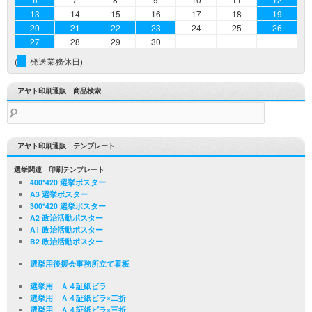
13
14
15
16
17
18
19
20
21
22
23
24
25
26
27
28
29
30
(
発送業務休日)
アヤト印刷通販 商品検索
検
索:
アヤト印刷通販 テンプレート
選挙関連 印刷テンプレート
400*420 選挙ポスター
A3 選挙ポスター
300*420 選挙ポスター
A2 政治活動ポスター
A1 政治活動ポスター
B2 政治活動ポスター
選挙用後援会事務所立て看板
選挙用 Ａ４証紙ビラ
選挙用 Ａ４証紙ビラ×二折
選挙用 Ａ４証紙ビラ×三折