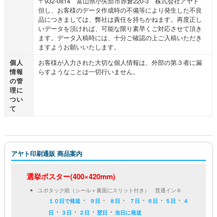
〒932-0814 富山県小矢部市赤倉220-3 株式会社アヤト
但し、お客様のデータ作成時の不備等により発生した不良
品につきましては、弊社は責任を持ちかねます。再度正し
いデータを頂ければ、可能な限り素早くご対応させて頂き
ます。データ入稿時には、十分ご確認の上ご入稿いただき
ますようお願いいたします。
個人
お客様が入力された大切な個人情報は、外部の第３者に漏
情報
らすようなことは一切行いません。
の管
理に
つい
て
アヤト印刷通販 商品案内
選挙ポスター(400×420mm)
ユポタック紙（シール＋裏面にスリット付き） 普通インキ
・
・
・
・
・
・
１０日で発送
９日
８日
７日
６日
５日
４
・
・
・
・
日
３日
２日
翌日
当日に発送