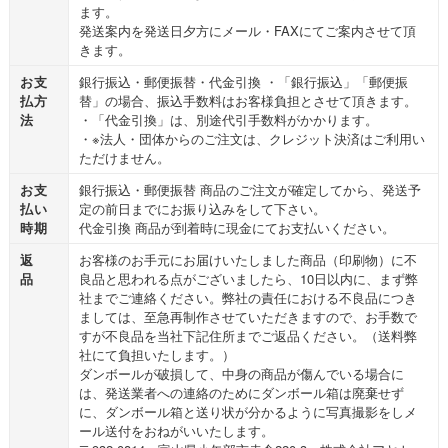
ます。
発送案内を発送日夕方にメール・FAXにてご案内させて頂
きます。
お支
銀行振込・郵便振替・代金引換 ・「銀行振込」「郵便振
払方
替」の場合、振込手数料はお客様負担とさせて頂きます。
法
・「代金引換」は、別途代引手数料がかかります。
・※法人・団体からのご注文は、クレジット決済はご利用い
ただけません。
お支
銀行振込・郵便振替 商品のご注文が確定してから、発送予
払い
定の前日までにお振り込みをして下さい。
時期
代金引換 商品が到着時に現金にてお支払いください。
返
お客様のお手元にお届けいたしました商品（印刷物）に不
品
良品と思われる点がございましたら、10日以内に、まず弊
社までご連絡ください。弊社の責任における不良品につき
ましては、至急再制作させていただきますので、お手数で
すが不良品を当社下記住所までご返品ください。（送料弊
社にて負担いたします。）
ダンボールが破損して、中身の商品が傷んでいる場合に
は、発送業者への連絡のためにダンボール箱は廃棄せず
に、ダンボール箱と送り状が分かるように写真撮影をしメ
ール送付をおねがいいたします。