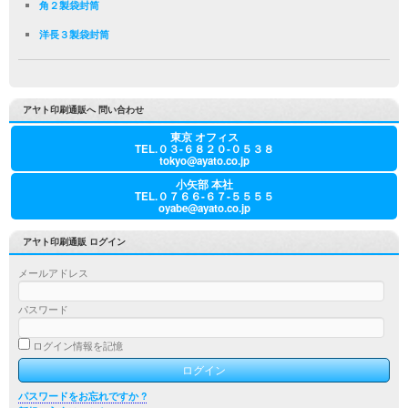
角２製袋封筒
洋長３製袋封筒
アヤト印刷通販へ 問い合わせ
東京 オフィス
TEL.０３-６８２０-０５３８
tokyo@ayato.co.jp
小矢部 本社
TEL.０７６６-６７-５５５５
oyabe@ayato.co.jp
アヤト印刷通販 ログイン
メールアドレス
パスワード
ログイン情報を記憶
パスワードをお忘れですか ?