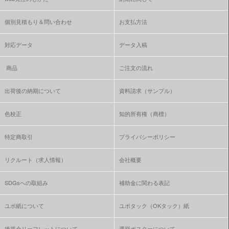
個別見積もり＆問い合わせ
お支払方法
対応データ
データ入稿
商品
ご注文の流れ
出荷後の納期について
資料請求（サンプル）
色校正
知的所有権（商標）
特定商取引
プライバシーポリシー
リクルート（求人情報）
会社概要
SDGsへの取組み
補助金に関わる表記
ユポ紙について
ユポタック（OKタック）紙
後援会リーフレットについて
選挙ポスターについて