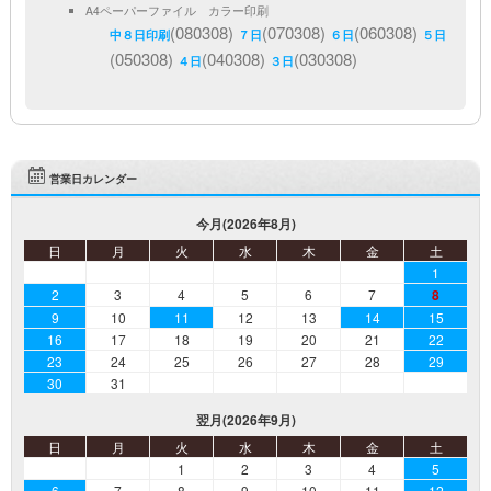
A4ペーパーファイル カラー印刷
(080308)
(070308)
(060308)
中８日印刷
７日
６日
５日
(050308)
(040308)
(030308)
４日
３日
営業日カレンダー
今月(2026年8月)
日
月
火
水
木
金
土
1
2
3
4
5
6
7
8
9
10
11
12
13
14
15
16
17
18
19
20
21
22
23
24
25
26
27
28
29
30
31
翌月(2026年9月)
日
月
火
水
木
金
土
1
2
3
4
5
6
7
8
9
10
11
12