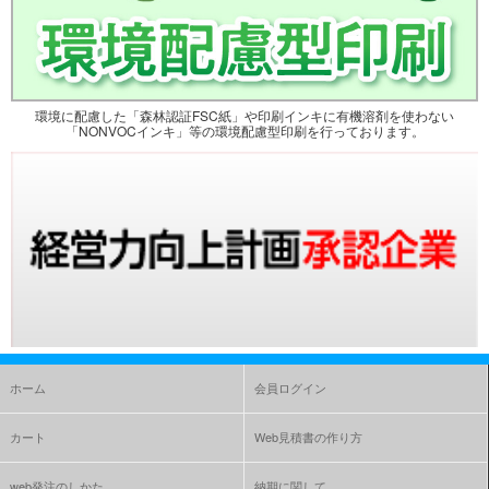
環境に配慮した「森林認証FSC紙」や印刷インキに有機溶剤を使わない
「NONVOCインキ」等の環境配慮型印刷を行っております。
ホーム
会員ログイン
カート
Web見積書の作り方
web発注のしかた
納期に関して