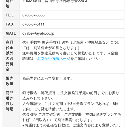
所在
〒932-0814 富山県小矢部市赤倉220-3
地
TEL
0766-67-5555
FAX
0766-67-5111
MAIL
oyabe@ayato.co.jp
商品
代引手数料 振込手数料 送料（北海道・沖縄離島などについ
代金
ては、別途料金が加算となります）
以外
送料費用を別途見積もり書として掲載いたします。 ※金額
の必
詳細は、
お支払い方法ページ
をご確認ください
要料
金
販売
商品内容によって変動します。
数量
商品
銀行振込・郵便振替 ご注文後発送予定の前日までにお振り
引き
込みをして下さい。
渡し
入金確認後、ご注文納期（中8日発送プランであれば、8日
時期
以内）にて発送準備いたします。
代金引換 ご注文確定後、ご注文納期（中3日発送プランであ
れば、3日以内）にて発送準備いたします。
※お届けまでの正確な日数は、ご注文内容により変動いたし