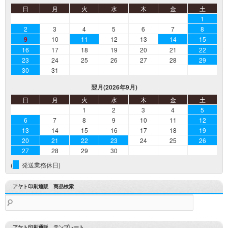
日
月
火
水
木
金
土
1
2
3
4
5
6
7
8
9
10
11
12
13
14
15
16
17
18
19
20
21
22
23
24
25
26
27
28
29
30
31
翌月(2026年9月)
日
月
火
水
木
金
土
1
2
3
4
5
6
7
8
9
10
11
12
13
14
15
16
17
18
19
20
21
22
23
24
25
26
27
28
29
30
(
発送業務休日)
アヤト印刷通販 商品検索
検
索:
アヤト印刷通販 テンプレート