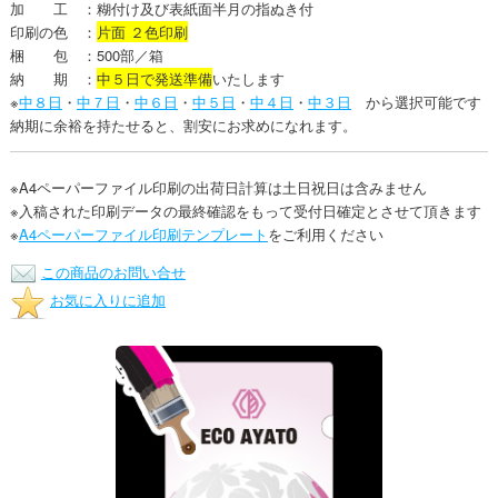
加 工 ：糊付け及び表紙面半月の指ぬき付
印刷の色 ：
片面 ２色印刷
梱 包 ：500部／箱
納 期 ：
中５日で発送準備
いたします
※
中８日
・
中７日
・
中６日
・
中５日
・
中４日
・
中３日
から選択可能です
納期に余裕を持たせると、割安にお求めになれます。
※A4ペーパーファイル印刷の出荷日計算は土日祝日は含みません
※入稿された印刷データの最終確認をもって受付日確定とさせて頂きます
※
A4ペーパーファイル印刷テンプレート
をご利用ください
この商品のお問い合せ
お気に入りに追加