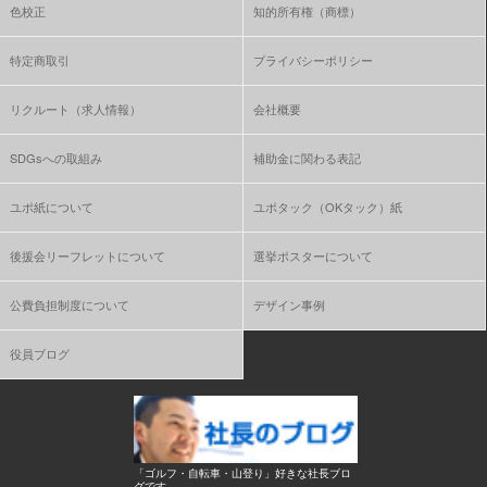
色校正
知的所有権（商標）
特定商取引
プライバシーポリシー
リクルート（求人情報）
会社概要
SDGsへの取組み
補助金に関わる表記
ユポ紙について
ユポタック（OKタック）紙
後援会リーフレットについて
選挙ポスターについて
公費負担制度について
デザイン事例
役員ブログ
「ゴルフ・自転車・山登り」好きな社長ブロ
グです