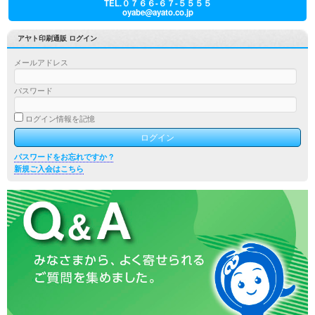
TEL.０７６６-６７-５５５５
oyabe@ayato.co.jp
アヤト印刷通販 ログイン
メールアドレス
パスワード
ログイン情報を記憶
パスワードをお忘れですか ?
新規ご入会はこちら