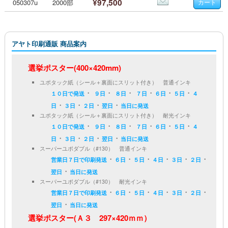
¥97,500
050307u
2000部
アヤト印刷通販 商品案内
選挙ポスター(400×420mm)
ユポタック紙（シール＋裏面にスリット付き） 普通インキ
・
・
・
・
・
・
１０日で発送
９日
８日
７日
６日
５日
４
・
・
・
・
日
３日
２日
翌日
当日に発送
ユポタック紙（シール＋裏面にスリット付き） 耐光インキ
・
・
・
・
・
・
１０日で発送
９日
８日
７日
６日
５日
４
・
・
・
・
日
３日
２日
翌日
当日に発送
スーパーユポダブル（#130） 普通インキ
・
・
・
・
・
・
営業日７日で印刷発送
６日
５日
４日
３日
２日
・
翌日
当日に発送
スーパーユポダブル（#130） 耐光インキ
・
・
・
・
・
・
営業日７日で印刷発送
６日
５日
４日
３日
２日
・
翌日
当日に発送
選挙ポスター(Ａ３ 297×420ｍｍ）