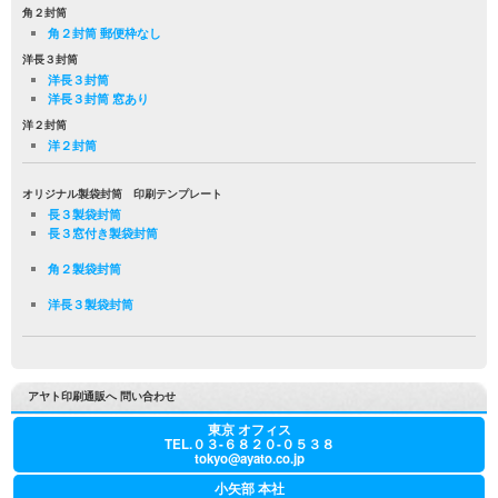
角２封筒
角２封筒 郵便枠なし
洋長３封筒
洋長３封筒
洋長３封筒 窓あり
洋２封筒
洋２封筒
オリジナル製袋封筒 印刷テンプレート
長３製袋封筒
長３窓付き製袋封筒
角２製袋封筒
洋長３製袋封筒
アヤト印刷通販へ 問い合わせ
東京 オフィス
TEL.０３-６８２０-０５３８
tokyo@ayato.co.jp
小矢部 本社