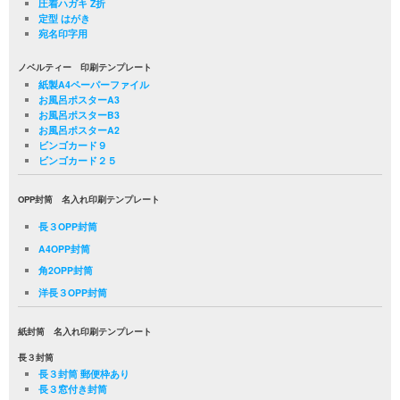
圧着ハガキ Z折
定型 はがき
宛名印字用
ノベルティー 印刷テンプレート
紙製A4ペーパーファイル
お風呂ポスターA3
お風呂ポスターB3
お風呂ポスターA2
ビンゴカード９
ビンゴカード２５
OPP封筒 名入れ印刷テンプレート
長３OPP封筒
A4OPP封筒
角2OPP封筒
洋長３OPP封筒
紙封筒 名入れ印刷テンプレート
長３封筒
長３封筒 郵便枠あり
長３窓付き封筒