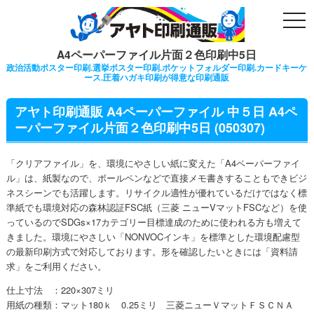
togg
navi
A4ペーパーファイル片面２色印刷中5日
政治活動ポスター印刷.選挙ポスター印刷.ポケットフォルダー印刷.カードキーケ
ース.圧着ハガキ印刷が得意な印刷通販
アヤト印刷通販 A4ペーパーファイル 中５日 A4ペ
ーパーファイル片面２色印刷中5日 (050307)
「クリアファイル」を、環境にやさしい紙に変えた「A4ペーパーファイ
ル」は、紙製なので、ボールペンなどで直接メモ書きすることもできビジ
ネスシーンでも活躍します。リサイクル適性が優れているだけではなく標
準紙でも環境対応の森林認証FSC紙（三菱 ニューVマットFSCなど）を使
っているのでSDGs×17カテゴリー目標達成のために使われる方も増えて
きました。環境にやさしい「NONVOCインキ」を標準とした環境配慮型
の最新印刷方式で対応しております。形を確認したいときには「資料請
求」をご利用ください。
仕上寸法 ：220×307ミリ
用紙の種類：マット180ｋ 0.25ミリ 三菱ニューＶマットＦＳＣＮＡ