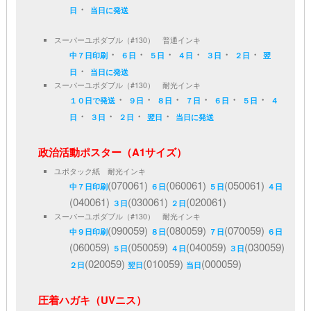
・
日
当日に発送
スーパーユポダブル（#130） 普通インキ
・
・
・
・
・
・
中７日印刷
６日
５日
４日
３日
２日
翌
・
日
当日に発送
スーパーユポダブル（#130） 耐光インキ
・
・
・
・
・
・
１０日で発送
９日
８日
７日
６日
５日
４
・
・
・
・
日
３日
２日
翌日
当日に発送
政治活動ポスター（A1サイズ）
ユポタック紙 耐光インキ
(070061)
(060061)
(050061)
中７日印刷
６日
５日
４日
(040061)
(030061)
(020061)
３日
２日
スーパーユポダブル（#130） 耐光インキ
(090059)
(080059)
(070059)
中９日印刷
８日
７日
６日
(060059)
(050059)
(040059)
(030059)
５日
４日
３日
(020059)
(010059)
(000059)
２日
翌日
当日
圧着ハガキ（UVニス）