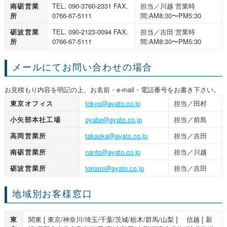
南砺営業
TEL. 090-3760-2331 FAX.
担当／川越 営業時
所
0766-67-5111
間:AM8:30〜PM5:30
砺波営業
TEL. 090-2123-0094 FAX.
担当／吉田 営業時
所
0766-67-5111
間:AM8:30〜PM5:30
メールにてお問い合わせの場合
お見積もり内容を明記の上、お名前・e-mail・電話番号をお書き下さい。
東京オフィス
tokyo@ayato.co.jp
担当／田村
小矢部本社工場
oyabe@ayato.co.jp
担当／前島
高岡営業所
takaoka@ayato.co.jp
担当／吉田
南砺営業所
nanto@ayato.co.jp
担当／川越
砺波営業所
tonami@ayato.co.jp
担当／吉田
地域別お客様窓口
東
関東 [ 東京/神奈川/埼玉/千葉/茨城/栃木/群馬/山梨 ] 信越 [ 新