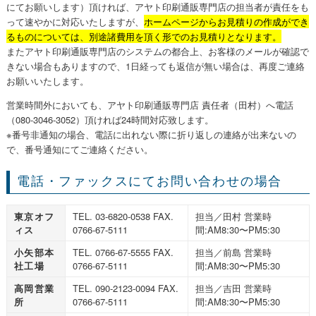
にてお願いします）頂ければ、アヤト印刷通販専門店の担当者が責任をも
って速やかに対応いたしますが、
ホームページからお見積りの作成ができ
るものについては、別途諸費用を頂く形でのお見積りとなります。
またアヤト印刷通販専門店のシステムの都合上、お客様のメールが確認で
きない場合もありますので、1日経っても返信が無い場合は、再度ご連絡
お願いいたします。
営業時間外においても、アヤト印刷通販専門店 責任者（田村）へ電話
（080-3046-3052）頂ければ24時間対応致します。
※番号非通知の場合、電話に出れない際に折り返しの連絡が出来ないの
で、番号通知にてご連絡ください。
電話・ファックスにてお問い合わせの場合
東京オフ
TEL. 03-6820-0538 FAX.
担当／田村 営業時
ィス
0766-67-5111
間:AM8:30〜PM5:30
小矢部本
TEL. 0766-67-5555 FAX.
担当／前島 営業時
社工場
0766-67-5111
間:AM8:30〜PM5:30
高岡営業
TEL. 090-2123-0094 FAX.
担当／吉田 営業時
所
0766-67-5111
間:AM8:30〜PM5:30