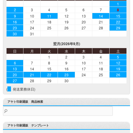
1
2
3
4
5
6
7
8
9
10
11
12
13
14
15
16
17
18
19
20
21
22
23
24
25
26
27
28
29
30
31
翌月(2026年9月)
日
月
火
水
木
金
土
1
2
3
4
5
6
7
8
9
10
11
12
13
14
15
16
17
18
19
20
21
22
23
24
25
26
27
28
29
30
(
発送業務休日)
アヤト印刷通販 商品検索
検
索:
アヤト印刷通販 テンプレート