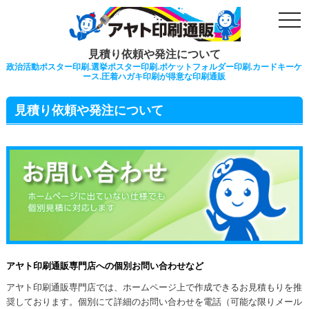
togg
navi
見積り依頼や発注について
政治活動ポスター印刷.選挙ポスター印刷.ポケットフォルダー印刷.カードキーケ
ース.圧着ハガキ印刷が得意な印刷通販
見積り依頼や発注について
アヤト印刷通販専門店への個別お問い合わせなど
アヤト印刷通販専門店では、ホームページ上で作成できるお見積もりを推
奨しております。個別にて詳細のお問い合わせを電話（可能な限りメール