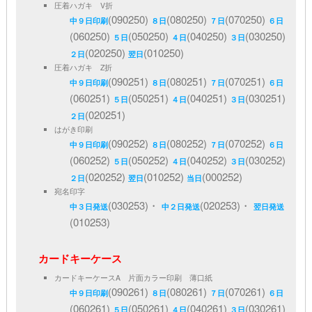
圧着ハガキ V折
(090250)
(080250)
(070250)
中９日印刷
８日
７日
６日
(060250)
(050250)
(040250)
(030250)
５日
４日
３日
(020250)
(010250)
２日
翌日
圧着ハガキ Z折
(090251)
(080251)
(070251)
中９日印刷
８日
７日
６日
(060251)
(050251)
(040251)
(030251)
５日
４日
３日
(020251)
２日
はがき印刷
(090252)
(080252)
(070252)
中９日印刷
８日
７日
６日
(060252)
(050252)
(040252)
(030252)
５日
４日
３日
(020252)
(010252)
(000252)
２日
翌日
当日
宛名印字
(030253)・
(020253)・
中３日発送
中２日発送
翌日発送
(010253)
カードキーケース
カードキーケースA 片面カラー印刷 薄口紙
(090261)
(080261)
(070261)
中９日印刷
８日
７日
６日
(060261)
(050261)
(040261)
(030261)
５日
４日
３日