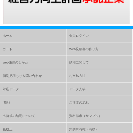
ホーム
会員ログイン
カート
Web見積書の作り方
web発注のしかた
納期に関して
個別見積もり＆問い合わせ
お支払方法
対応データ
データ入稿
商品
ご注文の流れ
出荷後の納期について
資料請求（サンプル）
色校正
知的所有権（商標）