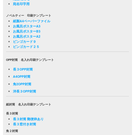
宛名印字用
ノベルティー 印刷テンプレート
紙製A4ペーパーファイル
お風呂ポスターA3
お風呂ポスターB3
お風呂ポスターA2
ビンゴカード９
ビンゴカード２５
OPP封筒 名入れ印刷テンプレート
長３OPP封筒
A4OPP封筒
角2OPP封筒
洋長３OPP封筒
紙封筒 名入れ印刷テンプレート
長３封筒
長３封筒 郵便枠あり
長３窓付き封筒
角２封筒