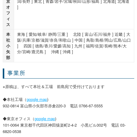
京
潟/長野 ] 東北 [ 青森/岩手/宮城/秋田/山形/福島 ] 北海道[ 北海道
オ
]
フ
ィ
ス
本
東海 [ 愛知/岐阜/ 静岡/三重 ] 北陸 [ 富山/石川/福井 ] 近畿 [ 大
社
阪/兵庫/京都/滋賀/奈良/和歌山 ] 中国 [ 鳥取/島根/岡山/広島/山口
小
] 四国 [ 徳島/香川/愛媛/高知 ] 九州 [ 福岡/佐賀/長崎/熊本/大
矢
分/宮崎/鹿児島 ] 沖縄 [ 沖縄 ]
部
事業所
※原稿は、すべて本社＆工場 前島宛で受付けております
◆本社工場（
google map
)
932-0814 富山県小矢部市赤倉220-3 電話 0766-67-5555
◆東京オフィス（
google map
)
101-0064 東京都千代田区神田猿楽町2-4-2 小黒ビル302号 電話 03-
6820-0538