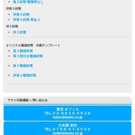
角２封筒 郵便枠なし
洋長３封筒
洋長３封筒
洋長３封筒 窓あり
洋２封筒
洋２封筒
オリジナル製袋封筒 印刷テンプレート
長３製袋封筒
長３窓付き製袋封筒
角２製袋封筒
洋長３製袋封筒
アヤト印刷通販へ 問い合わせ
東京 オフィス
TEL.０３-６８２０-０５３８
tokyo@ayato.co.jp
小矢部 本社
TEL.０７６６-６７-５５５５
oyabe@ayato.co.jp