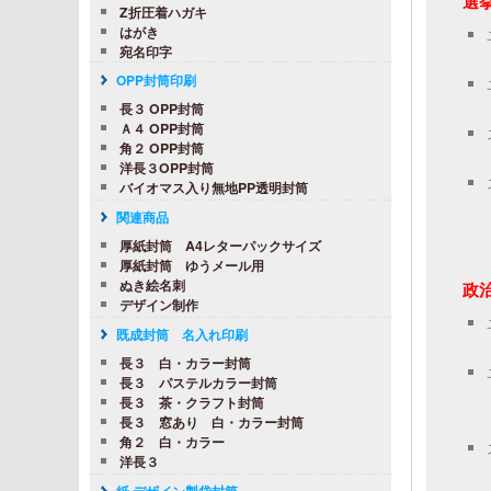
選挙
Z折圧着ハガキ
はがき
宛名印字
OPP封筒印刷
長３ OPP封筒
Ａ４ OPP封筒
角２ OPP封筒
洋長３OPP封筒
バイオマス入り無地PP透明封筒
関連商品
厚紙封筒 A4レターパックサイズ
厚紙封筒 ゆうメール用
ぬき絵名刺
政
デザイン制作
既成封筒 名入れ印刷
長３ 白・カラー封筒
長３ パステルカラー封筒
長３ 茶・クラフト封筒
長３ 窓あり 白・カラー封筒
角２ 白・カラー
洋長３
紙 デザイン製袋封筒