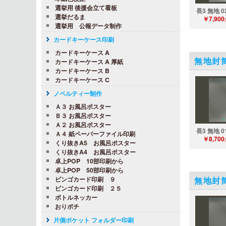
選挙用 後援会立て看板
長3 無地 0
選挙だるま
￥7,900
選挙用 公報データ制作
カードキーケース印刷
カードキーケース A
無地封
カードキーケース A 厚紙
カードキーケース B
カードキーケース C
ノベルティー制作
Ａ３ お風呂ポスター
Ｂ３ お風呂ポスター
Ａ２ お風呂ポスター
長3 無地 0
Ａ４ 紙ペーパーファイル印刷
￥8,700
くり抜きA5 お風呂ポスター
くり抜きA4 お風呂ポスター
卓上POP 10部印刷から
卓上POP 50部印刷から
ビンゴカード印刷 ９
無地封
ビンゴカード印刷 ２５
ボトルネッカー
おりポチ
片側ポケット フォルダー印刷