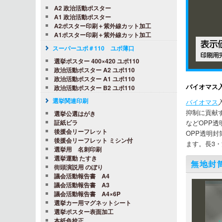
A2 政治活動ポスター
A1 政治活動ポスター
A2ポスター印刷＋紫外線カット加工
A1ポスター印刷＋紫外線カット加工
スーパーユポ＃110 ユポ薄口
選挙ポスター 400×420 ユポ110
政治活動ポスター A2 ユポ110
政治活動ポスター A1 ユポ110
バイオマス
政治活動ポスター B2 ユポ110
選挙関連印刷
バイオマス
抑制に貢献
選挙公選はがき
などOPP
証紙ビラ
後援会リーフレット
OPP透明
後援会リーフレット ミシン付
ます。長3・
選挙用 名刺印刷
選挙運動 たすき
無地封
街頭演説用 のぼり
議会活動報告書 A4
議会活動報告書 A3
議会活動報告書 A4×6P
選挙カー用マグネットシート
選挙ポスター表面加工
本紙色校正