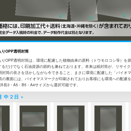
入りOPP透明封筒
入りOPP透明封筒は、環境に配慮した植物由来の原料（トウモロコシ等）を
するだけでなく石油資源の節約も兼ねております。本来は紙封筒が、リサイク
透明封筒の良さを活かしながら今できること、まさに環境に配慮した「バイオマ
封筒の裏面には、バイオマスマークが印刷されておりお客様にも環境への配慮
洋長3・A5・B5・A4サイズから選択可能です。
筒 中２日
»