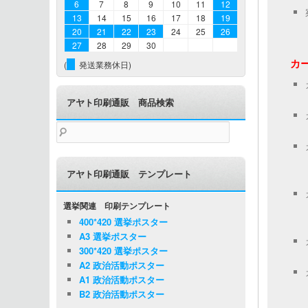
6
7
8
9
10
11
12
13
14
15
16
17
18
19
20
21
22
23
24
25
26
27
28
29
30
カ
(
発送業務休日)
アヤト印刷通販 商品検索
検
索:
アヤト印刷通販 テンプレート
選挙関連 印刷テンプレート
400*420 選挙ポスター
A3 選挙ポスター
300*420 選挙ポスター
A2 政治活動ポスター
A1 政治活動ポスター
B2 政治活動ポスター