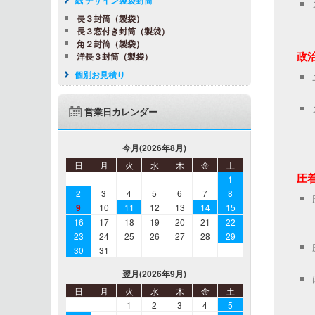
長３封筒（製袋）
長３窓付き封筒（製袋）
角２封筒（製袋）
政
洋長３封筒（製袋）
個別お見積り
営業日カレンダー
今月(2026年8月)
日
月
火
水
木
金
土
圧
1
2
3
4
5
6
7
8
9
10
11
12
13
14
15
16
17
18
19
20
21
22
23
24
25
26
27
28
29
30
31
翌月(2026年9月)
日
月
火
水
木
金
土
1
2
3
4
5