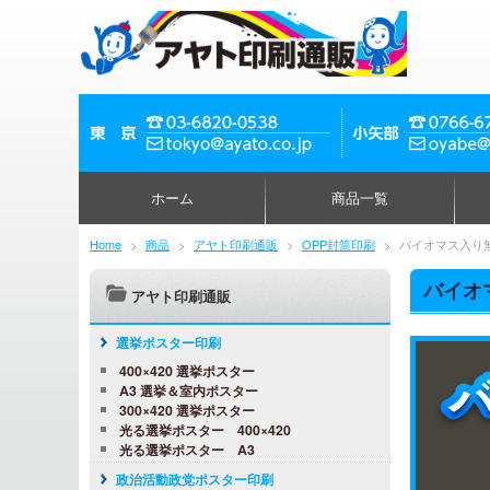
ホーム
商品一覧
Home
>
商品
>
アヤト印刷通販
>
OPP封筒印刷
>
バイオマス入り
バイオ
アヤト印刷通販
選挙ポスター印刷
400×420 選挙ポスター
A3 選挙＆室内ポスター
300×420 選挙ポスター
光る選挙ポスター 400×420
光る選挙ポスター A3
政治活動政党ポスター印刷