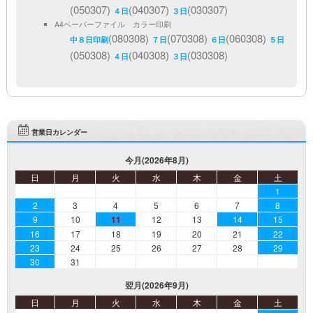
(050307)
(040307)
(030307)
４日
３日
A4ペーパーファイル カラー印刷
(080308)
(070308)
(060308)
中８日印刷
７日
６日
５日
(050308)
(040308)
(030308)
４日
３日
営業日カレンダー
今月(2026年8月)
日
月
火
水
木
金
土
1
2
3
4
5
6
7
8
9
10
11
12
13
14
15
16
17
18
19
20
21
22
23
24
25
26
27
28
29
30
31
翌月(2026年9月)
日
月
火
水
木
金
土