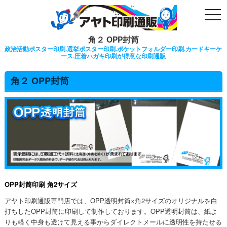
togg
navi
角２ OPP封筒
政治活動ポスター印刷.選挙ポスター印刷.ポケットフォルダー印刷.カードキーケ
ース.圧着ハガキ印刷が得意な印刷通販
角２ OPP封筒
OPP封筒印刷 角2サイズ
アヤト印刷通販専門店では、OPP透明封筒×角2サイズのオリジナルを白
打ちしたOPP封筒に印刷して制作しております。OPP透明封筒は、紙よ
りも軽く中身も透けて見える事からダイレクトメールに透明性を持たせる