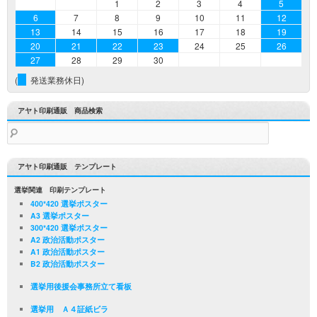
1
2
3
4
5
6
7
8
9
10
11
12
13
14
15
16
17
18
19
20
21
22
23
24
25
26
27
28
29
30
(
発送業務休日)
アヤト印刷通販 商品検索
検
索:
アヤト印刷通販 テンプレート
選挙関連 印刷テンプレート
400*420 選挙ポスター
A3 選挙ポスター
300*420 選挙ポスター
A2 政治活動ポスター
A1 政治活動ポスター
B2 政治活動ポスター
選挙用後援会事務所立て看板
選挙用 Ａ４証紙ビラ