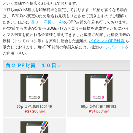
という意味でも幅広く利用されております。
白打ち面の1/3程度を印刷範囲と設定しております。絵柄が多くなる場合
は、UV印刷へ変更のため別途お見積もりとさせて頂きますのでご理解く
ださい。ほかに
長３
・
洋長３
・
A4
のOPP封筒の印刷も行っております。
PP封筒でも国連が定めるSDGs×17カテゴリー目標を達成するためにバイ
オマス封筒を使われる企業様も増えてきました環境に配慮した植物由来の
原料（トウモロコシ等）を原料に配合した無地の
バイオマスOPP封筒
も
販売しております。角2OPP封筒の印刷入稿には、指定の
テンプレート
を
ご利用下さい。
角２ PP封筒 １０日
»
50μ １色印刷 100149
50μ ２色印刷 100192
￥27,200
￥34,800
(税別)
(税別)