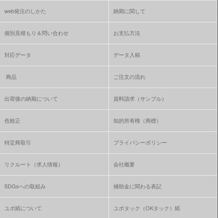
web発注のしかた
納期に関して
個別見積もり＆問い合わせ
お支払方法
対応データ
データ入稿
商品
ご注文の流れ
出荷後の納期について
資料請求（サンプル）
色校正
知的所有権（商標）
特定商取引
プライバシーポリシー
リクルート（求人情報）
会社概要
SDGsへの取組み
補助金に関わる表記
ユポ紙について
ユポタック（OKタック）紙