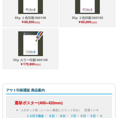
50μ １色印刷 060149
50μ ２色印刷 060192
￥66,500
￥85,000
(税別)
(税別)
50μ カラー印刷 060148
￥170,900
(税別)
アヤト印刷通販 商品案内
選挙ポスター(400×420mm)
ユポタック紙（シール＋裏面にスリット付き） 普通インキ
・
・
・
・
・
・
１０日で発送
９日
８日
７日
６日
５日
４