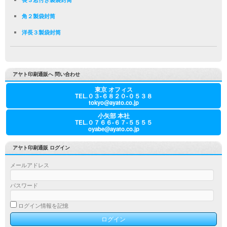
角２製袋封筒
洋長３製袋封筒
アヤト印刷通販へ 問い合わせ
東京 オフィス
TEL.０３-６８２０-０５３８
tokyo@ayato.co.jp
小矢部 本社
TEL.０７６６-６７-５５５５
oyabe@ayato.co.jp
アヤト印刷通販 ログイン
メールアドレス
パスワード
ログイン情報を記憶