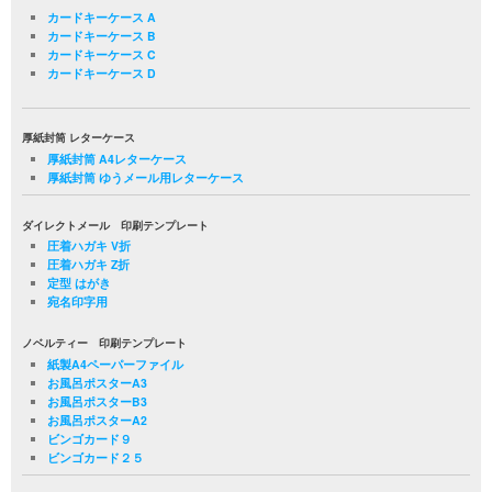
カードキーケース A
カードキーケース B
カードキーケース C
カードキーケース D
厚紙封筒 レターケース
厚紙封筒 A4レターケース
厚紙封筒 ゆうメール用レターケース
ダイレクトメール 印刷テンプレート
圧着ハガキ V折
圧着ハガキ Z折
定型 はがき
宛名印字用
ノベルティー 印刷テンプレート
紙製A4ペーパーファイル
お風呂ポスターA3
お風呂ポスターB3
お風呂ポスターA2
ビンゴカード９
ビンゴカード２５