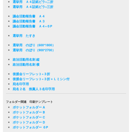
選挙用 Ａ４証紙ビラ×二折
選挙用 Ａ４証紙ビラ×三折
議会活動報告書 Ａ４
議会活動報告書 Ａ３
議会活動報告書 Ａ４×６P
選挙用 たすき
選挙用 のぼり（600*1800）
選挙用 のぼり（900*2700）
政治活動用名刺 縦
政治活動用名刺 横
後援会リーフレット×３折
後援会リーフレット×３折＋Ｌミシン付
宛名印字用
宛名２名 推薦人３名印字用
フォルダー関連 印刷テンプレート
ポケットフォルダー A
ポケットフォルダー B
ポケットフォルダー C
ポケットフォルダー D
ポケットフォルダー ６P