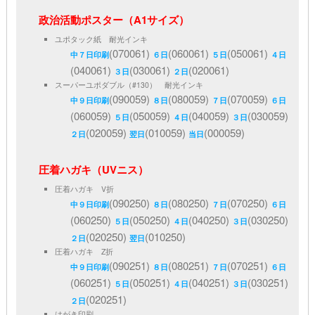
政治活動ポスター（A1サイズ）
ユポタック紙 耐光インキ
(070061)
(060061)
(050061)
中７日印刷
６日
５日
４日
(040061)
(030061)
(020061)
３日
２日
スーパーユポダブル（#130） 耐光インキ
(090059)
(080059)
(070059)
中９日印刷
８日
７日
６日
(060059)
(050059)
(040059)
(030059)
５日
４日
３日
(020059)
(010059)
(000059)
２日
翌日
当日
圧着ハガキ（UVニス）
圧着ハガキ V折
(090250)
(080250)
(070250)
中９日印刷
８日
７日
６日
(060250)
(050250)
(040250)
(030250)
５日
４日
３日
(020250)
(010250)
２日
翌日
圧着ハガキ Z折
(090251)
(080251)
(070251)
中９日印刷
８日
７日
６日
(060251)
(050251)
(040251)
(030251)
５日
４日
３日
(020251)
２日
はがき印刷