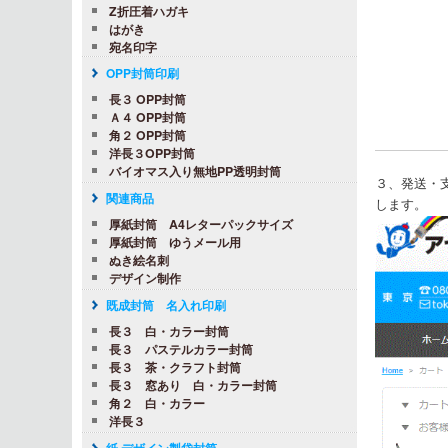
Z折圧着ハガキ
はがき
宛名印字
OPP封筒印刷
長３ OPP封筒
Ａ４ OPP封筒
角２ OPP封筒
洋長３OPP封筒
バイオマス入り無地PP透明封筒
３、発送・
関連商品
します。
厚紙封筒 A4レターパックサイズ
厚紙封筒 ゆうメール用
ぬき絵名刺
デザイン制作
既成封筒 名入れ印刷
長３ 白・カラー封筒
長３ パステルカラー封筒
長３ 茶・クラフト封筒
長３ 窓あり 白・カラー封筒
角２ 白・カラー
洋長３
紙 デザイン製袋封筒