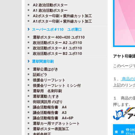
A2 政治活動ポスター
A1 政治活動ポスター
A2ポスター印刷＋紫外線カット加工
A1ポスター印刷＋紫外線カット加工
スーパーユポ＃110 ユポ薄口
選挙ポスター 400×420 ユポ110
政治活動ポスター A2 ユポ110
政治活動ポスター A1 ユポ110
政治活動ポスター B2 ユポ110
アヤト印刷
選挙関連印刷
このページ
選挙公選はがき
証紙ビラ
１、
商品の
後援会リーフレット
上記のリン
後援会リーフレット ミシン付
選挙用 名刺印刷
選挙運動 たすき
１ 商品の
街頭演説用 のぼり
押します。
議会活動報告書 A4
議会活動報告書 A3
議会活動報告書 A4×6P
選挙カー用マグネットシート
選挙ポスター表面加工
本紙色校正