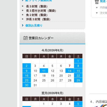
長３封筒（製袋）
長３窓付き封筒（製袋）
角２封筒（製袋）
洋長３封筒（製袋）
個別お見積り
営業日カレンダー
今月(2026年8月)
日
月
火
水
木
金
土
1
2
3
4
5
6
7
8
9
10
11
12
13
14
15
16
17
18
19
20
21
22
23
24
25
26
27
28
29
30
31
翌月(2026年9月)
日
月
火
水
木
金
土
４、内容確
1
2
3
4
5