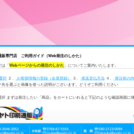
通販専門店 ご利用ガイド（Web発注のしかた）
では「
Webページからの発注のしかた
」についてご案内いたします。
選択
２、
お客様情報の登録（会員登録）
３、
発送支払方法
４、
発注前の内
ク先を選ぶと画像を使った説明がございます。どうぞご利用ください
選択 まずは発注したい「商品」をカートにいれると下記のような確認画面に