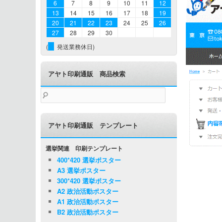
6
7
8
9
10
11
12
13
14
15
16
17
18
19
20
21
22
23
24
25
26
27
28
29
30
(
発送業務休日)
アヤト印刷通販 商品検索
検
索:
アヤト印刷通販 テンプレート
選挙関連 印刷テンプレート
400*420 選挙ポスター
A3 選挙ポスター
300*420 選挙ポスター
A2 政治活動ポスター
A1 政治活動ポスター
B2 政治活動ポスター