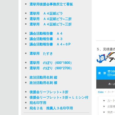
選挙用後援会事務所立て看板
選挙用 Ａ４証紙ビラ
選挙用 Ａ４証紙ビラ×二折
選挙用 Ａ４証紙ビラ×三折
議会活動報告書 Ａ４
議会活動報告書 Ａ３
議会活動報告書 Ａ４×６P
５、見積書
選挙用 たすき
選挙用 のぼり（600*1800）
選挙用 のぼり（900*2700）
政治活動用名刺 縦
政治活動用名刺 横
後援会リーフレット×３折
後援会リーフレット×３折＋Ｌミシン付
宛名印字用
宛名２名 推薦人３名印字用