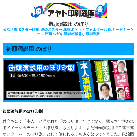
togg
navi
街頭演説用 のぼり
政治活動ポスター印刷.選挙ポスター印刷.ポケットフォルダー印刷.カードキーケ
ース.圧着ハガキ印刷が得意な印刷通販
街頭演説用 のぼり
街頭演説用のぼり印刷
辻立ちにて「本人」と描かれた「のぼり旗」だけでなく、駅立ちで使われ
るイメージカラーの「のぼり旗」もあります。また街頭演説用で二連三連
ポスターを「のぼり旗」として使われる方も多くなってきました。政治団