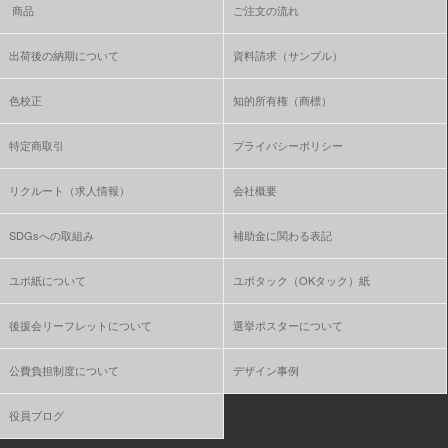
商品
ご注文の流れ
出荷後の納期について
資料請求（サンプル）
色校正
知的所有権（商標）
特定商取引
プライバシーポリシー
リクルート（求人情報）
会社概要
SDGsへの取組み
補助金に関わる表記
ユポ紙について
ユポタック（OKタック）紙
後援会リーフレットについて
選挙ポスターについて
公費負担制度について
デザイン事例
役員ブログ