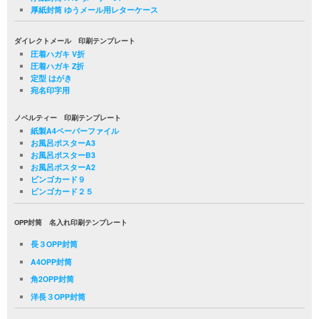
厚紙封筒 ゆうメール用レターケース
ダイレクトメール 印刷テンプレート
圧着ハガキ V折
圧着ハガキ Z折
定型 はがき
宛名印字用
ノベルティー 印刷テンプレート
紙製A4ペーパーファイル
お風呂ポスターA3
お風呂ポスターB3
お風呂ポスターA2
ビンゴカード９
ビンゴカード２５
OPP封筒 名入れ印刷テンプレート
長３OPP封筒
A4OPP封筒
角2OPP封筒
洋長３OPP封筒