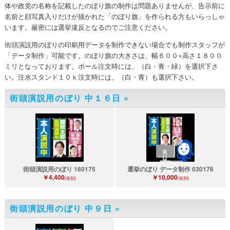
体や政党の名称を記載したのぼり旗の制作は問題ありませんが、告示前に
名前と顔写真入りだけが描かれた「のぼり旗」を作られる方もいらっしゃ
います。厳密には選挙違反となるのでご注意ください。
街頭演説用のぼりの印刷用データを制作できない場合でも制作スタッフが
「データ制作」可能です。のぼり旗の大きさは、幅６００×高さ１８００
ミリとなっております。ポール注文時には、（白・青・緑）を選択下さ
い。注水スタンド１０ｋ注文時には、（白・青）も選択下さい。
街頭演説用のぼり 中１６日
»
街頭演説用のぼり 160175
選挙のぼり データ制作 030176
￥4,400
￥10,000
(税別)
(税別)
街頭演説用のぼり 中９日
»