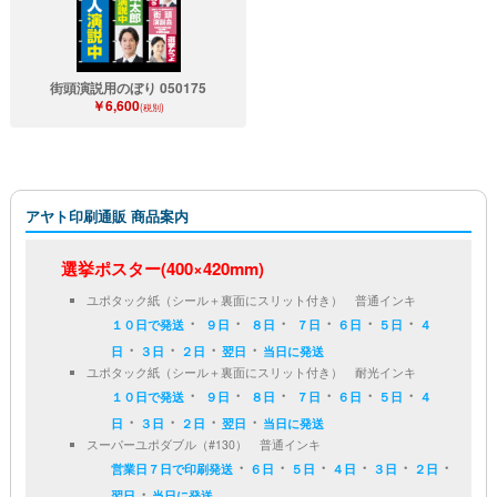
街頭演説用のぼり 050175
￥6,600
(税別)
アヤト印刷通販 商品案内
選挙ポスター(400×420mm)
ユポタック紙（シール＋裏面にスリット付き） 普通インキ
・
・
・
・
・
・
１０日で発送
９日
８日
７日
６日
５日
４
・
・
・
・
日
３日
２日
翌日
当日に発送
ユポタック紙（シール＋裏面にスリット付き） 耐光インキ
・
・
・
・
・
・
１０日で発送
９日
８日
７日
６日
５日
４
・
・
・
・
日
３日
２日
翌日
当日に発送
スーパーユポダブル（#130） 普通インキ
・
・
・
・
・
・
営業日７日で印刷発送
６日
５日
４日
３日
２日
・
翌日
当日に発送