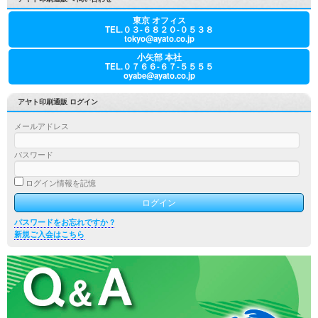
東京 オフィス
TEL.０３-６８２０-０５３８
tokyo@ayato.co.jp
小矢部 本社
TEL.０７６６-６７-５５５５
oyabe@ayato.co.jp
アヤト印刷通販 ログイン
メールアドレス
パスワード
ログイン情報を記憶
パスワードをお忘れですか ?
新規ご入会はこちら