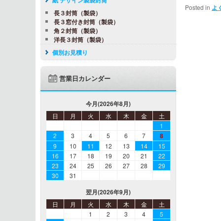
Posted in
よ
長３封筒（製袋）
長３窓付き封筒（製袋）
角２封筒（製袋）
洋長３封筒（製袋）
個別お見積り
営業日カレンダー
今月(2026年8月)
日
月
火
水
木
金
土
1
2
3
4
5
6
7
8
9
10
11
12
13
14
15
16
17
18
19
20
21
22
23
24
25
26
27
28
29
30
31
翌月(2026年9月)
日
月
火
水
木
金
土
1
2
3
4
5