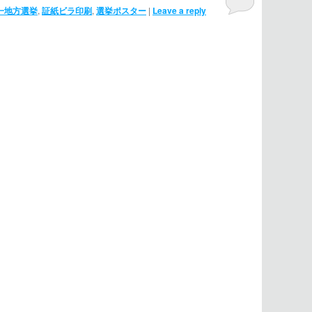
一地方選挙
,
証紙ビラ印刷
,
選挙ポスター
|
Leave a reply