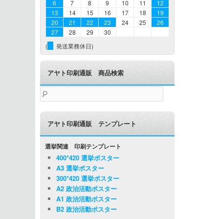
6
7
8
9
10
11
12
13
14
15
16
17
18
19
20
21
22
23
24
25
26
27
28
29
30
(
発送業務休日)
アヤト印刷通販 商品検索
検
索:
アヤト印刷通販 テンプレート
選挙関連 印刷テンプレート
400*420 選挙ポスター
A3 選挙ポスター
300*420 選挙ポスター
A2 政治活動ポスター
A1 政治活動ポスター
B2 政治活動ポスター