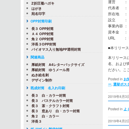
運営 ： 
Z折圧着ハガキ
代表者 ：
はがき
宛名印字
所在地 ： 〒
設立 ： 1
OPP封筒印刷
事業内容 
長３ OPP封筒
資本金 ： 1
Ａ４ OPP封筒
URL ： http
角２ OPP封筒
洋長３OPP封筒
■本リリー
バイオマス入り無地PP透明封筒
関連商品
本リリース
名、および
厚紙封筒 A4レターパックサイズ
ださい。​
厚紙封筒 ゆうメール用
ぬき絵名刺
Posted in
お
デザイン制作
ー
,
選挙ポス
既成封筒 名入れ印刷
長３ 白・カラー封筒
2019年4月3
長３ パステルカラー封筒
長３ 茶・クラフト封筒
Posted in
よ
長３ 窓あり 白・カラー封筒
角２ 白・カラー
2019年4月2
洋長３
紙 デザイン製袋封筒