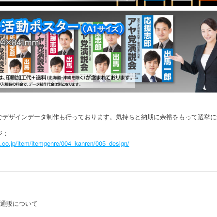
でデザインデータ制作も行っております。気持ちと納期に余裕をもって選挙に
ジ：
o.co.jp/item/itemgenre/004_kanren/005_design/
刷通販について