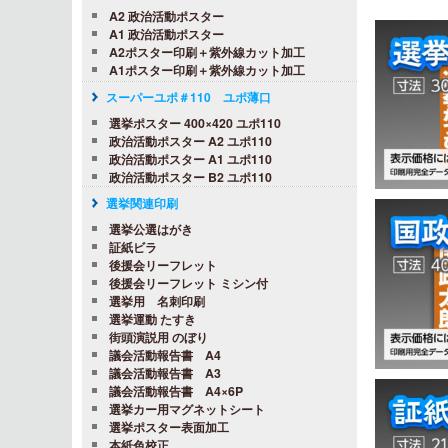
A2 政治活動ポスター
A1 政治活動ポスター
A2ポスター印刷＋紫外線カット加工
A1ポスター印刷＋紫外線カット加工
スーパーユポ＃110 ユポ薄口
選挙ポスター 400×420 ユポ110
政治活動ポスター A2 ユポ110
政治活動ポスター A1 ユポ110
政治活動ポスター B2 ユポ110
選挙関連印刷
選挙公選はがき
証紙ビラ
後援会リーフレット
後援会リーフレット ミシン付
選挙用 名刺印刷
選挙運動 たすき
街頭演説用 のぼり
議会活動報告書 A4
議会活動報告書 A3
議会活動報告書 A4×6P
選挙カー用マグネットシート
選挙ポスター表面加工
本紙色校正