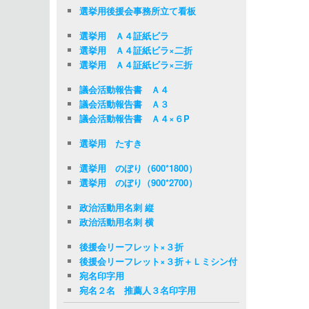
選挙用後援会事務所立て看板
選挙用 Ａ４証紙ビラ
選挙用 Ａ４証紙ビラ×二折
選挙用 Ａ４証紙ビラ×三折
議会活動報告書 Ａ４
議会活動報告書 Ａ３
議会活動報告書 Ａ４×６P
選挙用 たすき
選挙用 のぼり（600*1800）
選挙用 のぼり（900*2700）
政治活動用名刺 縦
政治活動用名刺 横
後援会リーフレット×３折
後援会リーフレット×３折＋Ｌミシン付
宛名印字用
宛名２名 推薦人３名印字用