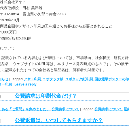
株式会社アヤト
 代表取締役 田村 美津雄
932-0814 富山県小矢部市赤倉220-3
978年10月
： 商品企画やデザイン印刷加工を通じてお客様から必要とされること
,000万円
s://ayato.co.jp/
スについて
に記載されている内容お​​よび情報については、​​市場動向、社会状況、経営
商品名、ウェブサイトのURL等は、​本リリース発表時点のものです。その後
​ここに記載されたすべての会社名と製品名は、所有者の財産です。
知らせ
|
Tagged
アヤト印刷
,
ユポタック紙
,
ユポタック紙印刷
,
国政選挙ポスターの印
ター印刷
|
Leave a reply
公費請求は印刷代金だけ？
日
くある「ご質問」を集めました。
,
公費請求について
|
Tagged
公費請求について
,
証
公費返還は、いつしてもらえますか？
日