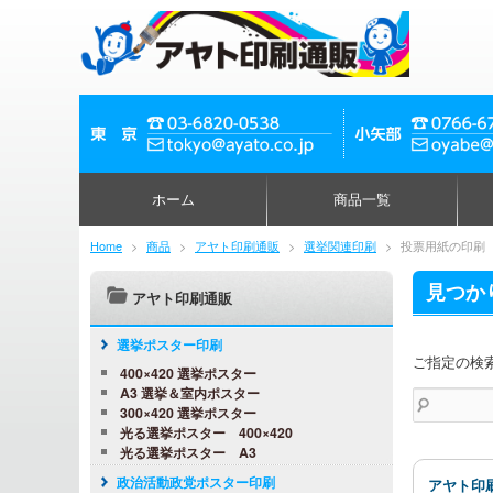
ホーム
商品一覧
Home
>
商品
>
アヤト印刷通販
>
選挙関連印刷
>
投票用紙の印刷
見つか
アヤト印刷通販
選挙ポスター印刷
ご指定の検
400×420 選挙ポスター
A3 選挙＆室内ポスター
検
300×420 選挙ポスター
索:
光る選挙ポスター 400×420
光る選挙ポスター A3
政治活動政党ポスター印刷
アヤト印