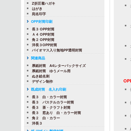
Z折圧着ハガキ
はがき
宛名印字
OPP封筒印刷
長３ OPP封筒
Ａ４ OPP封筒
角２ OPP封筒
洋長３OPP封筒
バイオマス入り無地PP透明封筒
関連商品
厚紙封筒 A4レターパックサイズ
厚紙封筒 ゆうメール用
ぬき絵名刺
O
デザイン制作
既成封筒 名入れ印刷
長３ 白・カラー封筒
長３ パステルカラー封筒
長３ 茶・クラフト封筒
長３ 窓あり 白・カラー封筒
角２ 白・カラー
洋長３
紙 デザイン製袋封筒