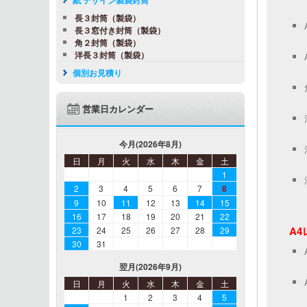
長３封筒（製袋）
長３窓付き封筒（製袋）
角２封筒（製袋）
洋長３封筒（製袋）
個別お見積り
営業日カレンダー
今月(2026年8月)
日
月
火
水
木
金
土
1
2
3
4
5
6
7
8
9
10
11
12
13
14
15
16
17
18
19
20
21
22
A
23
24
25
26
27
28
29
30
31
翌月(2026年9月)
日
月
火
水
木
金
土
1
2
3
4
5