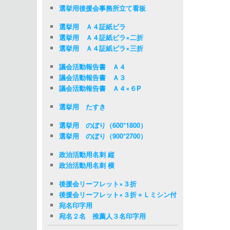
選挙用後援会事務所立て看板
選挙用 Ａ４証紙ビラ
選挙用 Ａ４証紙ビラ×二折
選挙用 Ａ４証紙ビラ×三折
議会活動報告書 Ａ４
議会活動報告書 Ａ３
議会活動報告書 Ａ４×６P
選挙用 たすき
選挙用 のぼり（600*1800）
選挙用 のぼり（900*2700）
政治活動用名刺 縦
政治活動用名刺 横
後援会リーフレット×３折
後援会リーフレット×３折＋Ｌミシン付
宛名印字用
宛名２名 推薦人３名印字用