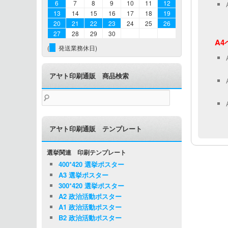
6
7
8
9
10
11
12
13
14
15
16
17
18
19
20
21
22
23
24
25
26
27
28
29
30
A
(
発送業務休日)
アヤト印刷通販 商品検索
検
索:
アヤト印刷通販 テンプレート
選挙関連 印刷テンプレート
400*420 選挙ポスター
A3 選挙ポスター
300*420 選挙ポスター
A2 政治活動ポスター
A1 政治活動ポスター
B2 政治活動ポスター