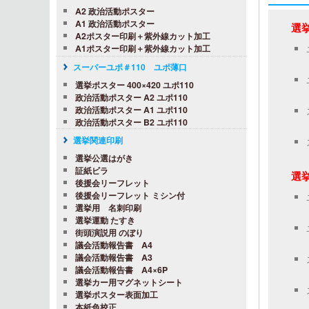
A2 政治活動ポスター
A1 政治活動ポスター
選挙
A2ポスター印刷＋紫外線カット加工
A1ポスター印刷＋紫外線カット加工
スーパーユポ＃110 ユポ薄口
選挙ポスター 400×420 ユポ110
政治活動ポスター A2 ユポ110
政治活動ポスター A1 ユポ110
政治活動ポスター B2 ユポ110
選挙関連印刷
選挙公選はがき
証紙ビラ
選挙
後援会リーフレット
後援会リーフレット ミシン付
選挙用 名刺印刷
選挙運動 たすき
街頭演説用 のぼり
議会活動報告書 A4
議会活動報告書 A3
議会活動報告書 A4×6P
選挙カー用マグネットシート
選挙ポスター表面加工
本紙色校正