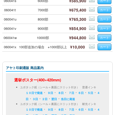
¥585,900
060041s
6000部
¥675,400
060041t
7000部
¥765,300
060041u
8000部
¥854,900
060041v
9000部
¥944,800
060041w
10000部
¥10,000
060041x
100部追加の場合 ※1000部以上
アヤト印刷通販 商品案内
選挙ポスター(400×420mm)
ユポタック紙（シール＋裏面にスリット付き） 普通インキ
・
・
・
・
・
・
１０日で発送
９日
８日
７日
６日
５日
４
・
・
・
・
日
３日
２日
翌日
当日に発送
ユポタック紙（シール＋裏面にスリット付き） 耐光インキ
・
・
・
・
・
・
１０日で発送
９日
８日
７日
６日
５日
４