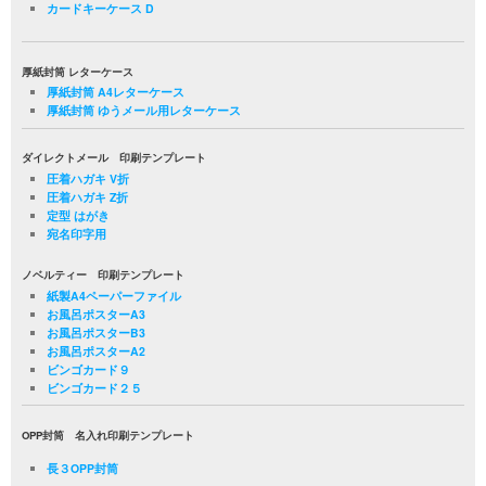
カードキーケース D
厚紙封筒 レターケース
厚紙封筒 A4レターケース
厚紙封筒 ゆうメール用レターケース
ダイレクトメール 印刷テンプレート
圧着ハガキ V折
圧着ハガキ Z折
定型 はがき
宛名印字用
ノベルティー 印刷テンプレート
紙製A4ペーパーファイル
お風呂ポスターA3
お風呂ポスターB3
お風呂ポスターA2
ビンゴカード９
ビンゴカード２５
OPP封筒 名入れ印刷テンプレート
長３OPP封筒