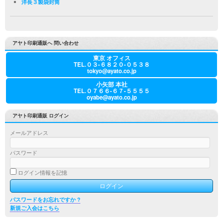
洋長３製袋封筒
アヤト印刷通販へ 問い合わせ
東京 オフィス
TEL.０３-６８２０-０５３８
tokyo@ayato.co.jp
小矢部 本社
TEL.０７６６-６７-５５５５
oyabe@ayato.co.jp
アヤト印刷通販 ログイン
メールアドレス
パスワード
ログイン情報を記憶
パスワードをお忘れですか ?
新規ご入会はこちら