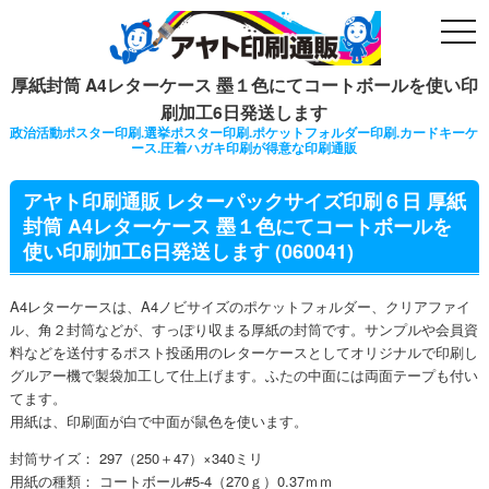
togg
navi
厚紙封筒 A4レターケース 墨１色にてコートボールを使い印
刷加工6日発送します
政治活動ポスター印刷.選挙ポスター印刷.ポケットフォルダー印刷.カードキーケ
ース.圧着ハガキ印刷が得意な印刷通販
アヤト印刷通販 レターパックサイズ印刷６日 厚紙
封筒 A4レターケース 墨１色にてコートボールを
使い印刷加工6日発送します (060041)
A4レターケースは、A4ノビサイズのポケットフォルダー、クリアファイ
ル、角２封筒などが、すっぽり収まる厚紙の封筒です。サンプルや会員資
料などを送付するポスト投函用のレターケースとしてオリジナルで印刷し
グルアー機で製袋加工して仕上げます。ふたの中面には両面テープも付い
てます。
用紙は、印刷面が白で中面が鼠色を使います。
封筒サイズ： 297（250＋47）×340ミリ
用紙の種類： コートボール#5-4（270ｇ）0.37ｍｍ