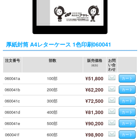
厚紙封筒 A4レターケース 1色印刷060041
注文番号
部数
販売価格
お問
い合
(税別)
わせ
¥51,800
060041a
100部
¥62,200
060041b
200部
¥72,500
060041c
300部
¥81,300
060041d
400部
¥90,200
060041e
500部
¥98,900
060041f
600部