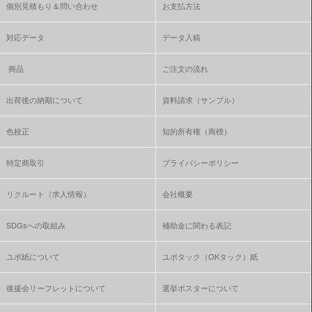
個別見積もり＆問い合わせ
お支払方法
対応データ
データ入稿
商品
ご注文の流れ
出荷後の納期について
資料請求（サンプル）
色校正
知的所有権（商標）
特定商取引
プライバシーポリシー
リクルート（求人情報）
会社概要
SDGsへの取組み
補助金に関わる表記
ユポ紙について
ユポタック（OKタック）紙
後援会リーフレットについて
選挙ポスターについて