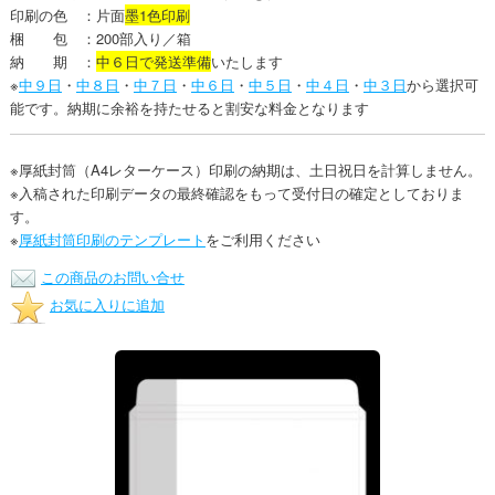
印刷の色 ：片面
墨1色印刷
梱 包 ：200部入り／箱
納 期 ：
中６日で発送準備
いたします
※
中９日
・
中８日
・
中７日
・
中６日
・
中５日
・
中４日
・
中３日
から選択可
能です。納期に余裕を持たせると割安な料金となります
※厚紙封筒（A4レターケース）印刷の納期は、土日祝日を計算しません。
※入稿された印刷データの最終確認をもって受付日の確定としておりま
す。
※
厚紙封筒印刷のテンプレート
をご利用ください
この商品のお問い合せ
お気に入りに追加