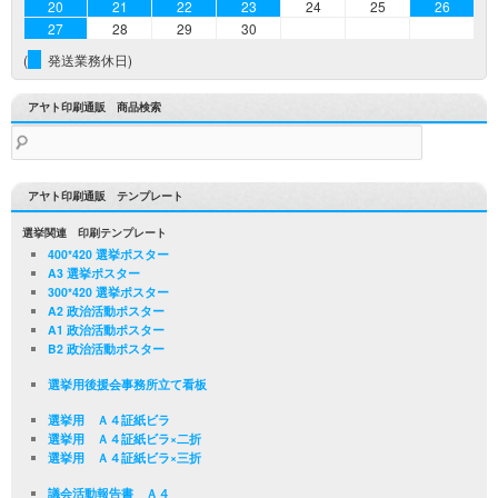
20
21
22
23
24
25
26
27
28
29
30
(
発送業務休日)
アヤト印刷通販 商品検索
検
索:
アヤト印刷通販 テンプレート
選挙関連 印刷テンプレート
400*420 選挙ポスター
A3 選挙ポスター
300*420 選挙ポスター
A2 政治活動ポスター
A1 政治活動ポスター
B2 政治活動ポスター
選挙用後援会事務所立て看板
選挙用 Ａ４証紙ビラ
選挙用 Ａ４証紙ビラ×二折
選挙用 Ａ４証紙ビラ×三折
議会活動報告書 Ａ４