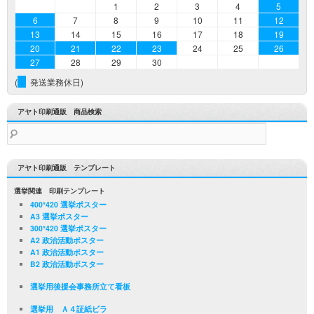
1
2
3
4
5
6
7
8
9
10
11
12
13
14
15
16
17
18
19
20
21
22
23
24
25
26
27
28
29
30
(
発送業務休日)
アヤト印刷通販 商品検索
検
索:
アヤト印刷通販 テンプレート
選挙関連 印刷テンプレート
400*420 選挙ポスター
A3 選挙ポスター
300*420 選挙ポスター
A2 政治活動ポスター
A1 政治活動ポスター
B2 政治活動ポスター
選挙用後援会事務所立て看板
選挙用 Ａ４証紙ビラ