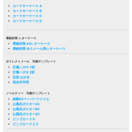
カードキーケース A
カードキーケース B
カードキーケース C
カードキーケース D
厚紙封筒 レターケース
厚紙封筒 A4レターケース
厚紙封筒 ゆうメール用レターケース
ダイレクトメール 印刷テンプレート
圧着ハガキ V折
圧着ハガキ Z折
定型 はがき
宛名印字用
ノベルティー 印刷テンプレート
紙製A4ペーパーファイル
お風呂ポスターA3
お風呂ポスターB3
お風呂ポスターA2
ビンゴカード９
ビンゴカード２５