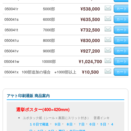
¥538,000
050041r
5000部
¥635,500
050041s
6000部
¥732,500
050041t
7000部
¥830,000
050041u
8000部
¥927,200
050041v
9000部
¥1,024,700
050041w
10000部
¥10,500
050041x
100部追加の場合 ※1000部以上
アヤト印刷通販 商品案内
選挙ポスター(400×420mm)
ユポタック紙（シール＋裏面にスリット付き） 普通インキ
・
・
・
・
・
・
１０日で発送
９日
８日
７日
６日
５日
４
・
・
・
・