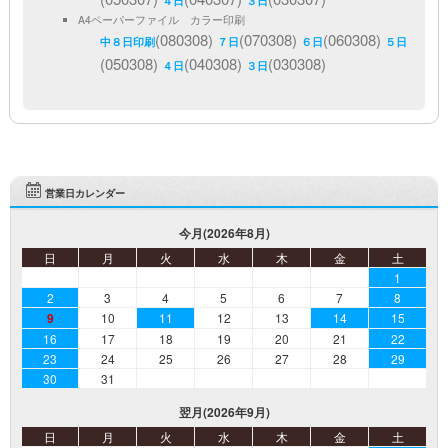
４日
３日
A4ペーパーファイル カラー印刷
(080308)
(070308)
(060308)
中８日印刷
７日
６日
５日
(050308)
(040308)
(030308)
４日
３日
営業日カレンダー
今月(2026年8月)
日
月
火
水
木
金
土
1
2
3
4
5
6
7
8
9
10
11
12
13
14
15
16
17
18
19
20
21
22
23
24
25
26
27
28
29
30
31
翌月(2026年9月)
日
月
火
水
木
金
土