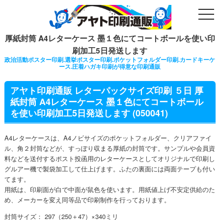
togg
navi
厚紙封筒 A4レターケース 墨１色にてコートボールを使い印
刷加工5日発送します
政治活動ポスター印刷.選挙ポスター印刷.ポケットフォルダー印刷.カードキーケ
ース.圧着ハガキ印刷が得意な印刷通販
アヤト印刷通販 レターパックサイズ印刷 ５日 厚
紙封筒 A4レターケース 墨１色にてコートボール
を使い印刷加工5日発送します (050041)
A4レターケースは、A4ノビサイズのポケットフォルダー、クリアファイ
ル、角２封筒などが、すっぽり収まる厚紙の封筒です。サンプルや会員資
料などを送付するポスト投函用のレターケースとしてオリジナルで印刷し
グルアー機で製袋加工して仕上げます。ふたの裏面には両面テープも付い
てます。
用紙は、印刷面が白で中面が鼠色を使います。用紙値上げ不安定供給のた
め、メーカーを変え同等品で印刷制作を行っております。
封筒サイズ： 297（250＋47）×340ミリ