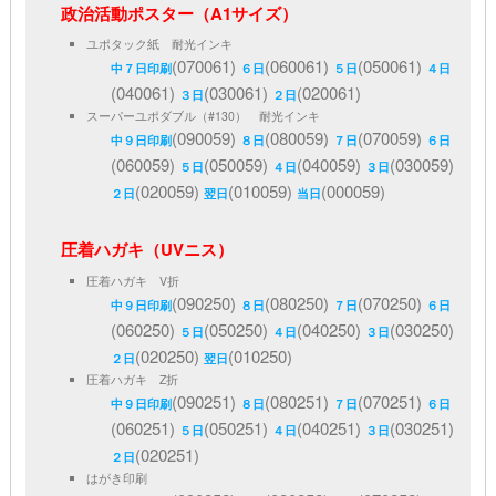
政治活動ポスター（A1サイズ）
ユポタック紙 耐光インキ
(070061)
(060061)
(050061)
中７日印刷
６日
５日
４日
(040061)
(030061)
(020061)
３日
２日
スーパーユポダブル（#130） 耐光インキ
(090059)
(080059)
(070059)
中９日印刷
８日
７日
６日
(060059)
(050059)
(040059)
(030059)
５日
４日
３日
(020059)
(010059)
(000059)
２日
翌日
当日
圧着ハガキ（UVニス）
圧着ハガキ V折
(090250)
(080250)
(070250)
中９日印刷
８日
７日
６日
(060250)
(050250)
(040250)
(030250)
５日
４日
３日
(020250)
(010250)
２日
翌日
圧着ハガキ Z折
(090251)
(080251)
(070251)
中９日印刷
８日
７日
６日
(060251)
(050251)
(040251)
(030251)
５日
４日
３日
(020251)
２日
はがき印刷