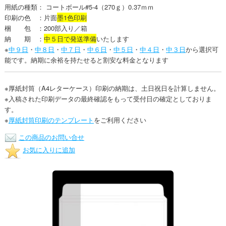
用紙の種類： コートボール#5-4（270ｇ）0.37ｍｍ
印刷の色 ：片面
墨1色印刷
梱 包 ：200部入り／箱
納 期 ：
中５日で発送準備
いたします
※
中９日
・
中８日
・
中７日
・
中６日
・
中５日
・
中４日
・
中３日
から選択可
能です。納期に余裕を持たせると割安な料金となります
※厚紙封筒（A4レターケース）印刷の納期は、土日祝日を計算しません。
※入稿された印刷データの最終確認をもって受付日の確定としておりま
す。
※
厚紙封筒印刷のテンプレート
をご利用ください
この商品のお問い合せ
お気に入りに追加