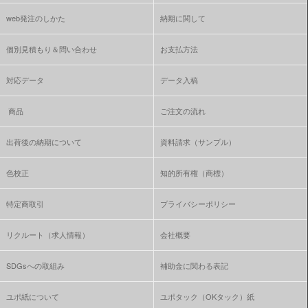
web発注のしかた
納期に関して
個別見積もり＆問い合わせ
お支払方法
対応データ
データ入稿
商品
ご注文の流れ
出荷後の納期について
資料請求（サンプル）
色校正
知的所有権（商標）
特定商取引
プライバシーポリシー
リクルート（求人情報）
会社概要
SDGsへの取組み
補助金に関わる表記
ユポ紙について
ユポタック（OKタック）紙