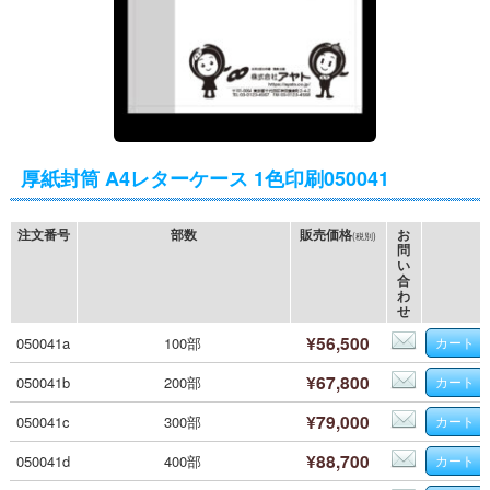
厚紙封筒 A4レターケース 1色印刷050041
注文番号
部数
販売価格
お
(税別)
問
い
合
わ
せ
¥56,500
050041a
100部
¥67,800
050041b
200部
¥79,000
050041c
300部
¥88,700
050041d
400部