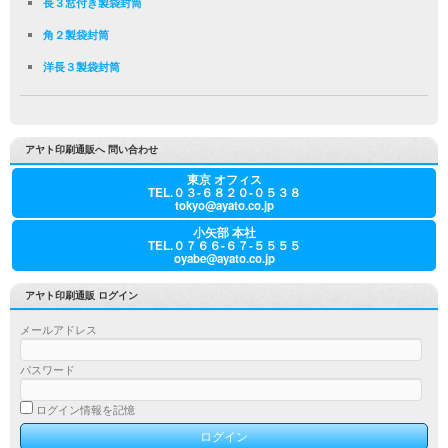
長３窓付き製袋封筒
角２製袋封筒
洋長３製袋封筒
アヤト印刷通販へ 問い合わせ
東京 オフィス
TEL.０３-６８２０-０５３８
tokyo@ayato.co.jp
小矢部 本社
TEL.０７６６-６７-５５５５
oyabe@ayato.co.jp
アヤト印刷通販 ログイン
メールアドレス
パスワード
ログイン情報を記憶