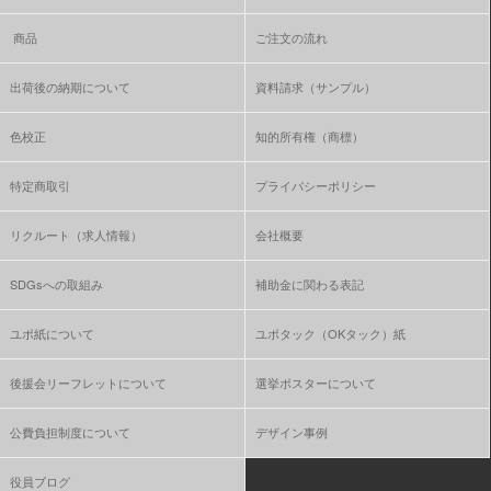
商品
ご注文の流れ
出荷後の納期について
資料請求（サンプル）
色校正
知的所有権（商標）
特定商取引
プライバシーポリシー
リクルート（求人情報）
会社概要
SDGsへの取組み
補助金に関わる表記
ユポ紙について
ユポタック（OKタック）紙
後援会リーフレットについて
選挙ポスターについて
公費負担制度について
デザイン事例
役員ブログ