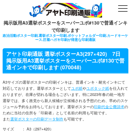
togg
navi
掲示版用A3選挙ポスターをスーパーユポ#130で普通インキ
で印刷します
政治活動ポスター印刷.選挙ポスター印刷.ポケットフォルダー印刷.カードキーケ
ース.圧着ハガキ印刷が得意な印刷通販
アヤト印刷通販 選挙ポスターA3(297×420) 7日
掲示版用A3選挙ポスターをスーパーユポ#130で普
通インキで印刷します (070048)
A3サイズの選挙ポスターの印刷インキは、普通インキ・耐光インキにて
対応しております。選挙ポスターとして
ユポ紙
や
ユポタック紙
を仕入れて
おりますが、在庫が切れる場合もございます。特に2023年春の統一地方
選挙では、多く政党から新人候補が立候補される予想のため、早めのスケ
ジュール予約をお待ちしております。選挙ポスターの
印刷代金公費請求
の
ために当社の住所を「印刷者」として名前の利用も可能です。
また
選挙ポスターの印刷データ制作
も可能です。
サイズ ： A3（297×420）