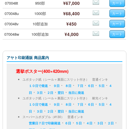
¥67,000
070048t
950部
¥68,400
070048u
1000部
¥450
070048v
10部追加
¥4,000
070048w
100部追加
アヤト印刷通販 商品案内
選挙ポスター(400×420mm)
ユポタック紙（シール＋裏面にスリット付き） 普通インキ
・
・
・
・
・
・
１０日で発送
９日
８日
７日
６日
５日
４
・
・
・
・
日
３日
２日
翌日
当日に発送
ユポタック紙（シール＋裏面にスリット付き） 耐光インキ
・
・
・
・
・
・
１０日で発送
９日
８日
７日
６日
５日
４
・
・
・
・
日
３日
２日
翌日
当日に発送
スーパーユポダブル（#130） 普通インキ
・
・
・
・
・
・
営業日７日で印刷発送
６日
５日
４日
３日
２日