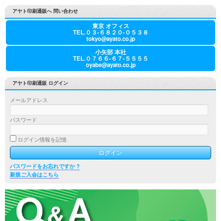
アヤト印刷通販へ 問い合わせ
東京 オフィス
TEL.０３-６８２０-０５３８
tokyo@ayato.co.jp
小矢部 本社
TEL.０７６６-６７-５５５５
oyabe@ayato.co.jp
アヤト印刷通販 ログイン
メールアドレス
パスワード
ログイン情報を記憶
パスワードをお忘れですか ?
新規ご入会はこちら