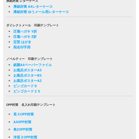
厚紙封筒 レターケース
厚紙封筒 A4レターケース
厚紙封筒 ゆうメール用レターケース
ダイレクトメール 印刷テンプレート
圧着ハガキ V折
圧着ハガキ Z折
定型 はがき
宛名印字用
ノベルティー 印刷テンプレート
紙製A4ペーパーファイル
お風呂ポスターA3
お風呂ポスターB3
お風呂ポスターA2
ビンゴカード９
ビンゴカード２５
OPP封筒 名入れ印刷テンプレート
長３OPP封筒
A4OPP封筒
角2OPP封筒
洋長３OPP封筒