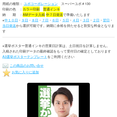
用紙の種類：
ユポコーポレーション
スーパーユポ＃130
印刷の色 ：
カラー印刷
普通インキ
納 期 ：
AMデータ入稿
中７日発送
で準備いたします
※
中１０日
・
９日
・
８日
・
７日
・
６日
・
５日
・
４日
・
３日
・
２日
・
翌日
・
当日発送
から選択可能です。納期に余裕を持たせると割安な料金となりま
す
※選挙ポスター普通インキの営業日計算は、土日祝日を計算しません。
入稿された印刷データの最終確認をもって受付日の確定としております
A3選挙ポスターテンプレート
をご利用ください
この商品のお問い合せ
お気に入りに追加