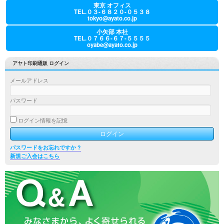
東京 オフィス
TEL.０３-６８２０-０５３８
tokyo@ayato.co.jp
小矢部 本社
TEL.０７６６-６７-５５５５
oyabe@ayato.co.jp
アヤト印刷通販 ログイン
メールアドレス
パスワード
ログイン情報を記憶
パスワードをお忘れですか ?
新規ご入会はこちら