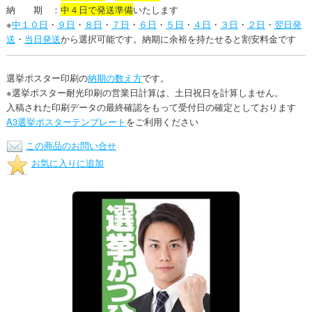
納 期 ：
中４日で発送準備
いたします
※
中１０日
・
９日
・
８日
・
７日
・
６日
・
５日
・
４日
・
３日
・
２日
・
翌日発
送
・
当日発送
から選択可能です。納期に余裕を持たせると割安料金です
選挙ポスター印刷の
納期の数え方
です。
※選挙ポスター耐光印刷の営業日計算は、土日祝日を計算しません。
入稿された印刷データの最終確認をもって受付日の確定としております
A3選挙ポスターテンプレート
をご利用ください
この商品のお問い合せ
お気に入りに追加