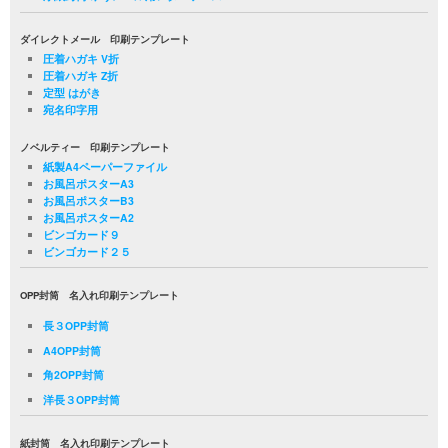
ダイレクトメール 印刷テンプレート
圧着ハガキ V折
圧着ハガキ Z折
定型 はがき
宛名印字用
ノベルティー 印刷テンプレート
紙製A4ペーパーファイル
お風呂ポスターA3
お風呂ポスターB3
お風呂ポスターA2
ビンゴカード９
ビンゴカード２５
OPP封筒 名入れ印刷テンプレート
長３OPP封筒
A4OPP封筒
角2OPP封筒
洋長３OPP封筒
紙封筒 名入れ印刷テンプレート