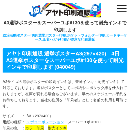
togg
navi
A3選挙ポスターをスーパーユポ#130を使って耐光インキで
印刷します
政治活動ポスター印刷.選挙ポスター印刷.ポケットフォルダー印刷.カードキーケ
ース.圧着ハガキ印刷が得意な印刷通販
アヤト印刷通販 選挙ポスターA3(297×420) 4日
A3選挙ポスターをスーパーユポ#130を使って耐光
インキで印刷します (040049)
A3サイズの選挙ポスターの印刷インキは、普通インキ・耐光インキにて
対応しております。選挙ポスターとしてユポ紙やユポタック紙を仕入れて
おりますが、在庫が切れる場合もございます。早めのスケジュール予約を
お待ちしております。当社の住所を「印刷者」として名前の利用も可能で
す。
サイズ ： A3（297×420）
用紙の種類：
ユポコーポレーション
スーパーユポ＃130
印刷の色 ：
カラー印刷
耐光インキ