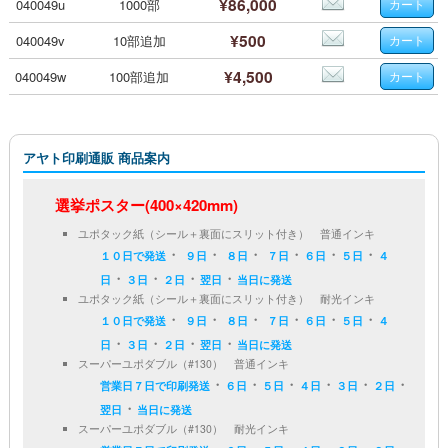
¥86,000
040049u
1000部
¥500
040049v
10部追加
¥4,500
040049w
100部追加
アヤト印刷通販 商品案内
選挙ポスター(400×420mm)
ユポタック紙（シール＋裏面にスリット付き） 普通インキ
・
・
・
・
・
・
１０日で発送
９日
８日
７日
６日
５日
４
・
・
・
・
日
３日
２日
翌日
当日に発送
ユポタック紙（シール＋裏面にスリット付き） 耐光インキ
・
・
・
・
・
・
１０日で発送
９日
８日
７日
６日
５日
４
・
・
・
・
日
３日
２日
翌日
当日に発送
スーパーユポダブル（#130） 普通インキ
・
・
・
・
・
・
営業日７日で印刷発送
６日
５日
４日
３日
２日
・
翌日
当日に発送
スーパーユポダブル（#130） 耐光インキ