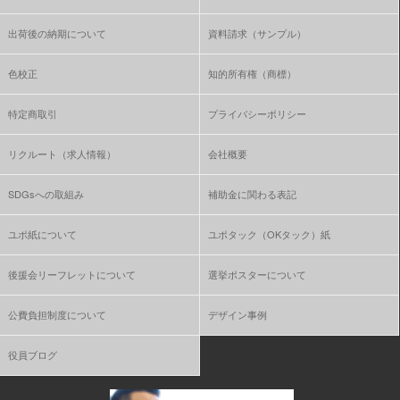
出荷後の納期について
資料請求（サンプル）
色校正
知的所有権（商標）
特定商取引
プライバシーポリシー
リクルート（求人情報）
会社概要
SDGsへの取組み
補助金に関わる表記
ユポ紙について
ユポタック（OKタック）紙
後援会リーフレットについて
選挙ポスターについて
公費負担制度について
デザイン事例
役員ブログ