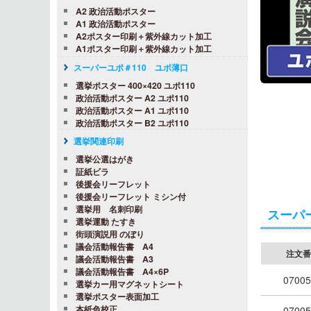
A2 政治活動ポスター
A1 政治活動ポスター
A2ポスター印刷＋紫外線カット加工
A1ポスター印刷＋紫外線カット加工
スーパーユポ＃110 ユポ薄口
選挙ポスター 400×420 ユポ110
政治活動ポスター A2 ユポ110
政治活動ポスター A1 ユポ110
政治活動ポスター B2 ユポ110
選挙関連印刷
選挙公選はがき
証紙ビラ
後援会リーフレット
後援会リーフレット ミシン付
選挙用 名刺印刷
スーパー
選挙運動 たすき
街頭演説用 のぼり
議会活動報告書 A4
注文番
議会活動報告書 A3
議会活動報告書 A4×6P
07005
選挙カー用マグネットシート
選挙ポスター表面加工
本紙色校正
07005