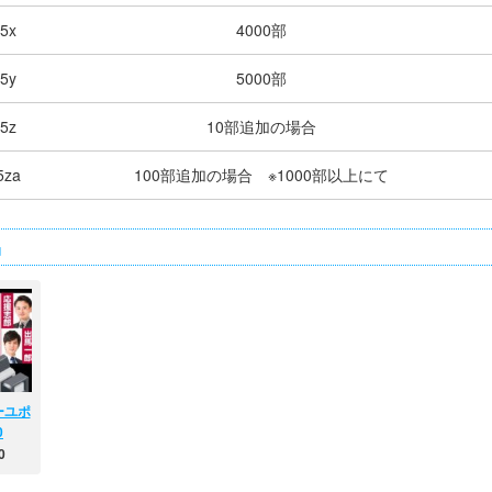
5x
4000部
5y
5000部
5z
10部追加の場合
5za
100部追加の場合 ※1000部以上にて
品
ーユポ
0
の政治
0
20 )
ポスタ