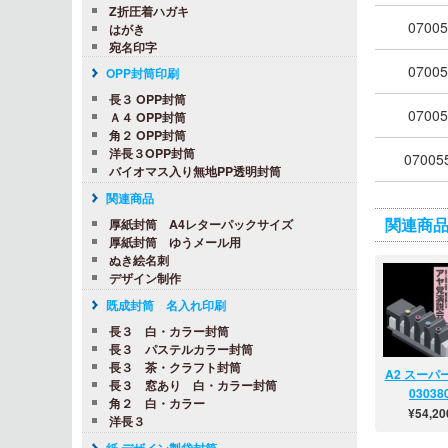
Z折圧着ハガキ
07005
はがき
宛名印字
07005
OPP封筒印刷
長３ OPP封筒
07005
Ａ４ OPP封筒
角２ OPP封筒
洋長３OPP封筒
07005
バイオマス入り無地PP透明封筒
関連商品
関連商
厚紙封筒 A4レターパックサイズ
厚紙封筒 ゆうメール用
ぬき絵名刺
デザイン制作
既成封筒 名入れ印刷
長３ 白・カラー封筒
長３ パステルカラー封筒
長３ 茶・クラフト封筒
A2 スーパ
長３ 窓あり 白・カラー封筒
03038
角２ 白・カラー
A2サイズ
¥54,20
洋長３
(
¥59,6
活動向け
税込
紙 デザイン製袋封筒