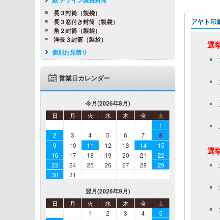
ーの本機
長３封筒（製袋）
使われる
アヤト印
長３窓付き封筒（製袋）
ンキは、
角２封筒（製袋）
ンキ・耐…
洋長３封筒（製袋）
選挙
きを読
個別お見積り
営業日カレンダー
今月(2026年8月)
日
月
火
水
木
金
土
1
2
3
4
5
6
7
8
9
10
11
12
13
14
15
選挙
16
17
18
19
20
21
22
23
24
25
26
27
28
29
30
31
翌月(2026年9月)
日
月
火
水
木
金
土
1
2
3
4
5