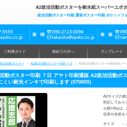
A2政治活動ポスターを耐水紙スーパーユポダ
政治活動ポスター印刷.選挙ポスター印刷.ポケットフ
ご利用ガイド
初めての方へ
テンプレート
2 政治活動ポスター
>
A2政治活動ポスター印刷 ７日
>
A2政治活動ポスターを耐水紙スー
治活動ポスター印刷 ７日 アヤト印刷通販 A2政治活動ポ
くい耐光インキで印刷します (070055)
A2サイズの
対応しており
ル紙130μ
住所や名前を
サイズ ： A