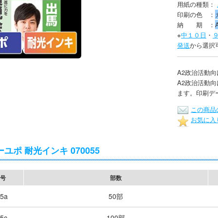
用紙の種類：
印刷の色 ：
納 期 ：
※
中１０日
・
発送
から選択
A2政治活動
A2政治活動
ます。印刷デ
この商品
お気に入
ユポ 耐光インキ 070055
号
部数
5a
50部
5c
100部