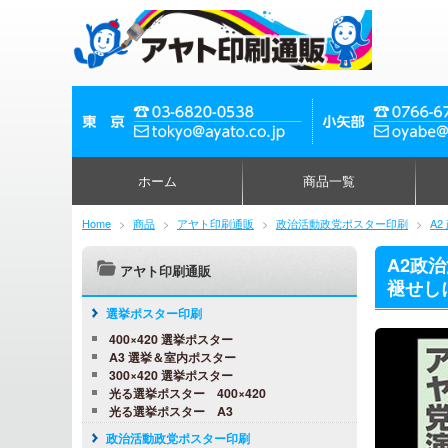
ホーム
商品一覧
Home
>
商品
>
アヤト印刷通販
>
政治活動政党ポスター印刷
>
A
A2政
アヤト印刷通販
褪せしに
選挙ポスター印刷
400×420 選挙ポスター
A3 選挙＆室内ポスター
300×420 選挙ポスター
光る選挙ポスター 400×420
光る選挙ポスター A3
政治活動政党ポスター印刷