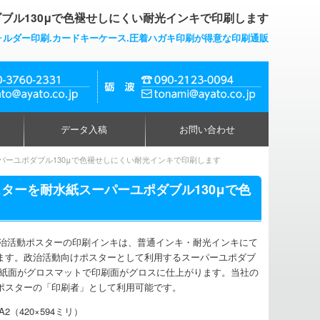
ブル130μで色褪せしにくい耐光インキで印刷します
ォルダー印刷.カードキーケース.圧着ハガキ印刷が得意な印刷通販
データ入稿
お問い合わせ
パーユポダブル130μで色褪せしにくい耐光インキで印刷します
スターを耐水紙スーパーユポダブル130μで色
政治活動ポスターの印刷インキは、普通インキ・耐光インキにて
ます。政治活動向けポスターとして利用するスーパーユポダブ
は、紙面がグロスマットで印刷面がグロスに仕上がります。当社の
ポスターの「印刷者」として利用可能です。
2（420×594ミリ）