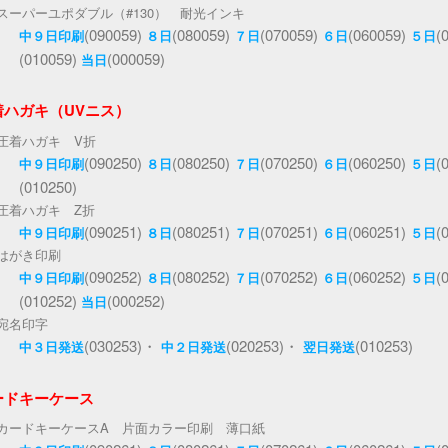
スーパーユポダブル（#130） 耐光インキ
(090059)
(080059)
(070059)
(060059)
(
中９日印刷
８日
７日
６日
５日
(010059)
(000059)
当日
着ハガキ（UVニス）
圧着ハガキ V折
(090250)
(080250)
(070250)
(060250)
(
中９日印刷
８日
７日
６日
５日
(010250)
圧着ハガキ Z折
(090251)
(080251)
(070251)
(060251)
(
中９日印刷
８日
７日
６日
５日
はがき印刷
(090252)
(080252)
(070252)
(060252)
(
中９日印刷
８日
７日
６日
５日
(010252)
(000252)
当日
宛名印字
(030253)・
(020253)・
(010253)
中３日発送
中２日発送
翌日発送
ードキーケース
カードキーケースA 片面カラー印刷 薄口紙