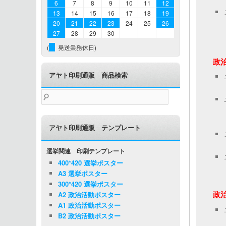
6
7
8
9
10
11
12
13
14
15
16
17
18
19
20
21
22
23
24
25
26
27
28
29
30
(
発送業務休日)
政
アヤト印刷通販 商品検索
検
索:
アヤト印刷通販 テンプレート
選挙関連 印刷テンプレート
400*420 選挙ポスター
A3 選挙ポスター
300*420 選挙ポスター
政
A2 政治活動ポスター
A1 政治活動ポスター
B2 政治活動ポスター