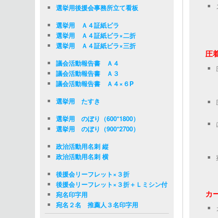
選挙用後援会事務所立て看板
選挙用 Ａ４証紙ビラ
選挙用 Ａ４証紙ビラ×二折
選挙用 Ａ４証紙ビラ×三折
圧
議会活動報告書 Ａ４
議会活動報告書 Ａ３
議会活動報告書 Ａ４×６P
選挙用 たすき
選挙用 のぼり（600*1800）
選挙用 のぼり（900*2700）
政治活動用名刺 縦
政治活動用名刺 横
後援会リーフレット×３折
後援会リーフレット×３折＋Ｌミシン付
カ
宛名印字用
宛名２名 推薦人３名印字用