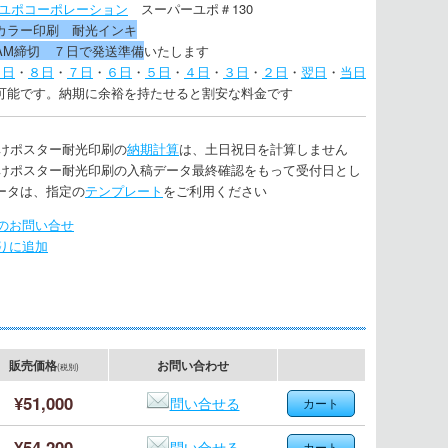
ユポコーポレーション
スーパーユポ＃130
カラー印刷 耐光インキ
AM締切 ７日で発送準備
いたします
９日
・
８日
・
７日
・
６日
・
５日
・
４日
・
３日
・
２日
・
翌日
・
当日
可能です。納期に余裕を持たせると割安な料金です
向けポスター耐光印刷の
納期計算
は、土日祝日を計算しません
向けポスター耐光印刷の入稿データ最終確認をもって受付日とし
ータは、指定の
テンプレート
をご利用ください
のお問い合せ
りに追加
販売価格
お問い合わせ
(税別)
¥51,000
問い合せる
¥54,200
問い合せる