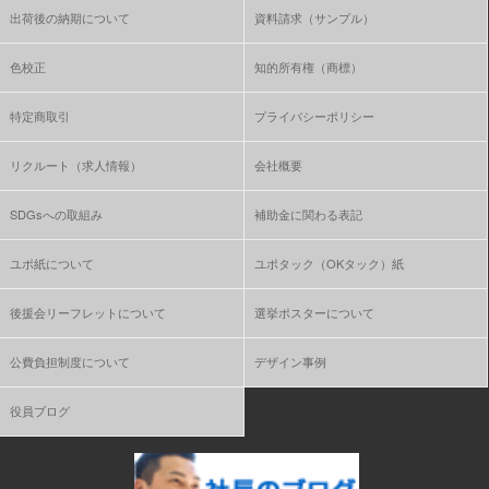
出荷後の納期について
資料請求（サンプル）
色校正
知的所有権（商標）
特定商取引
プライバシーポリシー
リクルート（求人情報）
会社概要
SDGsへの取組み
補助金に関わる表記
ユポ紙について
ユポタック（OKタック）紙
後援会リーフレットについて
選挙ポスターについて
公費負担制度について
デザイン事例
役員ブログ