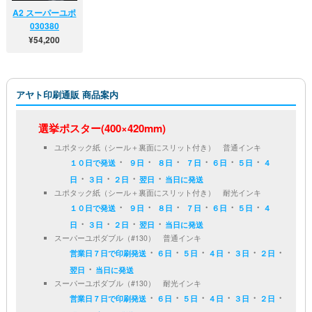
A2 スーパーユポ
030380
A2サイズの政治
¥54,200
(
¥59,620 )
活動向けポスタ
税込
ーの本機校正で
使われる印刷イ
アヤト印刷通販 商品案内
ンキは、普通イ
ンキ・耐…[
続
選挙ポスター(400×420mm)
きを読む
]
ユポタック紙（シール＋裏面にスリット付き） 普通インキ
・
・
・
・
・
・
１０日で発送
９日
８日
７日
６日
５日
４
・
・
・
・
日
３日
２日
翌日
当日に発送
ユポタック紙（シール＋裏面にスリット付き） 耐光インキ
・
・
・
・
・
・
１０日で発送
９日
８日
７日
６日
５日
４
・
・
・
・
日
３日
２日
翌日
当日に発送
スーパーユポダブル（#130） 普通インキ
・
・
・
・
・
・
営業日７日で印刷発送
６日
５日
４日
３日
２日
・
翌日
当日に発送
スーパーユポダブル（#130） 耐光インキ
・
・
・
・
・
・
営業日７日で印刷発送
６日
５日
４日
３日
２日