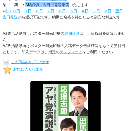
納 期 ：
AM締切 ６日で発送準備
いたします
※
中１０日
・
９日
・
８日
・
７日
・
６日
・
５日
・
４日
・
３日
・
２日
・
翌日
・
当日発送
から選択可能です。納期に余裕を持たせると割安な料金です
A2政治活動向けポスター耐光印刷の
納期計算
は、土日祝日を計算しませ
ん
A2政治活動向けポスター耐光印刷の入稿データ最終確認をもって受付日
とします。印刷データは、指定の
テンプレート
をご利用ください
この商品のお問い合せ
お気に入りに追加