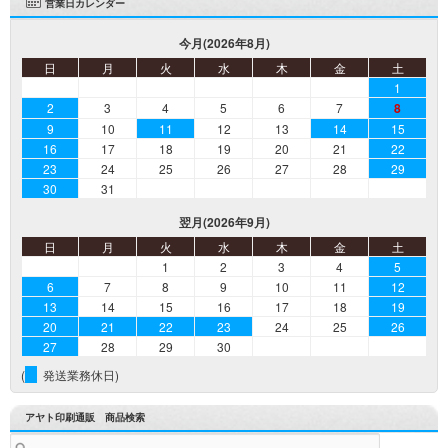
営業日カレンダー
今月(2026年8月)
日
月
火
水
木
金
土
1
2
3
4
5
6
7
8
9
10
11
12
13
14
15
16
17
18
19
20
21
22
23
24
25
26
27
28
29
30
31
翌月(2026年9月)
日
月
火
水
木
金
土
1
2
3
4
5
6
7
8
9
10
11
12
13
14
15
16
17
18
19
20
21
22
23
24
25
26
27
28
29
30
(
発送業務休日)
アヤト印刷通販 商品検索
検