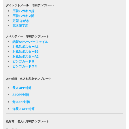
ダイレクトメール 印刷テンプレート
圧着ハガキ V折
圧着ハガキ Z折
定型 はがき
宛名印字用
ノベルティー 印刷テンプレート
紙製A4ペーパーファイル
お風呂ポスターA3
お風呂ポスターB3
お風呂ポスターA2
ビンゴカード９
ビンゴカード２５
OPP封筒 名入れ印刷テンプレート
長３OPP封筒
A4OPP封筒
角2OPP封筒
洋長３OPP封筒
紙封筒 名入れ印刷テンプレート