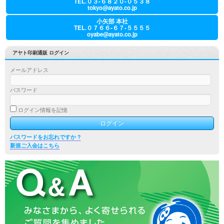
TEL.０３-６８２０-０５３８
tokyo@ayato.co.jp
小矢部 本社
TEL.０７６６-６７-５５５５
oyabe@ayato.co.jp
アヤト印刷通販 ログイン
メールアドレス
パスワード
ログイン情報を記憶
パスワードをお忘れですか ?
新規ご入会はこちら