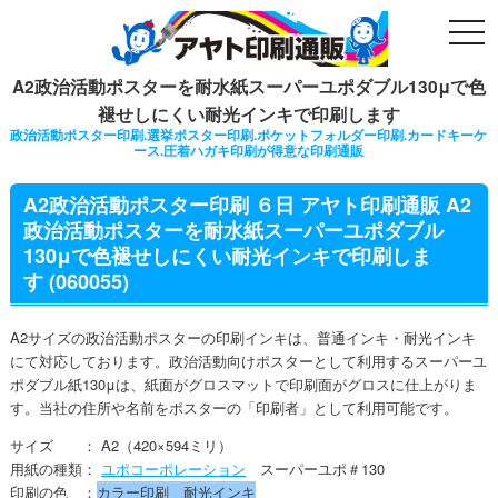
togg
navi
A2政治活動ポスターを耐水紙スーパーユポダブル130μで色
褪せしにくい耐光インキで印刷します
政治活動ポスター印刷.選挙ポスター印刷.ポケットフォルダー印刷.カードキーケ
ース.圧着ハガキ印刷が得意な印刷通販
A2政治活動ポスター印刷 ６日 アヤト印刷通販 A2
政治活動ポスターを耐水紙スーパーユポダブル
130μで色褪せしにくい耐光インキで印刷しま
す (060055)
A2サイズの政治活動ポスターの印刷インキは、普通インキ・耐光インキ
にて対応しております。政治活動向けポスターとして利用するスーパーユ
ポダブル紙130μは、紙面がグロスマットで印刷面がグロスに仕上がりま
す。当社の住所や名前をポスターの「印刷者」として利用可能です。
サイズ ： A2（420×594ミリ）
用紙の種類：
ユポコーポレーション
スーパーユポ＃130
印刷の色 ：
カラー印刷 耐光インキ