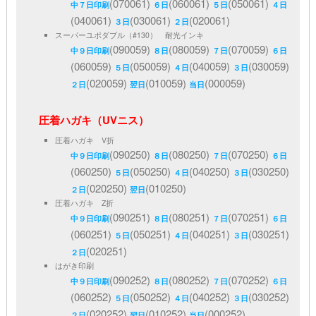
(070061)
(060061)
(050061)
中７日印刷
６日
５日
４日
(040061)
(030061)
(020061)
３日
２日
スーパーユポダブル（#130） 耐光インキ
(090059)
(080059)
(070059)
中９日印刷
８日
７日
６日
(060059)
(050059)
(040059)
(030059)
５日
４日
３日
(020059)
(010059)
(000059)
２日
翌日
当日
圧着ハガキ（UVニス）
圧着ハガキ V折
(090250)
(080250)
(070250)
中９日印刷
８日
７日
６日
(060250)
(050250)
(040250)
(030250)
５日
４日
３日
(020250)
(010250)
２日
翌日
圧着ハガキ Z折
(090251)
(080251)
(070251)
中９日印刷
８日
７日
６日
(060251)
(050251)
(040251)
(030251)
５日
４日
３日
(020251)
２日
はがき印刷
(090252)
(080252)
(070252)
中９日印刷
８日
７日
６日
(060252)
(050252)
(040252)
(030252)
５日
４日
３日
(020252)
(010252)
(000252)
２日
翌日
当日