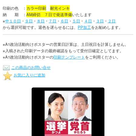
印刷の色 ：
カラー印刷
耐光インキ
納 期 ：
AM締切 ７日で発送準備
いたします
※
中１０日
・
９日
・
８日
・
７日
・
６日
・
５日
・
４日
・
３日
・
２日
から選択可能です。退色を遅らせるには、
PP加工
をお勧めします。
※A1政治活動向けポスターの営業日計算は、土日祝日を計算しません。
※入稿された印刷データの最終確認をもって受付日確定としてます。
※A1政治活動向けポスターの
印刷テンプレート
をご利用ください。
この商品のお問い合せ
お気に入りに追加