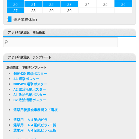
20
21
22
23
24
25
26
27
28
29
30
(
発送業務休日)
アヤト印刷通販 商品検索
検
索:
アヤト印刷通販 テンプレート
選挙関連 印刷テンプレート
400*420 選挙ポスター
A3 選挙ポスター
300*420 選挙ポスター
A2 政治活動ポスター
A1 政治活動ポスター
B2 政治活動ポスター
選挙用後援会事務所立て看板
選挙用 Ａ４証紙ビラ
選挙用 Ａ４証紙ビラ×二折
選挙用 Ａ４証紙ビラ×三折