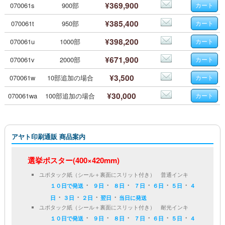
¥369,900
070061s
900部
¥385,400
070061t
950部
¥398,200
070061u
1000部
¥671,900
070061v
2000部
¥3,500
070061w
10部追加の場合
¥30,000
070061wa
100部追加の場合
アヤト印刷通販 商品案内
選挙ポスター(400×420mm)
ユポタック紙（シール＋裏面にスリット付き） 普通インキ
・
・
・
・
・
・
１０日で発送
９日
８日
７日
６日
５日
４
・
・
・
・
日
３日
２日
翌日
当日に発送
ユポタック紙（シール＋裏面にスリット付き） 耐光インキ
・
・
・
・
・
・
１０日で発送
９日
８日
７日
６日
５日
４