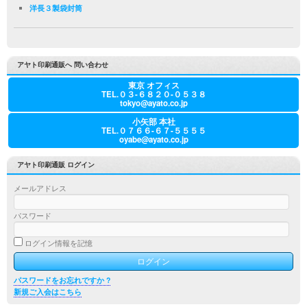
洋長３製袋封筒
アヤト印刷通販へ 問い合わせ
東京 オフィス
TEL.０３-６８２０-０５３８
tokyo@ayato.co.jp
小矢部 本社
TEL.０７６６-６７-５５５５
oyabe@ayato.co.jp
アヤト印刷通販 ログイン
メールアドレス
パスワード
ログイン情報を記憶
パスワードをお忘れですか ?
新規ご入会はこちら