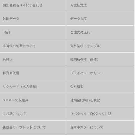
個別見積もり＆問い合わせ
お支払方法
対応データ
データ入稿
商品
ご注文の流れ
出荷後の納期について
資料請求（サンプル）
色校正
知的所有権（商標）
特定商取引
プライバシーポリシー
リクルート（求人情報）
会社概要
SDGsへの取組み
補助金に関わる表記
ユポ紙について
ユポタック（OKタック）紙
後援会リーフレットについて
選挙ポスターについて