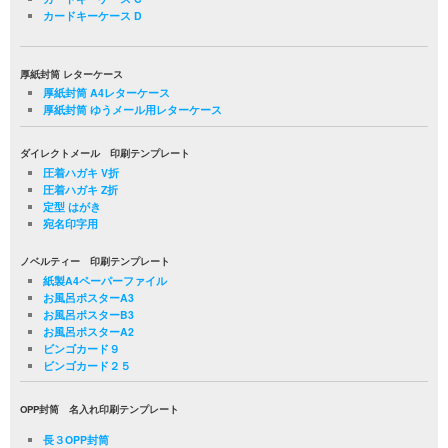
カードキーケース D
厚紙封筒 レターケース
厚紙封筒 A4レターケース
厚紙封筒 ゆうメール用レターケース
ダイレクトメール 印刷テンプレート
圧着ハガキ V折
圧着ハガキ Z折
定型 はがき
宛名印字用
ノベルティー 印刷テンプレート
紙製A4ペーパーファイル
お風呂ポスターA3
お風呂ポスターB3
お風呂ポスターA2
ビンゴカード９
ビンゴカード２５
OPP封筒 名入れ印刷テンプレート
長３OPP封筒