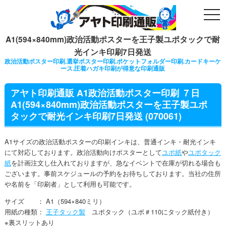
togg
navi
A1(594×840mm)政治活動ポスターを王子製ユポタックで耐
光インキ印刷7日発送
政治活動ポスター印刷.選挙ポスター印刷.ポケットフォルダー印刷.カードキーケ
ース.圧着ハガキ印刷が得意な印刷通販
アヤト印刷通販 A1政治活動ポスター印刷 ７日
A1(594×840mm)政治活動ポスターを王子製ユポ
タックで耐光インキ印刷7日発送 (070061)
A1サイズの政治活動ポスターの印刷インキは、普通インキ・耐光インキ
にて対応しております。政治活動向けポスターとして
ユポ紙
や
ユポタック
紙
を計画注文し仕入れておりますが、急なイベントで在庫が切れる場合も
ございます。事前スケジュールの予約をお待ちしております。当社の住所
や名前を「印刷者」として利用も可能です。
サイズ ： A1（594×840ミリ）
用紙の種類：
王子タック製
ユポタック（ユポ＃110にタック紙付き）
※裏スリットあり