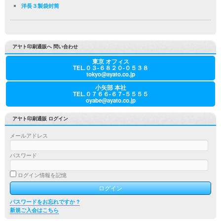
洋長３製袋封筒
アヤト印刷通販へ 問い合わせ
東京 オフィス
TEL.０３-６８２０-０５３８
tokyo@ayato.co.jp
小矢部 本社
TEL.０７６６-６７-５５５５
oyabe@ayato.co.jp
アヤト印刷通販 ログイン
メールアドレス
パスワード
ログイン情報を記憶
パスワードをお忘れですか ?
新規ご入会はこちら