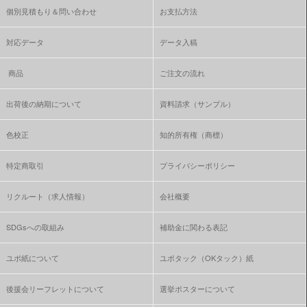
個別見積もり＆問い合わせ
お支払方法
対応データ
データ入稿
商品
ご注文の流れ
出荷後の納期について
資料請求（サンプル）
色校正
知的所有権（商標）
特定商取引
プライバシーポリシー
リクルート（求人情報）
会社概要
SDGsへの取組み
補助金に関わる表記
ユポ紙について
ユポタック（OKタック）紙
後援会リーフレットについて
選挙ポスターについて