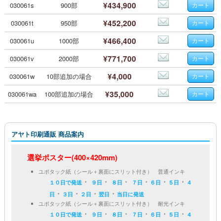
¥434,900
030061s
900部
¥452,200
030061t
950部
¥466,400
030061u
1000部
¥771,700
030061v
2000部
¥4,000
030061w
10部追加の場合
¥35,000
030061wa
100部追加の場合
アヤト印刷通販 商品案内
選挙ポスター(400×420mm)
ユポタック紙（シール＋裏面にスリット付き） 普通インキ
・
・
・
・
・
・
１０日で発送
９日
８日
７日
６日
５日
４
・
・
・
・
日
３日
２日
翌日
当日に発送
ユポタック紙（シール＋裏面にスリット付き） 耐光インキ
・
・
・
・
・
・
１０日で発送
９日
８日
７日
６日
５日
４