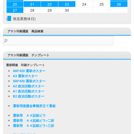
20
21
22
23
24
25
26
27
28
29
30
(
発送業務休日)
アヤト印刷通販 商品検索
検
索:
アヤト印刷通販 テンプレート
選挙関連 印刷テンプレート
400*420 選挙ポスター
A3 選挙ポスター
300*420 選挙ポスター
A2 政治活動ポスター
A1 政治活動ポスター
B2 政治活動ポスター
選挙用後援会事務所立て看板
選挙用 Ａ４証紙ビラ
選挙用 Ａ４証紙ビラ×二折
選挙用 Ａ４証紙ビラ×三折