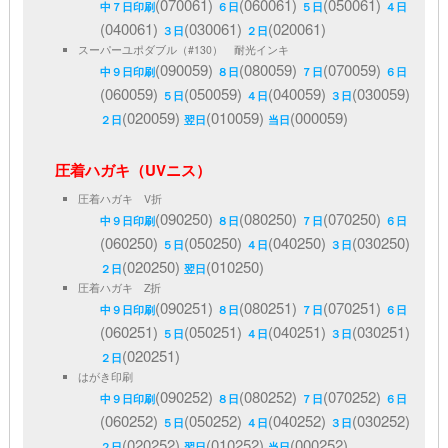
(070061)
(060061)
(050061)
中７日印刷
６日
５日
４日
(040061)
(030061)
(020061)
３日
２日
スーパーユポダブル（#130） 耐光インキ
(090059)
(080059)
(070059)
中９日印刷
８日
７日
６日
(060059)
(050059)
(040059)
(030059)
５日
４日
３日
(020059)
(010059)
(000059)
２日
翌日
当日
圧着ハガキ（UVニス）
圧着ハガキ V折
(090250)
(080250)
(070250)
中９日印刷
８日
７日
６日
(060250)
(050250)
(040250)
(030250)
５日
４日
３日
(020250)
(010250)
２日
翌日
圧着ハガキ Z折
(090251)
(080251)
(070251)
中９日印刷
８日
７日
６日
(060251)
(050251)
(040251)
(030251)
５日
４日
３日
(020251)
２日
はがき印刷
(090252)
(080252)
(070252)
中９日印刷
８日
７日
６日
(060252)
(050252)
(040252)
(030252)
５日
４日
３日
(020252)
(010252)
(000252)
２日
翌日
当日