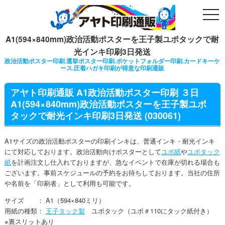
togg
navi
A1(594×840mm)政治活動ポスターを王子製ユポタックで耐
光インキ印刷3日発送
政治活動ポスター印刷.選挙ポスター印刷.ポケットフォルダー印刷.カードキーケ
ース.圧着ハガキ印刷が得意な印刷通販
アヤト印刷通販 A1政治活動ポスター印刷 ３日
A1(594×840mm)政治活動ポスターを王子製ユポ
タックで耐光インキ印刷3日発送 (030061)
A1サイズの政治活動ポスターの印刷インキは、普通インキ・耐光インキ
にて対応しております。政治活動向けポスターとして
ユポ紙
や
ユポタック
紙
を計画注文し仕入れておりますが、急なイベントで在庫が切れる場合も
ございます。事前スケジュールの予約をお待ちしております。当社の住所
や名前を「印刷者」として利用も可能です。
サイズ ： A1（594×840ミリ）
用紙の種類：
王子タック製
ユポタック（ユポ＃110にタック紙付き）
※裏スリットあり