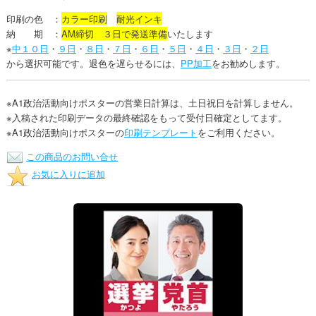
印刷の色 ：
カラー印刷
耐光インキ
納 期 ：
AM締切 ３日で発送準備
いたします
※
中１０日
・
９日
・
８日
・
７日
・
６日
・
５日
・
４日
・
３日
・
２日
から選択可能です。退色を遅らせるには、
PP加工
をお勧めします。
※A1政治活動向けポスターの営業日計算は、土日祝日を計算しません。
※入稿された印刷データの最終確認をもって受付日確定としてます。
※A1政治活動向けポスターの
印刷テンプレート
をご利用ください。
この商品のお問い合せ
お気に入りに追加