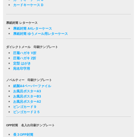
カードキーケース D
厚紙封筒 レターケース
厚紙封筒 A4レターケース
厚紙封筒 ゆうメール用レターケース
ダイレクトメール 印刷テンプレート
圧着ハガキ V折
圧着ハガキ Z折
定型 はがき
宛名印字用
ノベルティー 印刷テンプレート
紙製A4ペーパーファイル
お風呂ポスターA3
お風呂ポスターB3
お風呂ポスターA2
ビンゴカード９
ビンゴカード２５
OPP封筒 名入れ印刷テンプレート
長３OPP封筒