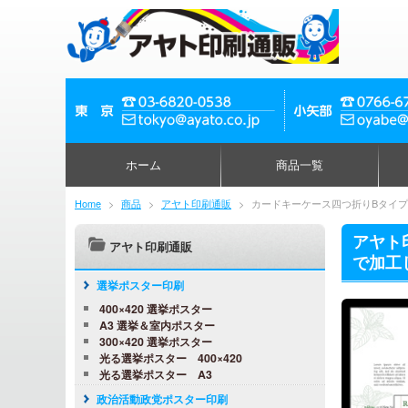
ホーム
商品一覧
Home
>
商品
>
アヤト印刷通販
>
カードキーケース四つ折りBタイ
アヤト
アヤト印刷通販
で加工し
選挙ポスター印刷
400×420 選挙ポスター
A3 選挙＆室内ポスター
300×420 選挙ポスター
光る選挙ポスター 400×420
光る選挙ポスター A3
政治活動政党ポスター印刷