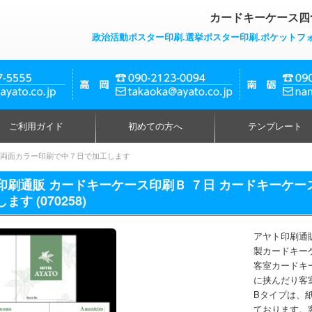
カードキーケース四
政治活動ポスター印刷.選挙ポスター印刷.ポケットフ
ご利用ガイド
初めての方へ
テンプレート
プ両面カラー印刷で中７日で加工します
印刷通販 カードキーケース印刷Ｂ ７日 カードキーケ
ます (070258)
アヤト印刷通
製カードキー
客室カードキ
に挟んだり客
Bタイプは、
ております。