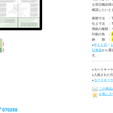
も宿泊施設様
確認したいと
展開寸法 ：T1
仕上寸法 ：T1
用紙の種類：
印刷の色 ：
納 期 ：
※
中１１日
・
日発送
から選
す。
※カードキー
※入稿された
※
カードキー
この商品
お気に入
070258