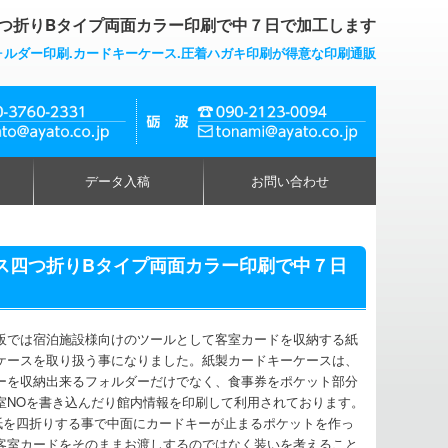
つ折りBタイプ両面カラー印刷で中７日で加工します
ォルダー印刷.カードキーケース.圧着ハガキ印刷が得意な印刷通販
データ入稿
お問い合わせ
ース四つ折りBタイプ両面カラー印刷で中７日
販では宿泊施設様向けのツールとして客室カードを収納する紙
ケースを取り扱う事になりました。紙製カードキーケースは、
ーを収納出来るフォルダーだけでなく、食事券をポケット部分
室NOを書き込んだり館内情報を印刷して利用されております。
紙を四折りする事で中面にカードキーが止まるポケットを作っ
客室カードをそのままお渡しするのではなく装いを考えること