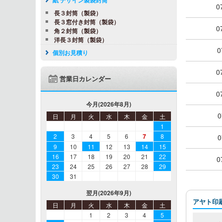
0
長３封筒（製袋）
長３窓付き封筒（製袋）
0
角２封筒（製袋）
洋長３封筒（製袋）
0
個別お見積り
0
営業日カレンダー
0
今月(2026年8月)
0
日
月
火
水
木
金
土
1
2
3
4
5
6
7
8
0
9
10
11
12
13
14
15
16
17
18
19
20
21
22
0
23
24
25
26
27
28
29
30
31
翌月(2026年9月)
アヤト印
日
月
火
水
木
金
土
1
2
3
4
5