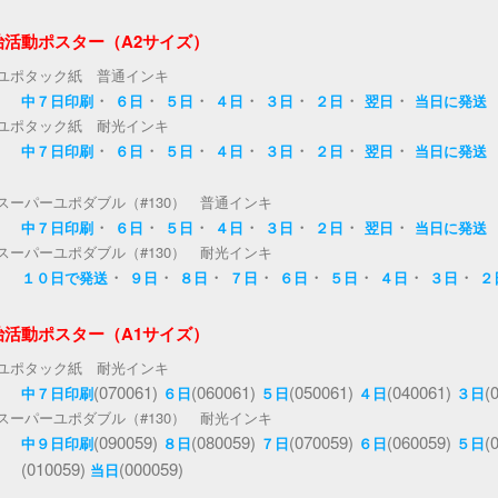
治活動ポスター（A2サイズ）
ユポタック紙 普通インキ
・
・
・
・
・
・
・
中７日印刷
６日
５日
４日
３日
２日
翌日
当日に発送
ユポタック紙 耐光インキ
・
・
・
・
・
・
・
中７日印刷
６日
５日
４日
３日
２日
翌日
当日に発送
スーパーユポダブル（#130） 普通インキ
・
・
・
・
・
・
・
中７日印刷
６日
５日
４日
３日
２日
翌日
当日に発送
スーパーユポダブル（#130） 耐光インキ
・
・
・
・
・
・
・
・
１０日で発送
９日
８日
７日
６日
５日
４日
３日
２
治活動ポスター（A1サイズ）
ユポタック紙 耐光インキ
(070061)
(060061)
(050061)
(040061)
(
中７日印刷
６日
５日
４日
３日
スーパーユポダブル（#130） 耐光インキ
(090059)
(080059)
(070059)
(060059)
(
中９日印刷
８日
７日
６日
５日
(010059)
(000059)
当日