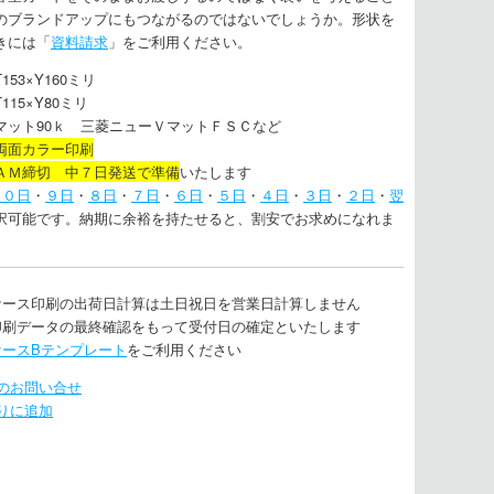
のブランドアップにもつながるのではないでしょうか。形状を
きには「
資料請求
」をご利用ください。
53×Y160ミリ
15×Y80ミリ
マット90ｋ 三菱ニューＶマットＦＳＣなど
両面カラー印刷
ＡＭ締切 中７日発送で準備
いたします
１０日
・
９日
・
８日
・
７日
・
６日
・
５日
・
４日
・
３日
・
２日
・
翌
択可能です。納期に余裕を持たせると、割安でお求めになれま
ケース印刷の出荷日計算は土日祝日を営業日計算しません
印刷データの最終確認をもって受付日の確定といたします
ケースBテンプレート
をご利用ください
のお問い合せ
りに追加