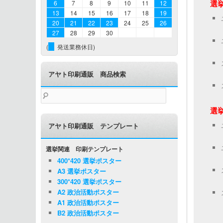
選挙
6
7
8
9
10
11
12
13
14
15
16
17
18
19
20
21
22
23
24
25
26
27
28
29
30
(
発送業務休日)
アヤト印刷通販 商品検索
検
索:
選挙
アヤト印刷通販 テンプレート
選挙関連 印刷テンプレート
400*420 選挙ポスター
A3 選挙ポスター
300*420 選挙ポスター
A2 政治活動ポスター
A1 政治活動ポスター
B2 政治活動ポスター