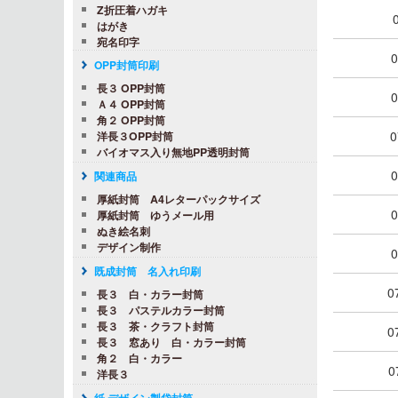
Z折圧着ハガキ
はがき
宛名印字
0
OPP封筒印刷
長３ OPP封筒
0
Ａ４ OPP封筒
角２ OPP封筒
0
洋長３OPP封筒
バイオマス入り無地PP透明封筒
0
関連商品
厚紙封筒 A4レターパックサイズ
0
厚紙封筒 ゆうメール用
ぬき絵名刺
デザイン制作
0
既成封筒 名入れ印刷
0
長３ 白・カラー封筒
長３ パステルカラー封筒
長３ 茶・クラフト封筒
0
長３ 窓あり 白・カラー封筒
角２ 白・カラー
0
洋長３
紙 デザイン製袋封筒