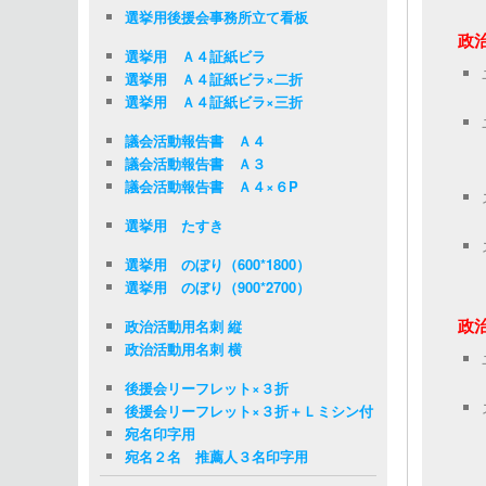
選挙用後援会事務所立て看板
政
選挙用 Ａ４証紙ビラ
選挙用 Ａ４証紙ビラ×二折
選挙用 Ａ４証紙ビラ×三折
議会活動報告書 Ａ４
議会活動報告書 Ａ３
議会活動報告書 Ａ４×６P
選挙用 たすき
選挙用 のぼり（600*1800）
選挙用 のぼり（900*2700）
政
政治活動用名刺 縦
政治活動用名刺 横
後援会リーフレット×３折
後援会リーフレット×３折＋Ｌミシン付
宛名印字用
宛名２名 推薦人３名印字用