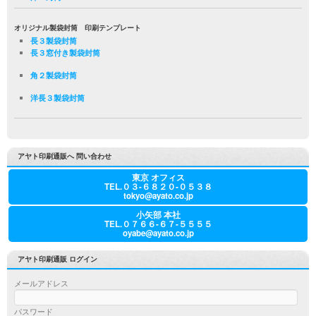
オリジナル製袋封筒 印刷テンプレート
長３製袋封筒
長３窓付き製袋封筒
角２製袋封筒
洋長３製袋封筒
アヤト印刷通販へ 問い合わせ
東京 オフィス
TEL.０３-６８２０-０５３８
tokyo@ayato.co.jp
小矢部 本社
TEL.０７６６-６７-５５５５
oyabe@ayato.co.jp
アヤト印刷通販 ログイン
メールアドレス
パスワード