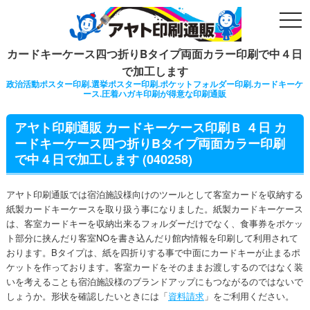
togg
navi
カードキーケース四つ折りBタイプ両面カラー印刷で中４日
で加工します
政治活動ポスター印刷.選挙ポスター印刷.ポケットフォルダー印刷.カードキーケ
ース.圧着ハガキ印刷が得意な印刷通販
アヤト印刷通販 カードキーケース印刷Ｂ ４日 カ
ードキーケース四つ折りBタイプ両面カラー印刷
で中４日で加工します (040258)
アヤト印刷通販では宿泊施設様向けのツールとして客室カードを収納する
紙製カードキーケースを取り扱う事になりました。紙製カードキーケース
は、客室カードキーを収納出来るフォルダーだけでなく、食事券をポケッ
ト部分に挟んだり客室NOを書き込んだり館内情報を印刷して利用されて
おります。Bタイプは、紙を四折りする事で中面にカードキーが止まるポ
ケットを作っております。客室カードをそのままお渡しするのではなく装
いを考えることも宿泊施設様のブランドアップにもつながるのではないで
しょうか。形状を確認したいときには「
資料請求
」をご利用ください。