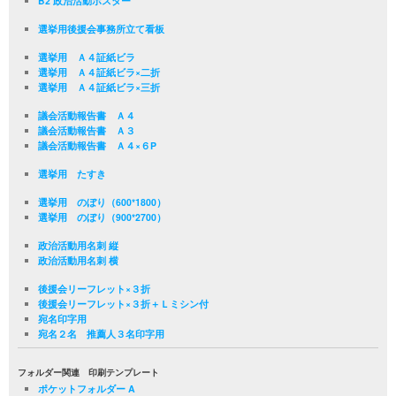
B2 政治活動ポスター
選挙用後援会事務所立て看板
選挙用 Ａ４証紙ビラ
選挙用 Ａ４証紙ビラ×二折
選挙用 Ａ４証紙ビラ×三折
議会活動報告書 Ａ４
議会活動報告書 Ａ３
議会活動報告書 Ａ４×６P
選挙用 たすき
選挙用 のぼり（600*1800）
選挙用 のぼり（900*2700）
政治活動用名刺 縦
政治活動用名刺 横
後援会リーフレット×３折
後援会リーフレット×３折＋Ｌミシン付
宛名印字用
宛名２名 推薦人３名印字用
フォルダー関連 印刷テンプレート
ポケットフォルダー A