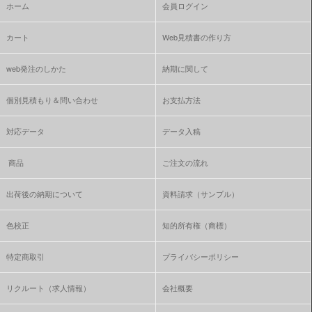
ホーム
会員ログイン
カート
Web見積書の作り方
web発注のしかた
納期に関して
個別見積もり＆問い合わせ
お支払方法
対応データ
データ入稿
商品
ご注文の流れ
出荷後の納期について
資料請求（サンプル）
色校正
知的所有権（商標）
特定商取引
プライバシーポリシー
リクルート（求人情報）
会社概要