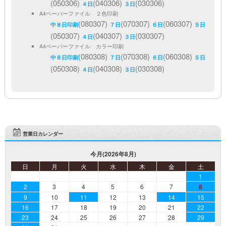
(050306)
(040306)
(030306)
４日
３日
A4ペーパーファイル ２色印刷
(080307)
(070307)
(060307)
中８日印刷
７日
６日
５日
(050307)
(040307)
(030307)
４日
３日
A4ペーパーファイル カラー印刷
(080308)
(070308)
(060308)
中８日印刷
７日
６日
５日
(050308)
(040308)
(030308)
４日
３日
営業日カレンダー
今月(2026年8月)
日
月
火
水
木
金
土
1
2
3
4
5
6
7
8
9
10
11
12
13
14
15
16
17
18
19
20
21
22
23
24
25
26
27
28
29