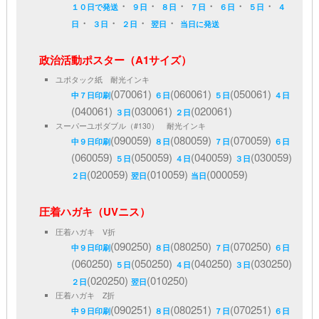
・
・
・
・
・
・
１０日で発送
９日
８日
７日
６日
５日
４
・
・
・
・
日
３日
２日
翌日
当日に発送
政治活動ポスター（A1サイズ）
ユポタック紙 耐光インキ
(070061)
(060061)
(050061)
中７日印刷
６日
５日
４日
(040061)
(030061)
(020061)
３日
２日
スーパーユポダブル（#130） 耐光インキ
(090059)
(080059)
(070059)
中９日印刷
８日
７日
６日
(060059)
(050059)
(040059)
(030059)
５日
４日
３日
(020059)
(010059)
(000059)
２日
翌日
当日
圧着ハガキ（UVニス）
圧着ハガキ V折
(090250)
(080250)
(070250)
中９日印刷
８日
７日
６日
(060250)
(050250)
(040250)
(030250)
５日
４日
３日
(020250)
(010250)
２日
翌日
圧着ハガキ Z折
(090251)
(080251)
(070251)
中９日印刷
８日
７日
６日