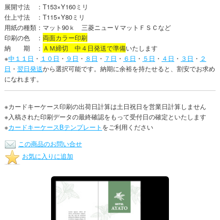
展開寸法 ：T153×Y160ミリ
仕上寸法 ：T115×Y80ミリ
用紙の種類：マット90ｋ 三菱ニューＶマットＦＳＣなど
印刷の色 ：
両面カラー印刷
納 期 ：
ＡＭ締切 中４日発送で準備
いたします
※
中１１日
・
１０日
・
９日
・
８日
・
７日
・
６日
・
５日
・
４日
・
３日
・
２
日
・
翌日発送
から選択可能です。納期に余裕を持たせると、割安でお求め
になれます。
※カードキーケース印刷の出荷日計算は土日祝日を営業日計算しません
※入稿された印刷データの最終確認をもって受付日の確定といたします
※
カードキーケースBテンプレート
をご利用ください
この商品のお問い合せ
お気に入りに追加