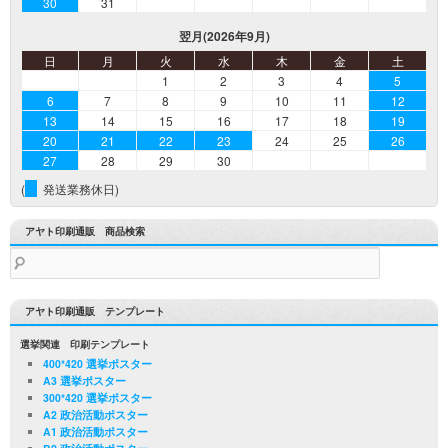
30
31
翌月(2026年9月)
日
月
火
水
木
金
土
1
2
3
4
5
6
7
8
9
10
11
12
13
14
15
16
17
18
19
20
21
22
23
24
25
26
27
28
29
30
(
発送業務休日)
アヤト印刷通販 商品検索
検
索:
アヤト印刷通販 テンプレート
選挙関連 印刷テンプレート
400*420 選挙ポスター
A3 選挙ポスター
300*420 選挙ポスター
A2 政治活動ポスター
A1 政治活動ポスター