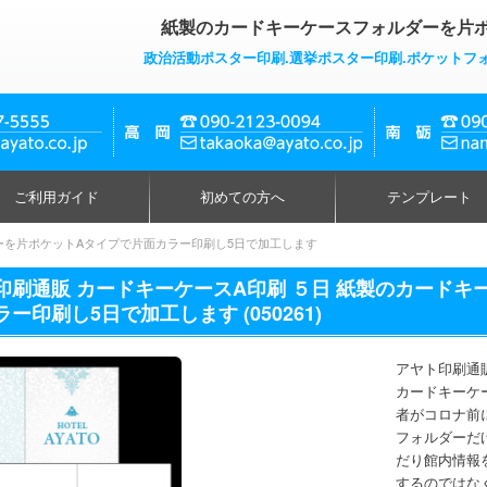
紙製のカードキーケースフォルダーを片ポ
政治活動ポスター印刷.選挙ポスター印刷.ポケットフ
ご利用ガイド
初めての方へ
テンプレート
ーを片ポケットAタイプで片面カラー印刷し5日で加工します
印刷通販 カードキーケースA印刷 ５日 紙製のカード
ー印刷し5日で加工します (050261)
アヤト印刷通
カードキーケ
者がコロナ前
フォルダーだ
だり館内情報
するのではな