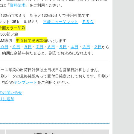
には「
資料請求
」をご利用ください。
130×Y170ミリ 折ると130×85ミリで使用可能です
ット135ｋ 0.15ミリ
三菱ニューＶマット
ＦＳＣ
片面カラー印刷
500部／箱
AM締切
中５日で発送準備
いたします
１０日
・
９日
・
８日
・
７日
・
６日
・
５日
・
４日
・
３日
・
２日
から
。納期に余裕を持たせると、割安でお求めになれます。
ケース印刷の出荷日計算は土日祝日を営業日計算しません。
印刷データの最終確認もって受付日確定としております。印刷デ
、指定の
テンプレート
をご利用ください。
のお問い合せ
りに追加