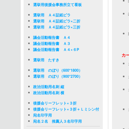
選挙用後援会事務所立て看板
選挙用 Ａ４証紙ビラ
選挙用 Ａ４証紙ビラ×二折
選挙用 Ａ４証紙ビラ×三折
議会活動報告書 Ａ４
議会活動報告書 Ａ３
議会活動報告書 Ａ４×６P
カ
選挙用 たすき
選挙用 のぼり（600*1800）
選挙用 のぼり（900*2700）
政治活動用名刺 縦
政治活動用名刺 横
後援会リーフレット×３折
後援会リーフレット×３折＋Ｌミシン付
宛名印字用
宛名２名 推薦人３名印字用