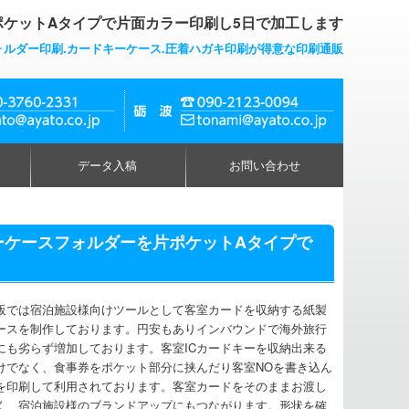
ケットAタイプで片面カラー印刷し5日で加工します
ォルダー印刷.カードキーケース.圧着ハガキ印刷が得意な印刷通販
データ入稿
お問い合わせ
キーケースフォルダーを片ポケットAタイプで
販では宿泊施設様向けツールとして客室カードを収納する紙製
ースを制作しております。円安もありインバウンドで海外旅行
にも劣らず増加しております。客室ICカードキーを収納出来る
けでなく、食事券をポケット部分に挟んだり客室NOを書き込ん
を印刷して利用されております。客室カードをそのままお渡し
く、宿泊施設様のブランドアップにもつながります。形状を確