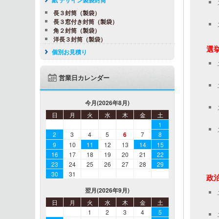
長３封筒（製袋）
長３窓付き封筒（製袋）
角２封筒（製袋）
洋長３封筒（製袋）
選挙
個別お見積り
営業日カレンダー
今月(2026年8月)
日
月
火
水
木
金
土
1
2
3
4
5
6
7
8
9
10
11
12
13
14
15
16
17
18
19
20
21
22
23
24
25
26
27
28
29
30
31
政
翌月(2026年9月)
日
月
火
水
木
金
土
1
2
3
4
5