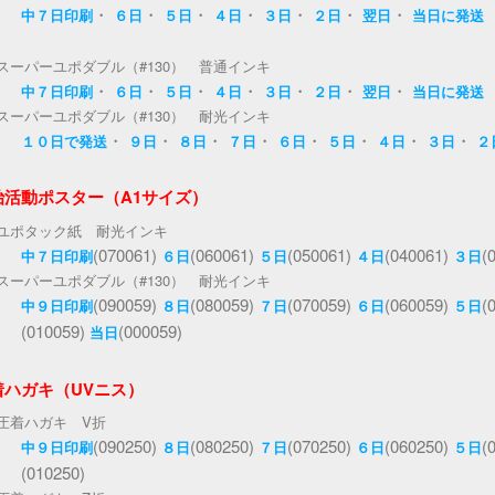
・
・
・
・
・
・
・
中７日印刷
６日
５日
４日
３日
２日
翌日
当日に発送
スーパーユポダブル（#130） 普通インキ
・
・
・
・
・
・
・
中７日印刷
６日
５日
４日
３日
２日
翌日
当日に発送
スーパーユポダブル（#130） 耐光インキ
・
・
・
・
・
・
・
・
１０日で発送
９日
８日
７日
６日
５日
４日
３日
２
治活動ポスター（A1サイズ）
ユポタック紙 耐光インキ
(070061)
(060061)
(050061)
(040061)
(
中７日印刷
６日
５日
４日
３日
スーパーユポダブル（#130） 耐光インキ
(090059)
(080059)
(070059)
(060059)
(
中９日印刷
８日
７日
６日
５日
(010059)
(000059)
当日
着ハガキ（UVニス）
圧着ハガキ V折
(090250)
(080250)
(070250)
(060250)
(
中９日印刷
８日
７日
６日
５日
(010250)