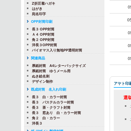
Z折圧着ハガキ
0
はがき
宛名印字
0
OPP封筒印刷
長３ OPP封筒
0
Ａ４ OPP封筒
角２ OPP封筒
洋長３OPP封筒
0
バイオマス入り無地PP透明封筒
0
関連商品
厚紙封筒 A4レターパックサイズ
厚紙封筒 ゆうメール用
ぬき絵名刺
デザイン制作
アヤト印
既成封筒 名入れ印刷
選挙
長３ 白・カラー封筒
長３ パステルカラー封筒
長３ 茶・クラフト封筒
長３ 窓あり 白・カラー封筒
角２ 白・カラー
洋長３
紙 デザイン製袋封筒