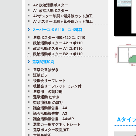
A2 政治活動ポスター
A1 政治活動ポスター
A2ポスター印刷＋紫外線カット加工
A1ポスター印刷＋紫外線カット加工
スーパーユポ＃110 ユポ薄口
選挙ポスター 400×420 ユポ110
政治活動ポスター A2 ユポ110
政治活動ポスター A1 ユポ110
政治活動ポスター B2 ユポ110
選挙関連印刷
選挙公選はがき
証紙ビラ
後援会リーフレット
後援会リーフレット ミシン付
選挙用 名刺印刷
選挙運動 たすき
街頭演説用 のぼり
議会活動報告書 A4
議会活動報告書 A3
Aタイプ
議会活動報告書 A4×6P
選挙カー用マグネットシート
選挙ポスター表面加工
本紙色校正