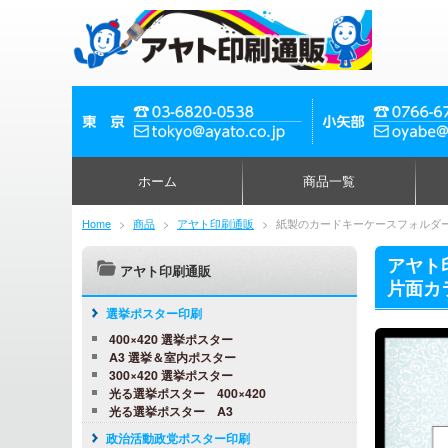
ホーム
商品一覧
Home
>
商品
>
アヤト印刷通販
>
紙製のカードキーケースフォルダ
アヤト
アヤト印刷通販
片面カラ
選挙ポスター印刷
400×420 選挙ポスター
A3 選挙＆室内ポスター
300×420 選挙ポスター
光る選挙ポスター 400×420
光る選挙ポスター A3
政治活動政党ポスター印刷