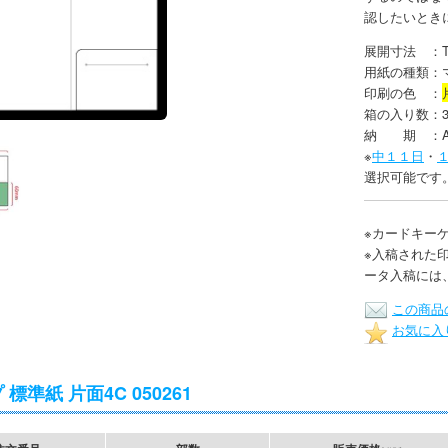
認したいとき
展開寸法 ：T
用紙の種類：マ
印刷の色 ：
箱の入り数：3
納 期 ：
※
中１１日
・
選択可能です
※カードキー
※入稿された
ータ入稿には
この商品
お気に入
 標準紙 片面4C 050261