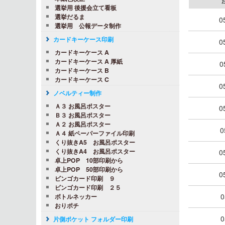
選挙用 後援会立て看板
選挙だるま
0
選挙用 公報データ制作
カードキーケース印刷
0
カードキーケース A
カードキーケース A 厚紙
0
カードキーケース B
カードキーケース C
0
ノベルティー制作
Ａ３ お風呂ポスター
0
Ｂ３ お風呂ポスター
Ａ２ お風呂ポスター
0
Ａ４ 紙ペーパーファイル印刷
くり抜きA5 お風呂ポスター
くり抜きA4 お風呂ポスター
0
卓上POP 10部印刷から
卓上POP 50部印刷から
0
ビンゴカード印刷 ９
ビンゴカード印刷 ２５
0
ボトルネッカー
おりポチ
0
片側ポケット フォルダー印刷