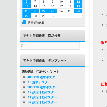
6
7
8
9
10
11
12
13
14
15
16
17
18
19
20
21
22
23
24
25
26
27
28
29
30
(
発送業務休日)
アヤト印刷通販 商品検索
政
検
索:
アヤト印刷通販 テンプレート
選挙関連 印刷テンプレート
400*420 選挙ポスター
A3 選挙ポスター
圧
300*420 選挙ポスター
A2 政治活動ポスター
A1 政治活動ポスター
B2 政治活動ポスター