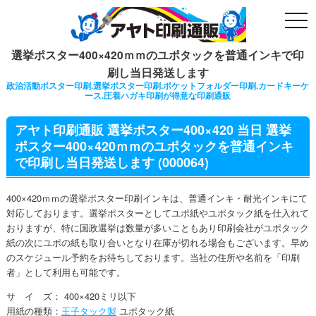
togg
navi
選挙ポスター400×420ｍｍのユポタックを普通インキで印
刷し当日発送します
政治活動ポスター印刷.選挙ポスター印刷.ポケットフォルダー印刷.カードキーケ
ース.圧着ハガキ印刷が得意な印刷通販
アヤト印刷通販 選挙ポスター400×420 当日 選挙
ポスター400×420ｍｍのユポタックを普通インキ
で印刷し当日発送します (000064)
400×420ｍｍの選挙ポスター印刷インキは、普通インキ・耐光インキにて
対応しております。選挙ポスターとしてユポ紙やユポタック紙を仕入れて
おりますが、特に国政選挙は数量が多いこともあり印刷会社がユポタック
紙の次にユポの紙も取り合いとなり在庫が切れる場合もございます。早め
のスケジュール予約をお待ちしております。当社の住所や名前を「印刷
者」として利用も可能です。
サ イ ズ： 400×420ミリ以下
用紙の種類：
王子タック製
ユポタック紙