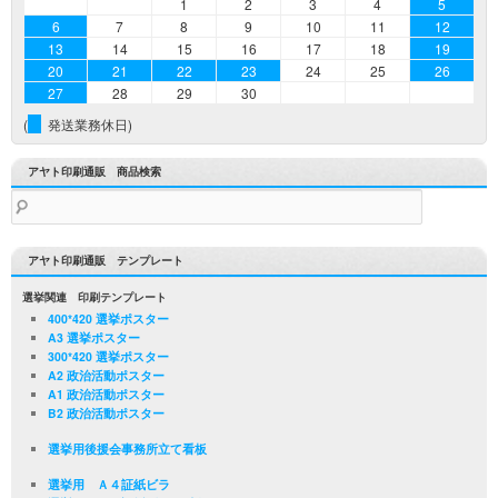
1
2
3
4
5
6
7
8
9
10
11
12
13
14
15
16
17
18
19
20
21
22
23
24
25
26
27
28
29
30
(
発送業務休日)
アヤト印刷通販 商品検索
検
索:
アヤト印刷通販 テンプレート
選挙関連 印刷テンプレート
400*420 選挙ポスター
A3 選挙ポスター
300*420 選挙ポスター
A2 政治活動ポスター
A1 政治活動ポスター
B2 政治活動ポスター
選挙用後援会事務所立て看板
選挙用 Ａ４証紙ビラ