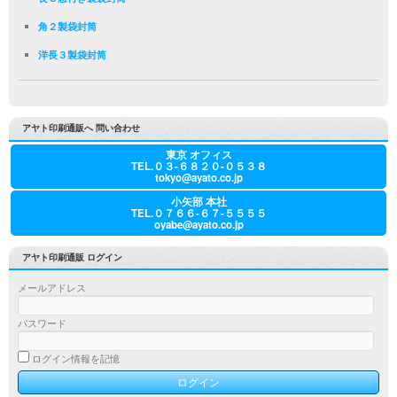
角２製袋封筒
洋長３製袋封筒
アヤト印刷通販へ 問い合わせ
東京 オフィス
TEL.０３-６８２０-０５３８
tokyo@ayato.co.jp
小矢部 本社
TEL.０７６６-６７-５５５５
oyabe@ayato.co.jp
アヤト印刷通販 ログイン
メールアドレス
パスワード
ログイン情報を記憶