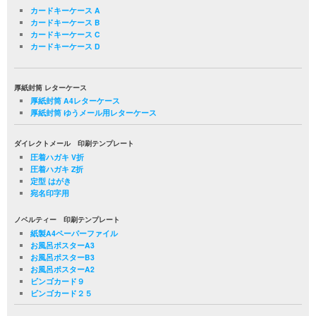
カードキーケース A
カードキーケース B
カードキーケース C
カードキーケース D
厚紙封筒 レターケース
厚紙封筒 A4レターケース
厚紙封筒 ゆうメール用レターケース
ダイレクトメール 印刷テンプレート
圧着ハガキ V折
圧着ハガキ Z折
定型 はがき
宛名印字用
ノベルティー 印刷テンプレート
紙製A4ペーパーファイル
お風呂ポスターA3
お風呂ポスターB3
お風呂ポスターA2
ビンゴカード９
ビンゴカード２５