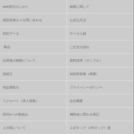
web発注のしかた
納期に関して
個別見積もり＆問い合わせ
お支払方法
対応データ
データ入稿
商品
ご注文の流れ
出荷後の納期について
資料請求（サンプル）
色校正
知的所有権（商標）
特定商取引
プライバシーポリシー
リクルート（求人情報）
会社概要
SDGsへの取組み
補助金に関わる表記
ユポ紙について
ユポタック（OKタック）紙