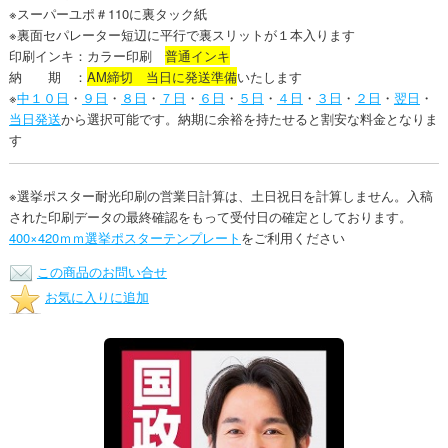
※スーパーユポ＃110に裏タック紙
※裏面セパレーター短辺に平行で裏スリットが１本入ります
印刷インキ：カラー印刷
普通インキ
納 期 ：
AM締切 当日に発送準備
いたします
※
中１０日
・
９日
・
８日
・
７日
・
６日
・
５日
・
４日
・
３日
・
２日
・
翌日
・
当日発送
から選択可能です。納期に余裕を持たせると割安な料金となりま
す
※選挙ポスター耐光印刷の営業日計算は、土日祝日を計算しません。入稿
された印刷データの最終確認をもって受付日の確定としております。
400×420ｍｍ選挙ポスターテンプレート
をご利用ください
この商品のお問い合せ
お気に入りに追加