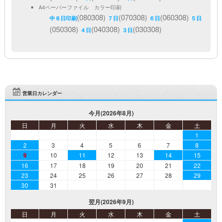
A4ペーパーファイル カラー印刷
(080308)
(070308)
(060308)
中８日印刷
７日
６日
５日
(050308)
(040308)
(030308)
４日
３日
営業日カレンダー
今月(2026年8月)
日
月
火
水
木
金
土
1
2
3
4
5
6
7
8
9
10
11
12
13
14
15
16
17
18
19
20
21
22
23
24
25
26
27
28
29
30
31
翌月(2026年9月)
日
月
火
水
木
金
土