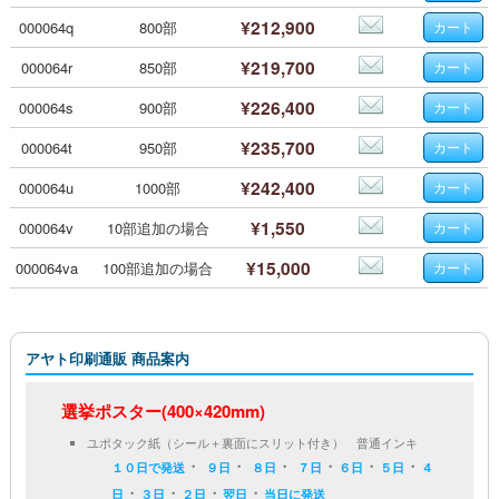
¥212,900
000064q
800部
¥219,700
000064r
850部
¥226,400
000064s
900部
¥235,700
000064t
950部
¥242,400
000064u
1000部
¥1,550
000064v
10部追加の場合
¥15,000
000064va
100部追加の場合
アヤト印刷通販 商品案内
選挙ポスター(400×420mm)
ユポタック紙（シール＋裏面にスリット付き） 普通インキ
・
・
・
・
・
・
１０日で発送
９日
８日
７日
６日
５日
４
・
・
・
・
日
３日
２日
翌日
当日に発送