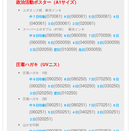
政治活動ポスター（A1サイズ）
ユポタック紙 耐光インキ
(070061)
(060061)
(050061)
中７日印刷
６日
５日
４日
(040061)
(030061)
(020061)
３日
２日
スーパーユポダブル（#130） 耐光インキ
(090059)
(080059)
(070059)
中９日印刷
８日
７日
６日
(060059)
(050059)
(040059)
(030059)
５日
４日
３日
(020059)
(010059)
(000059)
２日
翌日
当日
圧着ハガキ（UVニス）
圧着ハガキ V折
(090250)
(080250)
(070250)
中９日印刷
８日
７日
６日
(060250)
(050250)
(040250)
(030250)
５日
４日
３日
(020250)
(010250)
２日
翌日
圧着ハガキ Z折
(090251)
(080251)
(070251)
中９日印刷
８日
７日
６日
(060251)
(050251)
(040251)
(030251)
５日
４日
３日
(020251)
２日
はがき印刷
(090252)
(080252)
(070252)