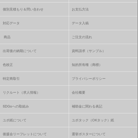
個別見積もり＆問い合わせ
お支払方法
対応データ
データ入稿
商品
ご注文の流れ
出荷後の納期について
資料請求（サンプル）
色校正
知的所有権（商標）
特定商取引
プライバシーポリシー
リクルート（求人情報）
会社概要
SDGsへの取組み
補助金に関わる表記
ユポ紙について
ユポタック（OKタック）紙
後援会リーフレットについて
選挙ポスターについて