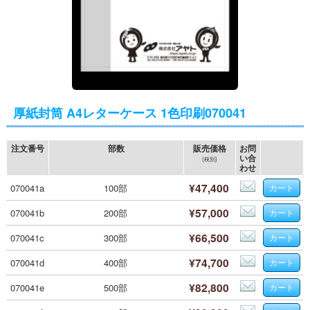
厚紙封筒 A4レターケース 1色印刷070041
注文番号
部数
販売価格
お問
い合
(税別)
わせ
¥47,400
070041a
100部
¥57,000
070041b
200部
¥66,500
070041c
300部
¥74,700
070041d
400部
¥82,800
070041e
500部