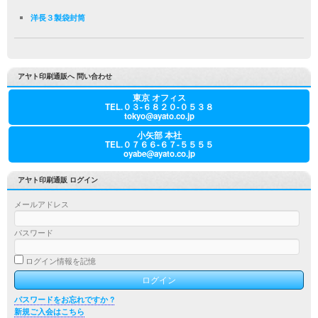
洋長３製袋封筒
アヤト印刷通販へ 問い合わせ
東京 オフィス
TEL.０３-６８２０-０５３８
tokyo@ayato.co.jp
小矢部 本社
TEL.０７６６-６７-５５５５
oyabe@ayato.co.jp
アヤト印刷通販 ログイン
メールアドレス
パスワード
ログイン情報を記憶
パスワードをお忘れですか ?
新規ご入会はこちら