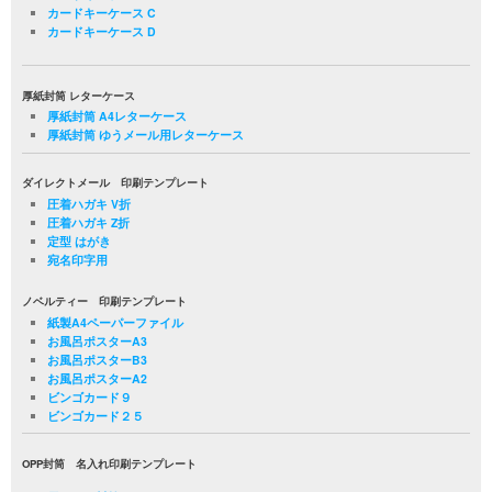
カードキーケース C
カードキーケース D
厚紙封筒 レターケース
厚紙封筒 A4レターケース
厚紙封筒 ゆうメール用レターケース
ダイレクトメール 印刷テンプレート
圧着ハガキ V折
圧着ハガキ Z折
定型 はがき
宛名印字用
ノベルティー 印刷テンプレート
紙製A4ペーパーファイル
お風呂ポスターA3
お風呂ポスターB3
お風呂ポスターA2
ビンゴカード９
ビンゴカード２５
OPP封筒 名入れ印刷テンプレート