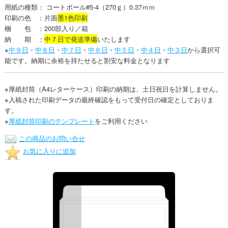
用紙の種類： コートボール#5-4（270ｇ）0.37ｍｍ
印刷の色 ：片面
墨1色印刷
梱 包 ：200部入り／箱
納 期 ：
中７日で発送準備
いたします
※
中９日
・
中８日
・
中７日
・
中６日
・
中５日
・
中４日
・
中３日
から選択可
能です。納期に余裕を持たせると割安な料金となります
※厚紙封筒（A4レターケース）印刷の納期は、土日祝日を計算しません。
※入稿された印刷データの最終確認をもって受付日の確定としておりま
す。
※
厚紙封筒印刷のテンプレート
をご利用ください
この商品のお問い合せ
お気に入りに追加