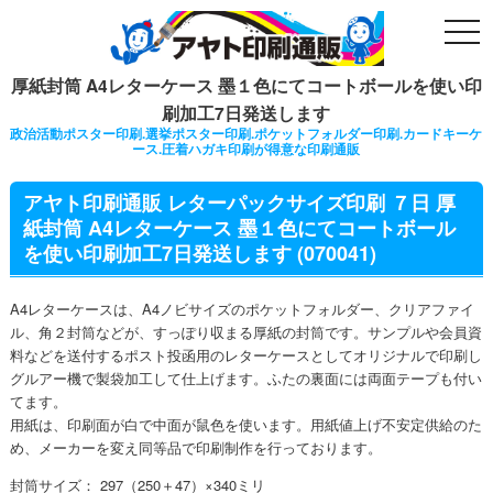
togg
navi
厚紙封筒 A4レターケース 墨１色にてコートボールを使い印
刷加工7日発送します
政治活動ポスター印刷.選挙ポスター印刷.ポケットフォルダー印刷.カードキーケ
ース.圧着ハガキ印刷が得意な印刷通販
アヤト印刷通販 レターパックサイズ印刷 ７日 厚
紙封筒 A4レターケース 墨１色にてコートボール
を使い印刷加工7日発送します (070041)
A4レターケースは、A4ノビサイズのポケットフォルダー、クリアファイ
ル、角２封筒などが、すっぽり収まる厚紙の封筒です。サンプルや会員資
料などを送付するポスト投函用のレターケースとしてオリジナルで印刷し
グルアー機で製袋加工して仕上げます。ふたの裏面には両面テープも付い
てます。
用紙は、印刷面が白で中面が鼠色を使います。用紙値上げ不安定供給のた
め、メーカーを変え同等品で印刷制作を行っております。
封筒サイズ： 297（250＋47）×340ミリ