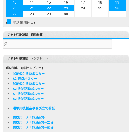
13
14
15
16
17
18
19
20
21
22
23
24
25
26
27
28
29
30
(
発送業務休日)
アヤト印刷通販 商品検索
検
索:
アヤト印刷通販 テンプレート
選挙関連 印刷テンプレート
400*420 選挙ポスター
A3 選挙ポスター
300*420 選挙ポスター
A2 政治活動ポスター
A1 政治活動ポスター
B2 政治活動ポスター
選挙用後援会事務所立て看板
選挙用 Ａ４証紙ビラ
選挙用 Ａ４証紙ビラ×二折
選挙用 Ａ４証紙ビラ×三折