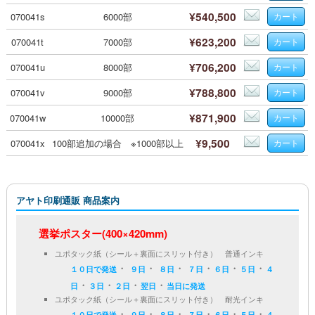
¥540,500
070041s
6000部
¥623,200
070041t
7000部
¥706,200
070041u
8000部
¥788,800
070041v
9000部
¥871,900
070041w
10000部
¥9,500
070041x
100部追加の場合 ※1000部以上
アヤト印刷通販 商品案内
選挙ポスター(400×420mm)
ユポタック紙（シール＋裏面にスリット付き） 普通インキ
・
・
・
・
・
・
１０日で発送
９日
８日
７日
６日
５日
４
・
・
・
・
日
３日
２日
翌日
当日に発送
ユポタック紙（シール＋裏面にスリット付き） 耐光インキ
・
・
・
・
・
・
１０日で発送
９日
８日
７日
６日
５日
４